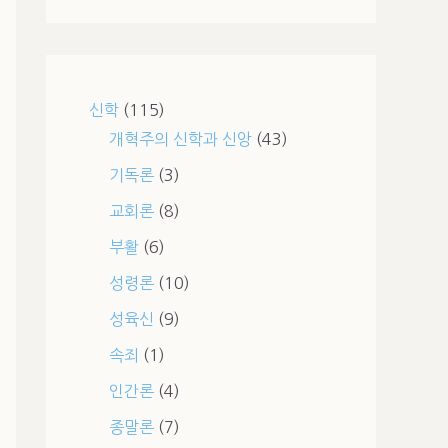
신학
(115)
개혁주의 신학과 신앙
(43)
기독론
(3)
교회론
(8)
부활
(6)
성령론
(10)
성육신
(9)
속죄
(1)
인간론
(4)
종말론
(7)