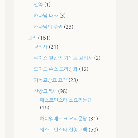
언약
(1)
하나님 나라
(3)
하나님의 주권
(23)
교리
(161)
교리사
(21)
루이스 뻘콥의 기독교 교리사
(2)
로이드 존스 교리강좌
(12)
기독교강요 요약
(23)
신앙고백서
(98)
웨스트민스터 소요리문답
(16)
하이델베르크 요리문답
(31)
웨스트민스터 신앙고백
(50)