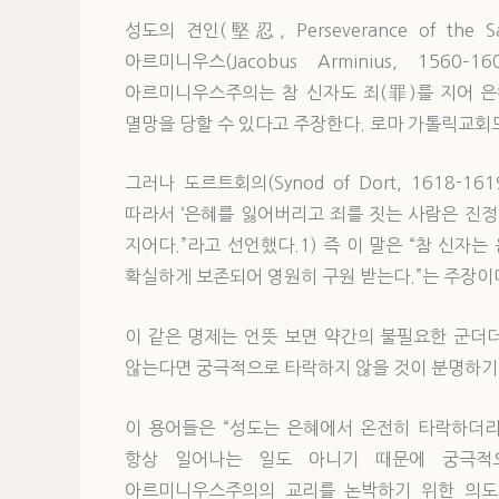
성도의 견인(堅忍, Perseverance of the Sa
아르미니우스(Jacobus Arminius, 1
아르미니우스주의는 참 신자도 죄(罪)를 지어 은
멸망을 당할 수 있다고 주장한다. 로마 가톨릭교회
그러나 도르트회의(Synod of Dort, 1618
따라서 ‘은혜를 잃어버리고 죄를 짓는 사람은 진정
지어다.”라고 선언했다.1) 즉 이 말은 “참 신
확실하게 보존되어 영원히 구원 받는다.”는 주장이
이 같은 명제는 언뜻 보면 약간의 불필요한 군더
않는다면 궁극적으로 타락하지 않을 것이 분명하기 
이 용어들은 “성도는 은혜에서 온전히 타락하더라
항상 일어나는 일도 아니기 때문에 궁극적
아르미니우스주의의 교리를 논박하기 위한 의도