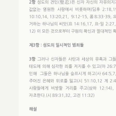
2항
성도의 견인(堅忍)은 신자 자신의 자유의지가
값없는 영원한 사랑에서 비롯하며(딤후 2:18,1
10:10,14, 13:20,21, 9:12-15, 롬 8:33-3
거하는 하나님의 씨앗(요 14:16,17, 요-일 2:27
12) 이 모든 것으로부터 구원의 확신과 절대적인 확실성
제3
항 : 성도의 일시적인 범죄들
3항
그러나 신자들은 사탄과 세상의 유혹과 그들
태도에 의해 심각한 죄를 저지를 수 있고(마 26:70
인해 그들은 하나님을 슬프시게 하고(사 64:5,7,9
주어진 은혜와 위로를 잃고(시 51:10,12 계 2:4, 
사람들에게 비방할 거리를 주고(삼하 12:14), 
자초한다.(시 89:31,32, 고전 11:32)
해
설