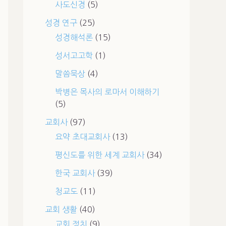
사도신경
(5)
성경 연구
(25)
성경해석론
(15)
성서고고학
(1)
말씀묵상
(4)
박병은 목사의 로마서 이해하기
(5)
교회사
(97)
요약 초대교회사
(13)
평신도를 위한 세계 교회사
(34)
한국 교회사
(39)
청교도
(11)
교회 생활
(40)
교회 정치
(9)