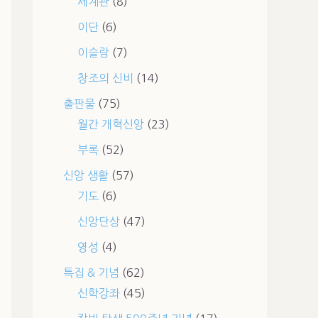
세계관
(8)
이단
(6)
이슬람
(7)
창조의 신비
(14)
출판물
(75)
월간 개혁신앙
(23)
부록
(52)
신앙 생활
(57)
기도
(6)
신앙단상
(47)
영성
(4)
특집 & 기념
(62)
신학강좌
(45)