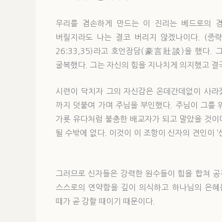
우리를 겸손하게 만드는 이 진리는 베드로의 경
버릴지라도 나는 결코 버리지 않겠나이다. (중략
26:33,35)라고 호언장담(豪言壯談)을 했다.
굴복했다. 그는 자신의 힘을 지나치게 의지했고 결
시련이 닥치자 그의 자신감은 온데간데없이 사라졌
까지 덧붙여 가며 주님을 부인했다. 주님이 그를
가룟 유다처럼 불충한 배교자가 되고 말았을 것이
될 수밖에 없다. 이것이 이 조항이 신자의 견인이
그러므로 신자들은 강력한 원수들이 힘을 합쳐 공
스스로의 연약함을 깊이 의식하고 하나님의 은혜를
때가 곧 강할 때이기 때문이다.