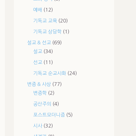
예배
(12)
기독교 교육
(20)
기독교 상담학
(1)
설교 & 선교
(69)
설교
(34)
선교
(11)
기독교 순교사화
(24)
변증 & 사상
(77)
변증학
(2)
공산주의
(4)
포스트모더니즘
(5)
시사
(32)