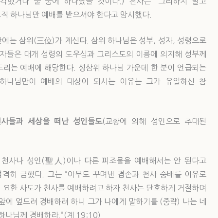
각했거나 둘 중에 하나였을 것이다.) 천사는 “그리하지 말고
는 오직 하나님만 예배를 받으셔야 한다고 암시했다.
에는 삼위(三位)가 계신다. 삼위 하나님은 성부, 성자, 성령으로
신자들은 대개 성령의 도우심과 그리스도의 이름에 의지해 성부께
드리는 예배에 해당한다. 성삼위 하나님 가운데 한 분이 언급되는
 하나님만이 예배의 대상이 되시는 이유는 그가 유일하신 참
천사들과 세상을 떠난 성인들도
(교황에 의해 성인으로 추대된
 천사나 성인(聖人)이나 다른 피조물을 예배해서는 안 된다고
엄격히 금했다. 그는 “아무도 꾸며낸 겸손과 천사 숭배를 이유로
했다. 요한 사도가 천사를 예배하려고 하자 천사는 단호하게 거절하며
 앞에 엎드려 경배하려 하니 그가 나에게 말하기를 (중략) 나는 네
나님께 경배하라.”(계 19:10)