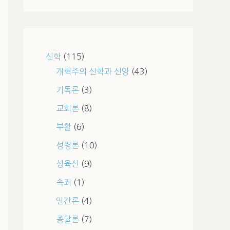
신학
(115)
개혁주의 신학과 신앙
(43)
기독론
(3)
교회론
(8)
부활
(6)
성령론
(10)
성육신
(9)
속죄
(1)
인간론
(4)
종말론
(7)