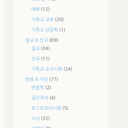
예배
(12)
기독교 교육
(20)
기독교 상담학
(1)
설교 & 선교
(69)
설교
(34)
선교
(11)
기독교 순교사화
(24)
변증 & 사상
(77)
변증학
(2)
공산주의
(4)
포스트모더니즘
(5)
시사
(32)