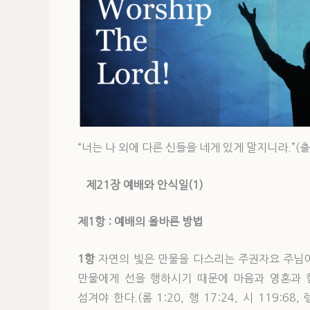
“너는 나 외에 다른 신들을 네게 있게 말지니라.”(출 20
제21
장 예배와 안식일
(1)
제1
항 : 예배의 올바른 방법
1항
자연의 빛은 만물을 다스리는 주권자요 주님이
만물에게 선을 행하시기 때문에 마음과 영혼과 힘
섬겨야 한다.(롬 1:20, 행 17:24, 시 119:68, 렘 