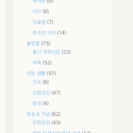
세계관
(8)
이단
(6)
이슬람
(7)
창조의 신비
(14)
출판물
(75)
월간 개혁신앙
(23)
부록
(52)
신앙 생활
(57)
기도
(6)
신앙단상
(47)
영성
(4)
특집 & 기념
(62)
신학강좌
(45)