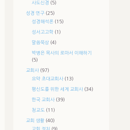
사도신경
(5)
성경 연구
(25)
성경해석론
(15)
성서고고학
(1)
말씀묵상
(4)
박병은 목사의 로마서 이해하기
(5)
교회사
(97)
요약 초대교회사
(13)
평신도를 위한 세계 교회사
(34)
한국 교회사
(39)
청교도
(11)
교회 생활
(40)
교회 정치
(9)