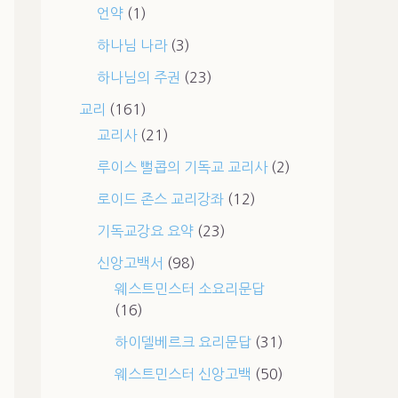
언약
(1)
하나님 나라
(3)
하나님의 주권
(23)
교리
(161)
교리사
(21)
루이스 뻘콥의 기독교 교리사
(2)
로이드 존스 교리강좌
(12)
기독교강요 요약
(23)
신앙고백서
(98)
웨스트민스터 소요리문답
(16)
하이델베르크 요리문답
(31)
웨스트민스터 신앙고백
(50)