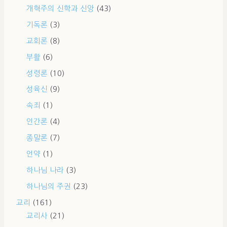
개혁주의 신학과 신앙
(43)
기독론
(3)
교회론
(8)
부활
(6)
성령론
(10)
성육신
(9)
속죄
(1)
인간론
(4)
종말론
(7)
언약
(1)
하나님 나라
(3)
하나님의 주권
(23)
교리
(161)
교리사
(21)