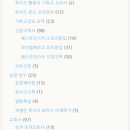
루이스 뻘콥의 기독교 교리사
(2)
로이드 존스 교리강좌
(12)
기독교강요 요약
(23)
신앙고백서
(98)
웨스트민스터 소요리문답
(16)
하이델베르크 요리문답
(31)
웨스트민스터 신앙고백
(50)
사도신경
(5)
성경 연구
(25)
성경해석론
(15)
성서고고학
(1)
말씀묵상
(4)
박병은 목사의 로마서 이해하기
(5)
교회사
(97)
요약 초대교회사
(13)