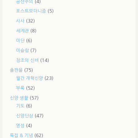
공산주의
(4)
포스트모더니즘
(5)
시사
(32)
세계관
(8)
이단
(6)
이슬람
(7)
창조의 신비
(14)
출판물
(75)
월간 개혁신앙
(23)
부록
(52)
신앙 생활
(57)
기도
(6)
신앙단상
(47)
영성
(4)
특집 & 기념
(62)