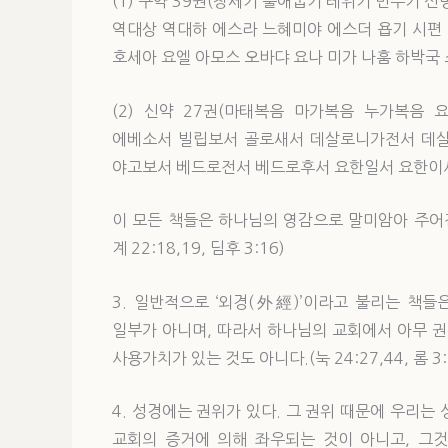
(1) 구약 39권(창세기 출애굽기 레위기 민수기
역대상 역대하 에스라 느혜미야 에스더 욥기 시편
호세아 요엘 아모스 오바댜 요나 미가 나훔 하박국 
(2) 신약 27권(마태복음 마가복음 누가복음
에베소서 빌립보서 골로새서 데살로니가전서 데
야고보서 베드로전서 베드로후서 요한일서 요한이
이 모든 책들은 하나님의 영감으로 말미암아 주어진 것으
계 22:18,19, 딤후 3:16)
3. 일반적으로 ‘외경(外經)’이라고 불리는 책
일부가 아니며, 따라서 하나님의 교회에서 아무 권
사용가치가 있는 것도 아니다.(눅 24:27,44, 롬 3:2
4. 성경에는 권위가 있다. 그 권위 때문에 우리는
교회의 증거에 의해 좌우되는 것이 아니고, 그것