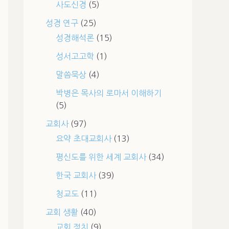
사도신경
(5)
성경 연구
(25)
성경해석론
(15)
성서고고학
(1)
말씀묵상
(4)
박병은 목사의 로마서 이해하기
(5)
교회사
(97)
요약 초대교회사
(13)
평신도를 위한 세계 교회사
(34)
한국 교회사
(39)
청교도
(11)
교회 생활
(40)
교회 정치
(9)