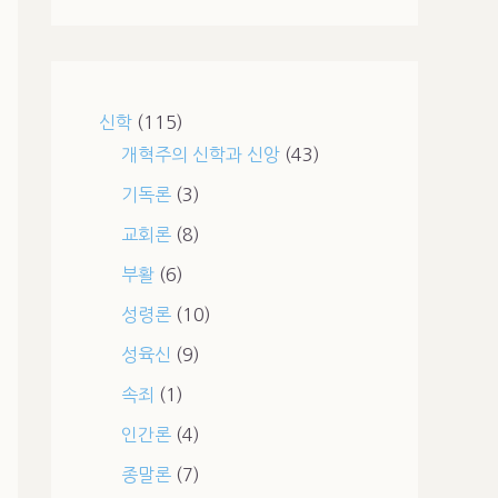
신학
(115)
개혁주의 신학과 신앙
(43)
기독론
(3)
교회론
(8)
부활
(6)
성령론
(10)
성육신
(9)
속죄
(1)
인간론
(4)
종말론
(7)