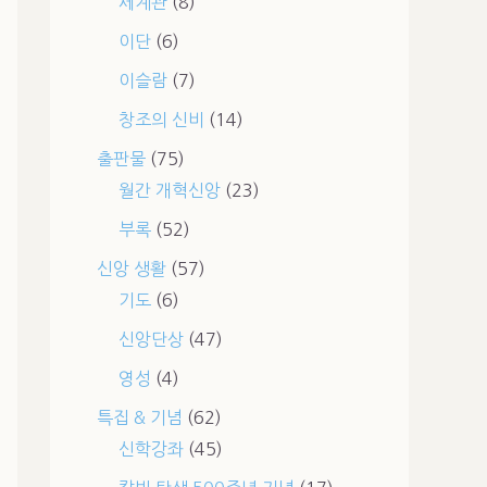
세계관
(8)
이단
(6)
이슬람
(7)
창조의 신비
(14)
출판물
(75)
월간 개혁신앙
(23)
부록
(52)
신앙 생활
(57)
기도
(6)
신앙단상
(47)
영성
(4)
특집 & 기념
(62)
신학강좌
(45)