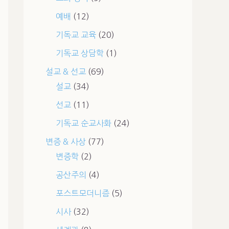
예배
(12)
기독교 교육
(20)
기독교 상담학
(1)
설교 & 선교
(69)
설교
(34)
선교
(11)
기독교 순교사화
(24)
변증 & 사상
(77)
변증학
(2)
공산주의
(4)
포스트모더니즘
(5)
시사
(32)