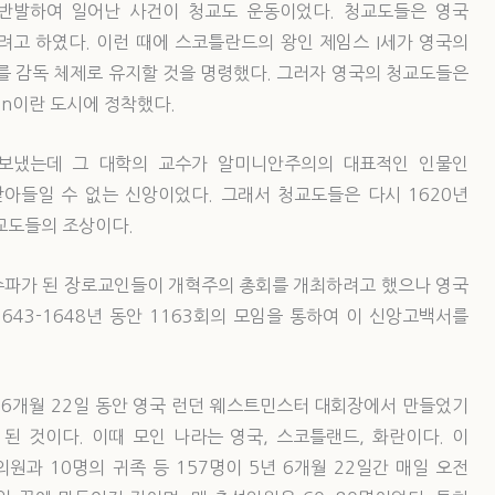
반발하여 일어난 사건이 청교도 운동이었다. 청교도들은 영국
려고 하였다. 이런 때에 스코틀란드의 왕인 제임스 I세가 영국의
를 감독 체제로 유지할 것을 명령했다. 그러자 영국의 청교도들은
en이란 도시에 정착했다.
서 보냈는데 그 대학의 교수가 알미니안주의의 대표적인 인물인
들일 수 없는 신앙이었다. 그래서 청교도들은 다시 1620년
교도들의 조상이다.
다수파가 된 장로교인들이 개혁주의 총회를 개최하려고 했으나 영국
643-1648년 동안 1163회의 모임을 통하여 이 신앙고백서를
5년 6개월 22일 동안 영국 런던 웨스트민스터 대회장에서 만들었기
된 것이다. 이때 모인 나라는 영국, 스코틀랜드, 화란이다. 이
원과 10명의 귀족 등 157명이 5년 6개월 22일간 매일 오전