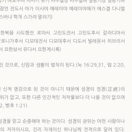
 신명기 여호수아 사사기 룻기 사무엘상 사무엘하 열왕기상 열왕기하
 잠언 전도서 아가 이사야 예레미야 예레미야애가 에스겔 다니엘
스바냐 학개 스가랴 말라기)
 요한복음 사도행전 로마서 고린도전서 고린도후서 갈라디아서
살로니가후서 디모데전서 디모데후서 디도서 빌레몬서 히브리서
서 요한삼서 유다서 요한계시록)
로, 신앙과 생활의 법칙이 된다.(눅 16:29,31, 엡 2:20,
들은 신적 영감으로 된 것이 아니기 때문에 성경의 정경(正經)의
위가 없고, 또한 다른 인간적인 저작물보다 더 나을 것이 없으며
, 벧후 1:21)
 성경을 믿고 순종해야 하는 것이다. 성경의 권위는 어떤 사람이나
의 저자이시요, 진리 자체이신 하나님께 전적으로 달려 있다.