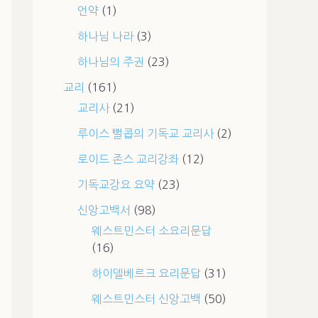
언약
(1)
하나님 나라
(3)
하나님의 주권
(23)
교리
(161)
교리사
(21)
루이스 뻘콥의 기독교 교리사
(2)
로이드 존스 교리강좌
(12)
기독교강요 요약
(23)
신앙고백서
(98)
웨스트민스터 소요리문답
(16)
하이델베르크 요리문답
(31)
웨스트민스터 신앙고백
(50)