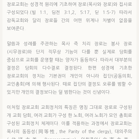
장로교회는 성경적 원리에 기초하여 장로(목사와 장로)와 집사로
구성되었다.(빌 1:1, 딤전 3:1,2, 5:17, 딛 1:5-7) 따라서
감독교회와 달리 장로들 간의 어떤 위계나 차별이 없음을
보여준다.
말씀과 성례를 주관하는 목사 즉 치리 장로는 봉사 장로
(시무장로)와 단지 직무상 기능이 다를 뿐 실제로 당회를
중심으로 교회를 운영할 때는 양자가 동등하다. 따라서 대부분의
결정은 당회의 다수결로 결정된다. 한편 성경에 기초한
장로교회의 정치는 기본권이 개인이 아니라 집단(공동의회,
교인총회)에 의해 행사된다. 때로 집단의 결정도 오류를 범할 수
있지만 개인의 결정보다는 덜 범한다는 것이 신념이다.
이처럼 장로교회 교회정치의 특징은 명칭 그대로 장로로 구성된
개 교회 당회, 여러 교회가 구성 한 노회, 여러 노회가 모인 총회로
구성된 교회정치 체제이다. 이를 적용하는 과정에서 장로교회는
목사의 동등성(同等性, the Parity of the clergy), 대의주의