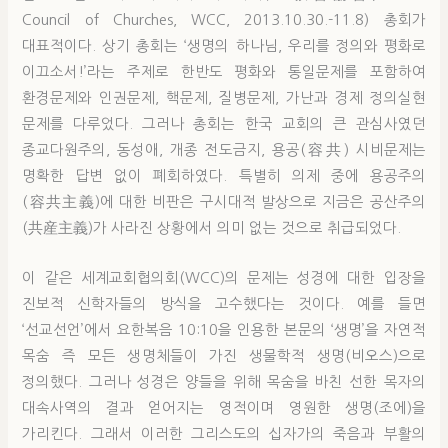
Council of Churches, WCC, 2013.10.30.-11.8) 총회가
대표적이다. 상기 총회는 ‘생명의 하나님, 우리를 정의와 평화로
이끄소서!’라는 주제로 한반도 평화와 통일문제를 포함하여
환경문제와 인권문제, 핵문제, 질병문제, 가난과 경제 정의실현
문제를 다루었다. 그러나 총회는 한국 교회의 큰 관심사였던
종교다원주의, 동성애, 개종 전도금지, 용공(容共) 시비문제는
명확한 답변 없이 폐회하였다. 특별히 의제 중에 용공주의
(容共主義)에 대한 비판은 구시대적 발상으로 지금은 공산주의
(共産主義)가 사라진 상황에서 의미 없는 것으로 취급되었다.
이 같은 세계교회협의회(WCC)의 문제는 성경에 대한 입장을
진보적 신학자들의 방식을 고수했다는 것이다. 예를 들면
‘선교선언’에서 요한복음 10:10을 인용한 본문의 ‘생명’을 자연적
목숨 즉 모든 생명체들이 가진 생물학적 생명(비오스)으로
정의했다. 그러나 성경은 양들을 위해 목숨을 바친 선한 목자의
대속사역의 결과 얻어지는 영적이며 영원한 생명(조에)을
가리킨다. 그래서 이러한 그리스도의 십자가의 죽음과 부활의