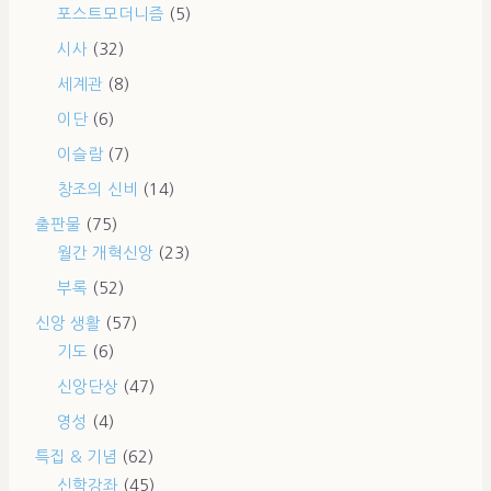
포스트모더니즘
(5)
시사
(32)
세계관
(8)
이단
(6)
이슬람
(7)
창조의 신비
(14)
출판물
(75)
월간 개혁신앙
(23)
부록
(52)
신앙 생활
(57)
기도
(6)
신앙단상
(47)
영성
(4)
특집 & 기념
(62)
신학강좌
(45)