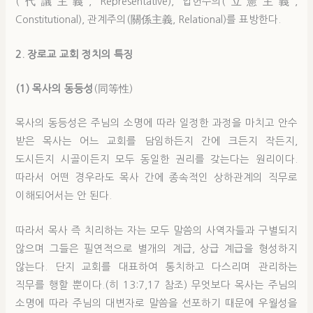
(代議主義, Representative), 입헌주의(立憲主義,
Constitutional), 관계주의(關係主義, Relational)를 표방한다.
2. 장로교 교회 정치의 특징
(1) 목사의 동등성
(同等性)
목사의 동등성은 주님의 소명에 따라 일정한 과정을 마치고 안수
받은 목사는 어느 교회를 담임하든지 간에 크든지 작든지,
도시든지 시골이든지 모두 동일한 권리를 갖는다는 원리이다.
따라서 어떤 경우라도 목사 간에 종속적인 상하관계의 직무로
이해되어서는 안 된다.
따라서 목사 즉 치리하는 자는 모두 말씀의 사역자들과 구별되지
않으며 그들은 필연적으로 별개의 계급, 상급 계급을 형성하지
않는다. 단지 교회를 대표하여 통치하고 다스리며 관리하는
직무를 행할 뿐이다.(히 13:7,17 참조) 무엇보다 목사는 주님의
소명에 따라 주님의 대변자로 말씀을 선포하기 때문에 우월성을