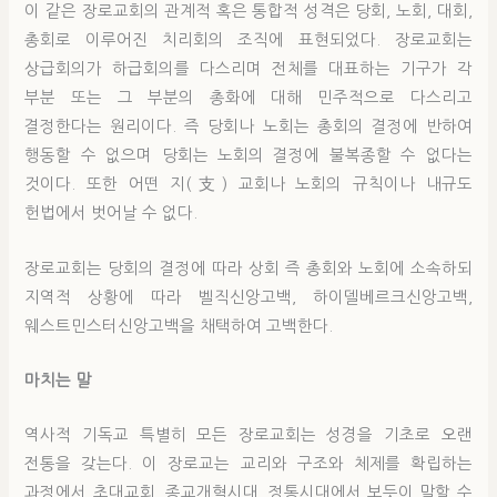
이 같은 장로교회의 관계적 혹은 통합적 성격은 당회, 노회, 대회,
총회로 이루어진 치리회의 조직에 표현되었다. 장로교회는
상급회의가 하급회의를 다스리며 전체를 대표하는 기구가 각
부분 또는 그 부분의 총화에 대해 민주적으로 다스리고
결정한다는 원리이다. 즉 당회나 노회는 총회의 결정에 반하여
행동할 수 없으며 당회는 노회의 결정에 불복종할 수 없다는
것이다. 또한 어떤 지(支) 교회나 노회의 규칙이나 내규도
헌법에서 벗어날 수 없다.
장로교회는 당회의 결정에 따라 상회 즉 총회와 노회에 소속하되
지역적 상황에 따라 벨직신앙고백, 하이델베르크신앙고백,
웨스트민스터신앙고백을 채택하여 고백한다.
마치는 말
역사적 기독교 특별히 모든 장로교회는 성경을 기초로 오랜
전통을 갖는다. 이 장로교는 교리와 구조와 체제를 확립하는
과정에서 초대교회, 종교개혁시대, 정통시대에서 보듯이 말할 수