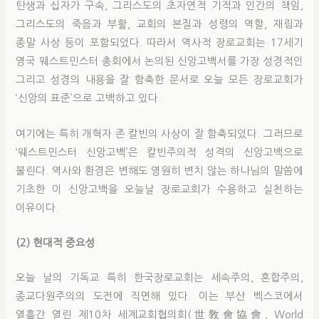
탄생과 십자가 구속, 그리스도의 초자연적 기적과 인간의 책임,
그리스도의 죽음과 부활, 교회의 본질과 성령의 역할, 재림과
종말 사상 등이 포함되었다. 따라서 역사적 장로교회는 17세기
영국 웨스트민스터 총회에서 논의된 신앙고백서를 가장 성경적인
그리고 성경의 내용을 잘 함축한 문서로 오늘 모든 장로교회가
‘신앙의 표준’으로 고백하고 있다.
여기에는 특히 개혁자 존 칼빈의 사상이 잘 함축되었다. 그러므로
‘웨스트민스터 신앙고백’은 칼빈주의적 성격의 신앙고백으로
불린다. 역사와 환경은 변해도 영원히 변치 않는 하나님의 말씀에
기초한 이 신앙고백을 오늘날 장로교회가 수용하고 실천하는
이유이다.
(2) 현대적 중요성
오늘 날의 기독교 특히 한국장로교회는 세속주의, 혼합주의,
종교다원주의의 도전에 직면해 있다. 이는 부산 벡스코에서
열흘간 열린 제10차 세계교회협의회(世敎會協會, World