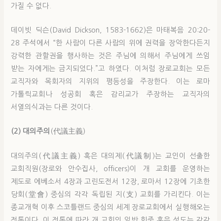
가질 수 없다.
데이빗 딕슨(David Dickson, 1583-1662)은 마태복음 20:20-
28 주석에서 “한 사람이 다른 사람의 위에 권력을 장악한다든지
강력한 관할권을 행사하는 것은 주님에 의해서 주님에게 쓰임
받는 자에게는 금지되었다.”고 하였다. 이처럼 장로교회는 모든
교직자와 목회자의 지위의 평등성을 주장한다. 이는 로마
가톨릭교회나 성공회 혹은 감리교가 주장하는 교직자의
서열의식과는 다른 것이다.
(2) 대의주의
(代議主義)
대의주의(代議主義) 혹은 대의제(代議制)는 교인이 선출한
교회직원(장로와 안수집사, officers)이 개 교회를 운영하는
제도로 에베소서 4장과 고린도전서 12장, 로마서 12장에 기초한
당회(堂會) 중심의 각각 독립된 지(支) 교회를 가리킨다. 이는
종교개혁 이후 스코틀랜드 중심의 세계 장로교회에서 실행해오는
전통이다. 이 전통에 따라 개 교회의 일반 회중 혹은 성도는 각각