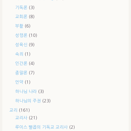
기독론
(3)
교회론
(8)
부활
(6)
성령론
(10)
성육신
(9)
속죄
(1)
인간론
(4)
종말론
(7)
언약
(1)
하나님 나라
(3)
하나님의 주권
(23)
교리
(161)
교리사
(21)
루이스 뻘콥의 기독교 교리사
(2)