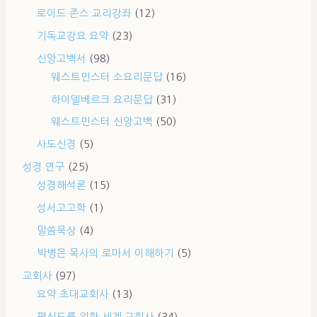
로이드 존스 교리강좌
(12)
기독교강요 요약
(23)
신앙고백서
(98)
웨스트민스터 소요리문답
(16)
하이델베르크 요리문답
(31)
웨스트민스터 신앙고백
(50)
사도신경
(5)
성경 연구
(25)
성경해석론
(15)
성서고고학
(1)
말씀묵상
(4)
박병은 목사의 로마서 이해하기
(5)
교회사
(97)
요약 초대교회사
(13)