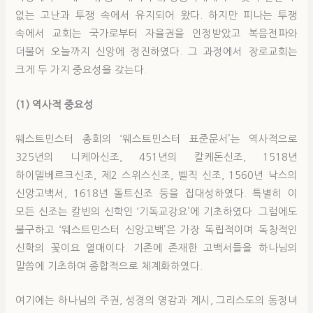
없는 고난과 투쟁 속에서 유지되어 왔다. 하지만 피나는 투쟁
속에서 교회는 국가로부터 자율권을 인정받았고 복음전파와
더불어 오늘까지 신앙에 정진하였다. 그 과정에서 장로교회는
크게 두 가지 중요성을 갖는다.
(1) 역사적 중요성
웨스트민스터 총회의 ‘웨스트민스터 표준문서’는 역사적으로
325년의 니케아신조, 451년의 칼케돈신조, 1518년
하이델베르크신조, 제2 스위스신조, 벨직 신조, 1560년 낙스의
신앙고백서, 1618년 돌트신조 등을 집대성하였다. 특별히 이
모든 신조는 칼빈의 신학인 ‘기독교강요’에 기초하였다. 그럼에도
불구하고 ‘웨스트민스터 신앙고백’은 가장 독립적이며 독창적인
신학의 꽃이요 열매이다. 기존에 존재한 고백서들을 하나님의
말씀에 기초하여 종합적으로 체계화하였다.
여기에는 하나님의 주권, 성경의 영감과 계시, 그리스도의 동정녀