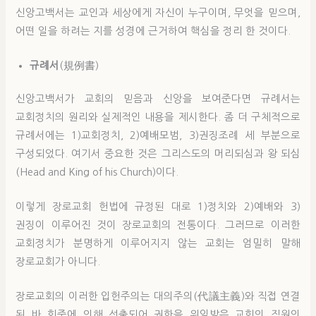
신앙고백서는 교인과 세상에게 자신이 누구이며, 무엇을 믿으며,
어떤 일을 하려는 지를 성경에 근거하여 핵심을 정리 한 것이다.
규례서
(規例書)
신앙고백서가 교회의 믿음과 신앙을 보여준다면 규례서는
교회정치의 원리와 실제적인 내용을 제시한다. 좀 더 구체적으로
규례서에는 1)교회정치, 2)예배모범, 3)권징조례 세 부분으로
구성되었다. 여기서 중요한 것은 그리스도의 머리되심과 왕 되심
(Head and King of his Church)이다.
이렇게 장로교회 헌법에 규정된 대로 1)정치와 2)예배와 3)
권징이 이루어진 것이 장로교회의 전통이다. 그러므로 이러한
교회정치가 분명하게 이루어지지 않는 교회는 엄밀히 말해
장로교회가 아니다.
장로교회의 이러한 입헌주의는 대의주의(代議主義)와 직접 연결
된 바 회중에 의해 선출되어 권한을 위임받은 교회의 직원인