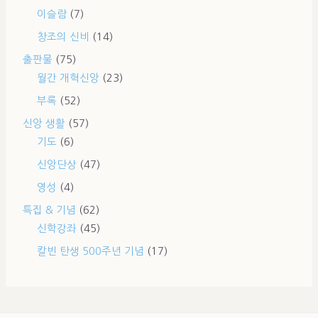
이슬람
(7)
창조의 신비
(14)
출판물
(75)
월간 개혁신앙
(23)
부록
(52)
신앙 생활
(57)
기도
(6)
신앙단상
(47)
영성
(4)
특집 & 기념
(62)
신학강좌
(45)
칼빈 탄생 500주년 기념
(17)