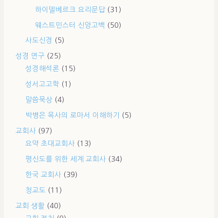
하이델베르크 요리문답
(31)
웨스트민스터 신앙고백
(50)
사도신경
(5)
성경 연구
(25)
성경해석론
(15)
성서고고학
(1)
말씀묵상
(4)
박병은 목사의 로마서 이해하기
(5)
교회사
(97)
요약 초대교회사
(13)
평신도를 위한 세계 교회사
(34)
한국 교회사
(39)
청교도
(11)
교회 생활
(40)