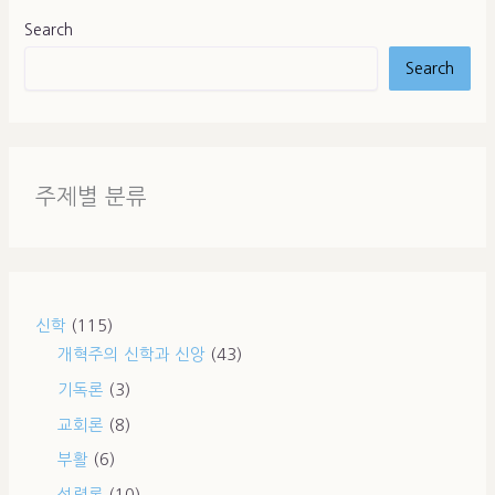
Search
Search
주제별 분류
신학
(115)
개혁주의 신학과 신앙
(43)
기독론
(3)
교회론
(8)
부활
(6)