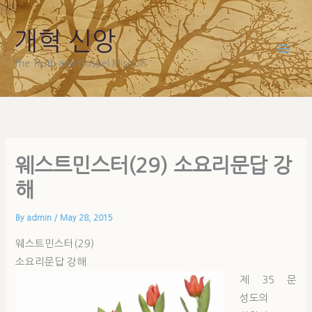
Skip
to
개혁 신앙
content
The Truth and Gospel Mission
웨스트민스터(29) 소요리문답 강
해
By
admin
/
May 28, 2015
웨스트민스터(29)
소요리문답 강해
제 35 문
성도의