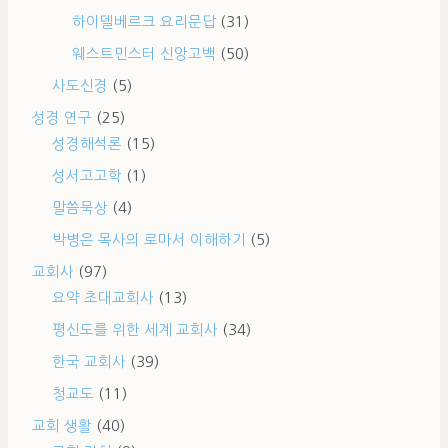
하이델베르크 요리문답
(31)
웨스트민스터 신앙고백
(50)
사도신경
(5)
성경 연구
(25)
성경해석론
(15)
성서고고학
(1)
말씀묵상
(4)
박병은 목사의 로마서 이해하기
(5)
교회사
(97)
요약 초대교회사
(13)
평신도를 위한 세계 교회사
(34)
한국 교회사
(39)
청교도
(11)
교회 생활
(40)