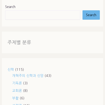
Search
Search
주제별 분류
신학
(115)
개혁주의 신학과 신앙
(43)
기독론
(3)
교회론
(8)
부활
(6)