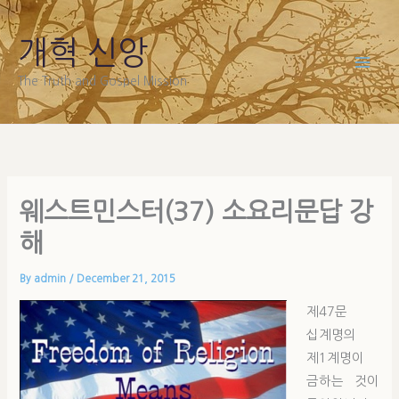
Skip
to
개혁 신앙
content
The Truth and Gospel Mission
웨스트민스터(37) 소요리문답 강
해
By
admin
/
December 21, 2015
제47문
십계명의
제1계명이
금하는 것이