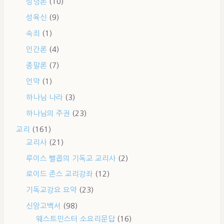
성령론
(10)
성육신
(9)
속죄
(1)
인간론
(4)
종말론
(7)
언약
(1)
하나님 나라
(3)
하나님의 주권
(23)
교리
(161)
교리사
(21)
루이스 뻘콥의 기독교 교리사
(2)
로이드 존스 교리강좌
(12)
기독교강요 요약
(23)
신앙고백서
(98)
웨스트민스터 소요리문답
(16)