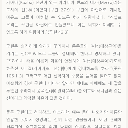
카아바(Kaaba) 신전이 있는 아라비아 반도의 메카(Mecca)라는
도시의 신(神)이었다.(꾸란 27:91) 꾸란이 아랍어로 계시된
이유도 그들이 이해할 수 있도록 하기 위함이었다. “진실로
우리는 꾸란을 아랍어로 만들었으니 이는 너희가 이해할 수
있도록 하기 위함이라.”(꾸란 43:3)
꾸란은 솔직하게 알라가 꾸라이시 종족들의 여행(대상무역)을
지키는 신(神)이므로 그들이 경배해야 한다고 명시하고 있다.
“꾸라이시 족을 여름과 겨울에 안전하게 여행(대상무역)하도록
해주신 이 집(카아바)의 신(神)에게 경배하도록 하라.”(꾸란
106:1-3) 그러므로 어떤 신학자의 주장을 들어볼 필요도 없이
이슬람의 경전 꾸란에 나타난 알라만 제대로 이해해도 세 딸을
두었던 꾸라이시 종족신(神) 알라(Allah)를 여호와 하나님과 같은
신이라고 착각할 이유가 없을 것이다.
물론 꾸란에도 천지창조, 아브라함, 예수 등이 나오지만 이름만
인용한 것이지 성경과는 전혀 다른 인물들이다. 이런 견해에
현혹되어 순교자들을 위해 낙원에 아름다운 처녀들을 많이