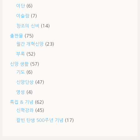
이단
(6)
이슬람
(7)
창조의 신비
(14)
출판물
(75)
월간 개혁신앙
(23)
부록
(52)
신앙 생활
(57)
기도
(6)
신앙단상
(47)
영성
(4)
특집 & 기념
(62)
신학강좌
(45)
칼빈 탄생 500주년 기념
(17)