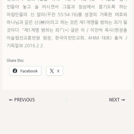
만들어 놓고 술 마시면서 그들과 침상에서 즐기도록 하는
아랍인들의 신 알라(꾸란 55:54-76)를 성경의 거룩한 여호와
하나님과 같은 신(神)이라고 하는 것은 제1계명을 범하는 죄가 될
것이다. “제1계명 범하는 죄!”(*) 글쓴 이 / 이만석 목사(한장총
이슬람선교훈련원 원장, 한국이란인교회, 4HIM 대표) 출처 /
기독일보 2016.2.2.
Share this:
Facebook
X
PREVIOUS
NEXT