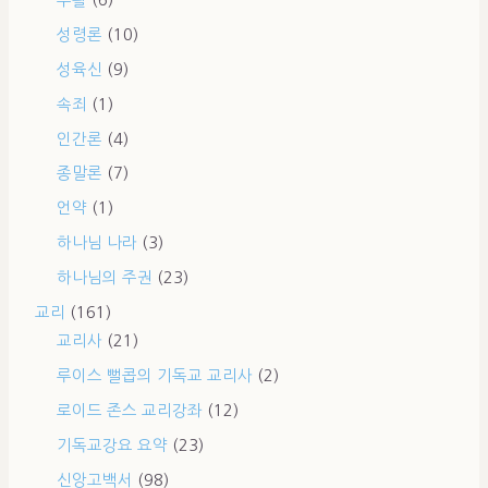
성령론
(10)
성육신
(9)
속죄
(1)
인간론
(4)
종말론
(7)
언약
(1)
하나님 나라
(3)
하나님의 주권
(23)
교리
(161)
교리사
(21)
루이스 뻘콥의 기독교 교리사
(2)
로이드 존스 교리강좌
(12)
기독교강요 요약
(23)
신앙고백서
(98)