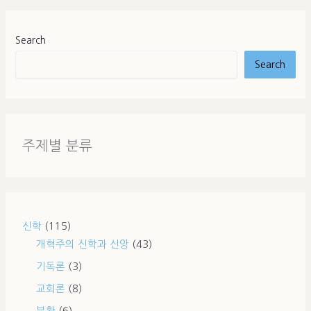
Search
Search
주제별 분류
신학
(115)
개혁주의 신학과 신앙
(43)
기독론
(3)
교회론
(8)
부활
(6)