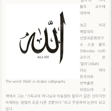
‘알라’의 저자
볼프 교수에
대하여
최근 미국
예일대의
신앙과문화연구
소 소장 볼프
(Miroslav Volf)
교수가 쓴
‘알라’(Allah)
라는 책이
한국어로
The word ‘Allah’ in Arabic calligraphy
번역출판
되었는데 그
책에서 그는 “기독교의 하나님과 이슬람의 알라가 같은 신이지만
이해하는 방법이 조금 다른 것뿐이다.”라고 주장하여 논란이 되고
있다.