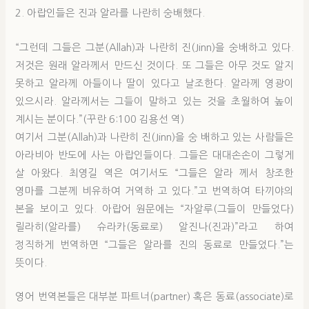
2. 아랍인들은 진과 알라를 나란히 숭배했다.
“그런데 그들은 그분(Allah)과 나란히 진(Jinn)을 숭배하고 있다.
저것은 원래 알라께서 만드신 것이다. 또 그들은 아무 것도 알지
못하고 알라께 아들이나 딸이 있다고 날조한다. 알라께 영광이
있으시라. 알라께서는 그들이 말하고 있는 것을 초월하여 높이
계시는 분이다.”(꾸란 6:100 김용선 역)
여기서 그분(Allah)과 나란히 진(Jinn)을 숭 배하고 있는 사람들은
아라비아 반도에 사는 아랍인들이다. 그들은 대대손손이 그렇게
살 아왔다. 최영길 역은 여기서도 “그들은 알라 께서 창조한
영마를 그분께 비유하여 거역하 고 있다.”고 번역하여 타끼야의
본을 보이고 있다. 아랍어 원문에는 “자알루(그들이 만들었다)
릴라히(알라를) 슈라카(동료로) 알진나(진과)”라고 하여
정직하게 번역하면 “그들은 알라를 진의 동료로 만들었다.”는
뜻이다.
영어 번역본들은 대부분 파트너(partner) 혹은 동료(associate)로