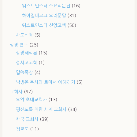
웨스트민스터 소요리문답
(16)
하이델베르크 요리문답
(31)
웨스트민스터 신앙고백
(50)
사도신경
(5)
성경 연구
(25)
성경해석론
(15)
성서고고학
(1)
말씀묵상
(4)
박병은 목사의 로마서 이해하기
(5)
교회사
(97)
요약 초대교회사
(13)
평신도를 위한 세계 교회사
(34)
한국 교회사
(39)
청교도
(11)