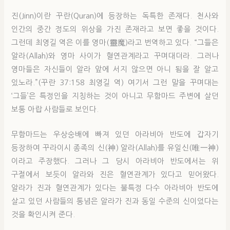
진(Jinn)이란 꾸란(Quran)에 등장하는 독특한 존재다. 천사와
인간의 중간 정도의 위상을 가진 존재라고 보면 좋을 것이다.
그런데 최영길 역은 이를 영마(靈魔)라고 번역하고 있다. “그들은
알라(Allah)와 영마 사이가 혈연관계라고 꾸며대더라. 그러나
영마들은 자신들이 알라 앞에 서지 않으면 아니 됨을 잘 알고
있노라.”(꾸란 37:158 최영길 역) 여기서 그런 말을 꾸며대는
‘그들’은 특정인을 지칭하는 것이 아니고 무함마드 주변에 살던
보통 아랍 사람들로 보인다.
무함마드는 우상숭배에 빠져 있던 아라비아 반도에 갑자기
등장하여 꾸라이시 종족의 신(神) 알라(Allah)를 유일신(唯一神)
이라고 주장했다. 그러나 그 당시 아라비아 반도에서는 위
구절에서 보듯이 알라와 진은 혈연관계가 있다고 믿어왔다.
알라가 진과 혈연관계가 있다는 불특정 다수 아라비아 반도에
살고 있던 사람들의 통념은 알라가 진과 동일 수준의 신이었다는
것을 확인시켜 준다.