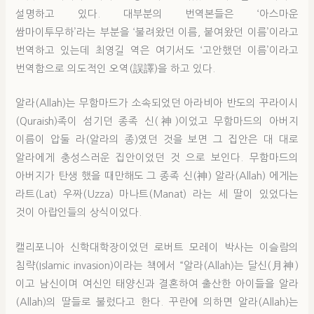
설명하고 있다. 대부분의 번역본들은 ‘아스마운
쌈마이투무하’라는 부분을 ‘불려왔던 이름, 붙여왔던 이름’이라고
번역하고 있는데 최영길 역은 여기서도 ‘고안했던 이름’이라고
번역함으로 의도적인 오역(誤譯)을 하고 있다.
알라(Allah)는 무함마드가 소속되었던 아라비아 반도의 꾸라이시
(Quraish)족이 섬기던 종족 신(神)이었고 무함마드의 아버지
이름이 압둘 라(알라의 종)였던 것을 보면 그 집안은 대 대로
알라에게 충성스러운 집안이었던 것 으로 보인다. 무함마드의
아버지가 탄생 했을 때만해도 그 종족 신(神) 알라(Allah) 에게는
라트(Lat) 우짜(Uzza) 마나트(Manat) 라는 세 딸이 있었다는
것이 아랍인들의 상식이었다.
캘리포니아 신학대학장이었던 로버트 모레이 박사는 이슬람의
침략(Islamic invasion)이라는 책에서 “알라(Allah)는 달신(月神)
이고 남신이며 여신인 태양신과 결혼하여 출산한 아이들을 알라
(Allah)의 딸들로 불렀다고 한다. 꾸란에 의하면 알라(Allah)는