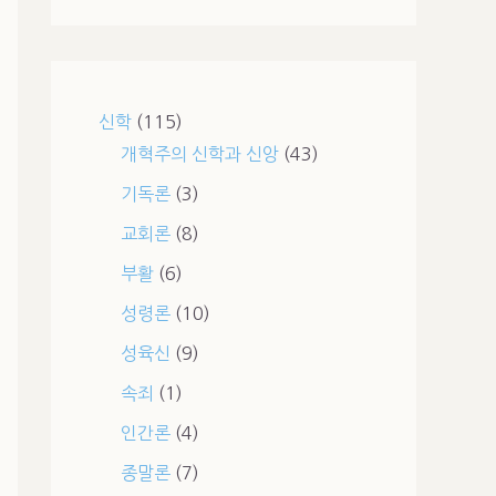
신학
(115)
개혁주의 신학과 신앙
(43)
기독론
(3)
교회론
(8)
부활
(6)
성령론
(10)
성육신
(9)
속죄
(1)
인간론
(4)
종말론
(7)