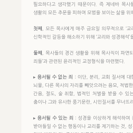
필요하다고 생각했기 때문이다. 즉 제네바 목사
생활의 모든 추문을 피하며 모범을 보이는 삶을 위해
첫째
, 모든 목사에게 매주 금요일 의무적으로 ‘교
신학적인 갈등을 해소하기 위해 ‘교리와 성경해석’
둘째
, 목사들의 경건 생활을 위해 목사직이 파면되
죄들’과 관련된 윤리적인 교정형식을 마련했다.
▸
용서될 수 없는 죄
: 이단, 분리, 교회 질서에 
뇌물, 다른 목사의 자리를 빼앗으려는 음모, 적법한 
간음, 절도, 술 취함, 법적인 처벌을 받을 수 있
춤이나 그와 유사한 풍기문란, 시민질서를 무너뜨
▸
용서될 수 있는 죄
: 성경을 이상하게 해석하여 
받아들일 수 없는 행동이나 교리를 제기하는 것, 