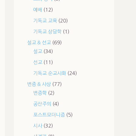
예배
(12)
기독교 교육
(20)
기독교 상담학
(1)
설교 & 선교
(69)
설교
(34)
선교
(11)
기독교 순교사화
(24)
변증 & 사상
(77)
변증학
(2)
공산주의
(4)
포스트모더니즘
(5)
시사
(32)