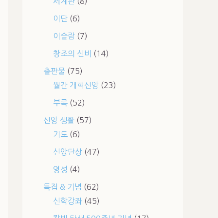
세계관
(8)
이단
(6)
이슬람
(7)
창조의 신비
(14)
출판물
(75)
월간 개혁신앙
(23)
부록
(52)
신앙 생활
(57)
기도
(6)
신앙단상
(47)
영성
(4)
특집 & 기념
(62)
신학강좌
(45)