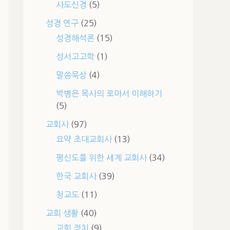
사도신경
(5)
성경 연구
(25)
성경해석론
(15)
성서고고학
(1)
말씀묵상
(4)
박병은 목사의 로마서 이해하기
(5)
교회사
(97)
요약 초대교회사
(13)
평신도를 위한 세계 교회사
(34)
한국 교회사
(39)
청교도
(11)
교회 생활
(40)
교회 정치
(9)