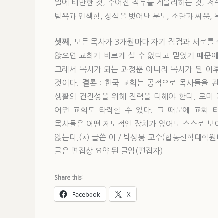
일에 태만한 것, 주어진 직무를 게을리하는 것, 저속
탐욕과 인색함, 상식을 벗어난 분노, 소란과 싸움, 
셋째
, 모든 목사가 3개월마다 자기 점검과 서로를
않으면 교회가 바르게 설 수 없다고 믿었기 때문에
그래서 목사가 되는 과정뿐 아니라 목사가 된 이
것이다.
결론
:
한국 교회는 공적으로 목사들을 관
생활의 건전성을 위해 전력을 다해야 한다. 로마
어떤 교회도 타락할 수 있다. 그 때문에 교회 
목사들은 어떤 제도적인 장치가 없어도 스스로 보
않는다.(*) 글쓴 이 / 박상봉 교수(합동신학대학원대학교 
글은 편집상 요약 된 글임(편집자)
Share this:
Facebook
X