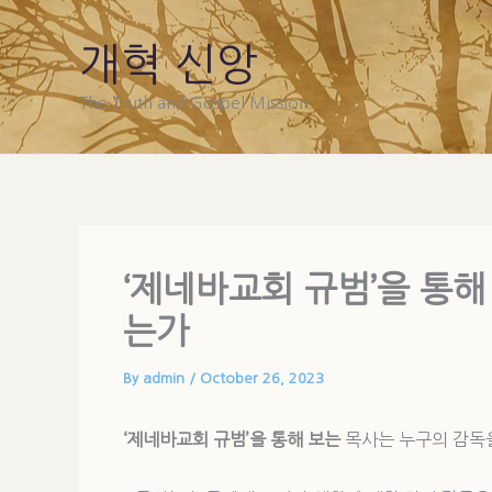
Skip
to
개혁 신앙
content
The Truth and Gospel Mission
‘제네바교회 규범’을 통해
는가
By
admin
/
October 26, 2023
‘제네바교회 규범’을 통해 보는
목사는 누구의 감독