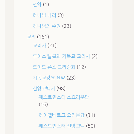
언약
(1)
하나님 나라
(3)
하나님의 주권
(23)
교리
(161)
교리사
(21)
루이스 뻘콥의 기독교 교리사
(2)
로이드 존스 교리강좌
(12)
기독교강요 요약
(23)
신앙고백서
(98)
웨스트민스터 소요리문답
(16)
하이델베르크 요리문답
(31)
웨스트민스터 신앙고백
(50)