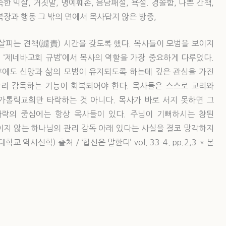
한 익살, 거짓말, 명예훼손, 음담패설, 욕설. 경솔함, 나쁜 간책,
복장과 행동 그 밖의 면에서 목사답지 않은 방종,
 살피는 견책(譴責) 시간을 갖도록 했다. 목사들이 모범을 보이지
 ‘제네바교회 규범’에서 목사의 역할을 가장 중요하게 다루었다.
후에도 신앙과 삶의 모범이 유지되도록 하는데 깊은 관심을 가진
리 감독하는 기능이 회복되어야 한다. 목사들은 스스로 교리와
 가톨릭교회만 타락하는 것 아니다. 목사가 바로 서지 못하면 그
타락의 중심에는 항상 목사들이 있다. 주님이 기뻐하시는 참된
이지 않는 하나님의 관리 감독 아래 있다는 사실을 결코 망각하지
역사신학) 출처 / ‘합신은 말한다’ vol. 33-4. pp.2,3 * 본