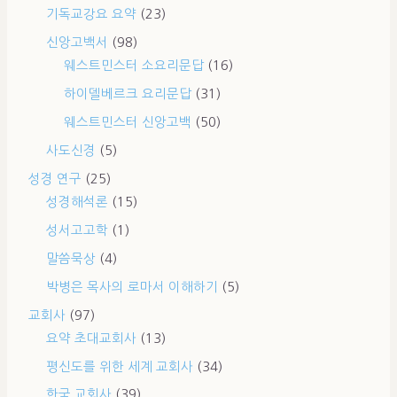
기독교강요 요약
(23)
신앙고백서
(98)
웨스트민스터 소요리문답
(16)
하이델베르크 요리문답
(31)
웨스트민스터 신앙고백
(50)
사도신경
(5)
성경 연구
(25)
성경해석론
(15)
성서고고학
(1)
말씀묵상
(4)
박병은 목사의 로마서 이해하기
(5)
교회사
(97)
요약 초대교회사
(13)
평신도를 위한 세계 교회사
(34)
한국 교회사
(39)