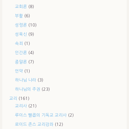
교회론
(8)
부활
(6)
성령론
(10)
성육신
(9)
속죄
(1)
인간론
(4)
종말론
(7)
언약
(1)
하나님 나라
(3)
하나님의 주권
(23)
교리
(161)
교리사
(21)
루이스 뻘콥의 기독교 교리사
(2)
로이드 존스 교리강좌
(12)