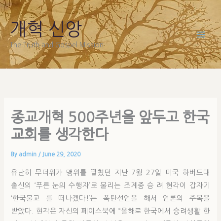
Skip
to
개혁 신앙
content
The Truth and Gospel Mission
종교개혁 500주년을 앞두고 한국
교회를 생각한다
By
admin
/
June 29, 2020
유난히 무더위가 맹위를 떨쳤던 지난 7월 27일 미국 하버드대
출신의 ‘푸른 눈의 수행자’로 불리는 조계종 승 려 현각이 갑자기
‘한국불교 를 떠나겠다!’는 폭탄선언을 해서 언론의 주목을
받았다. 현각은 자신의 페이스북에 “올해로 한국에서 승려생활 한