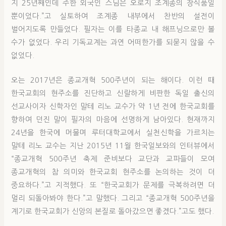
지 25년째인데 주한 외국인 스님은 오로지 조계종의 장식품일
뿐이었다.”고 실토하여 조계종 내부에서 찬반의 설전이
벌어지도록 만들었다. 필자는 이를 타종교 내 해프닝으로만 볼
수가 없었다. 우리 기독교계는 과연 어떠한가를 되묻지 않을 수
없었다.
오는 2017년은 종교개혁 500주년이 되는 해이다. 이런 때
한국교회의 현주소를 진단하고 신랄하게 비판한 독일 출신의
선교사이자 신학자인 말테 리노 교수가 약 1년 전에 한국교회를
향하여 던진 말이 필자의 마음에 선명하게 남아있다. 현재까지
24년을 한국에 머물며 루터대학교에서 실천신학을 가르치는
말테 리노 교수는 지난 2015년 11월 한국일보와의 인터뷰에서
“종교개혁 500주년 축제 준비보다 교단과 교파들이 모여
종교개혁의 참 의미와 한국교회 현주소를 논의하는 것이 더
중요하다.”고 지적했다. 또 “한국교회가 문제를 극복하려면 더
멀리 되돌아봐야 한다.”고 말했다. 그리고 “종교개혁 500주년을
계기로 한국교회가 신앙의 본질로 돌아갔으면 좋겠다.”고도 했다.