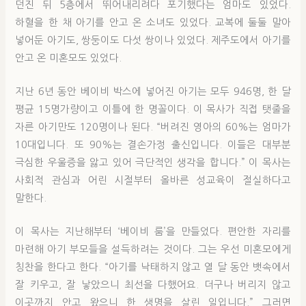
던진 뒤 5층에서 뛰어내리려다 포기했다는 엄마도 있었다.
하혈을 한 채 아기를 안고 온 소녀도 있었다. 교복에 둘둘 말아
넣어둔 아기도, 쌍둥이도 다섯 쌍이나 있었다. 제주도에서 아기를
안고 온 미혼모도 있었다.
지난 6년 동안 베이비 박스에 넣어진 아기는 모두 946명, 한 달
평균 15명가량이고 이틀에 한 명꼴이다. 이 목사가 직접 탯줄을
자른 아기만도 120명이나 된다. “버려진 영아의 60%는 엄마가
10대입니다. 또 90%는 결손가정 출신입니다. 이들은 대부분
극심한 우울증을 앓고 있어 극단적인 생각을 합니다.” 이 목사는
사회적 관심과 어린 시절부터 올바른 성교육이 절실하다고
말한다.
이 목사는 지난해부터 ‘베이비 룸’을 만들었다. 편안한 자리를
마련해 아기 부모들을 설득하려는 것이다. 그는 우선 미혼모에게
칭찬을 한다고 한다. “아기를 낙태하지 않고 열 달 동안 뱃속에서
잘 키우고, 잘 낳았으니 최선을 다했어요. 더구나 버리지 않고
이곳까지 안고 왔으니 한 생명을 살린 일입니다.” 그러면