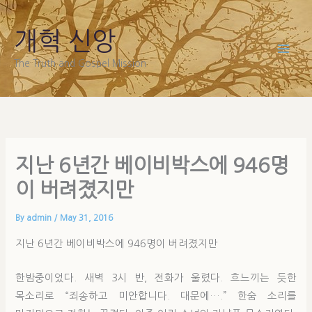
Skip
to
개혁 신앙
content
The Truth and Gospel Mission
지난 6년간 베이비박스에 946명
이 버려졌지만
By
admin
/
May 31, 2016
지난 6년간 베이비박스에 946명이 버려졌지만
한밤중이었다. 새벽 3시 반, 전화가 울렸다. 흐느끼는 듯한
목소리로 “죄송하고 미안합니다. 대문에….” 한숨 소리를