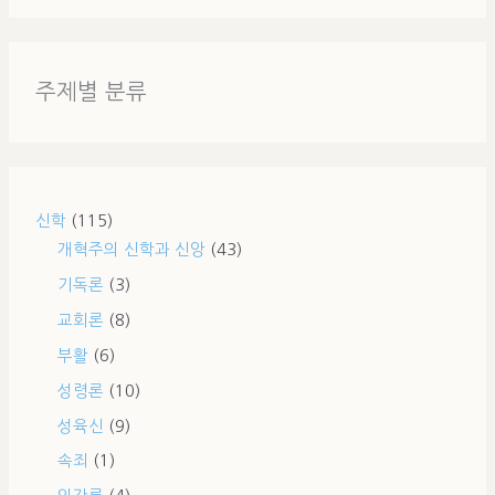
주제별 분류
신학
(115)
개혁주의 신학과 신앙
(43)
기독론
(3)
교회론
(8)
부활
(6)
성령론
(10)
성육신
(9)
속죄
(1)