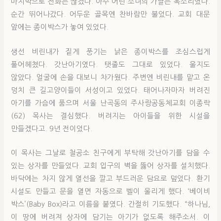
마지막으로 전화는 끊겼다. 아주 어린 소녀의 가냘픈 목소리였다.
순간 뛰어나갔다. 어두운 골목엔 찬바람만 불었다. 교회 대문
앞에는 종이박스가 놓여 있었다.
생선 비린내가 짙게 풍기는 낡은 종이박스를 조심스럽게
풀어헤쳤다. 갓난아기였다. 탯줄도 그대로 있었다. 울지도
않았다. 얼굴에 손을 대보니 차가웠다. 주변엔 비린내를 맡고 온
덩치 큰 길고양이들이 서성이고 있었다. 태어나자마자 버려진
아기를 가슴에 품으며 서울 난곡동의 주사랑공동체교회 이종락
(62) 목사는 결심했다. 버려지는 아이들을 위한 시설을
만들겠다고. 9년 전이었다.
이 목사는 그날로 철공소 친구에게 부탁해 갓난아기를 담을 수
있는 상자를 만들었다. 교회 입구의 벽을 뚫어 상자를 설치했다.
바닥에는 차지 않게 열선을 깔고 부드러운 담요로 덮었다. 환기
시설도 만들고 문을 열면 자동으로 벨이 울리게 했다. ‘베이비
박스’(Baby Box)라고 이름을 붙였다. 간절히 기도했다. “하나님,
이 땅에 버려져 상자에 담기는 아기가 없도록 해주소서. 이