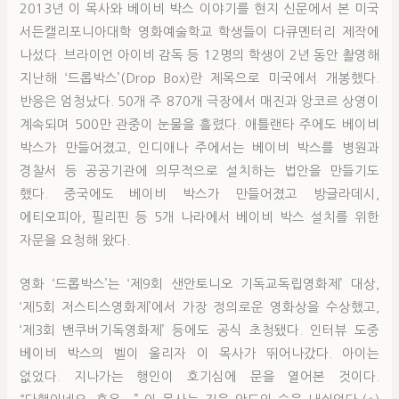
2013년 이 목사와 베이비 박스 이야기를 현지 신문에서 본 미국
서든캘리포니아대학 영화예술학교 학생들이 다큐멘터리 제작에
나섰다. 브라이언 아이비 감독 등 12명의 학생이 2년 동안 촬영해
지난해 ‘드롭박스’(Drop Box)란 제목으로 미국에서 개봉했다.
반응은 엄청났다. 50개 주 870개 극장에서 매진과 앙코르 상영이
계속되며 500만 관중이 눈물을 흘렸다. 애틀랜타 주에도 베이비
박스가 만들어졌고, 인디애나 주에서는 베이비 박스를 병원과
경찰서 등 공공기관에 의무적으로 설치하는 법안을 만들기도
했다. 중국에도 베이비 박스가 만들어졌고 방글라데시,
에티오피아, 필리핀 등 5개 나라에서 베이비 박스 설치를 위한
자문을 요청해 왔다.
영화 ‘드롭박스’는 ‘제9회 샌안토니오 기독교독립영화제’ 대상,
‘제5회 저스티스영화제’에서 가장 정의로운 영화상을 수상했고,
‘제3회 밴쿠버기독영화제’ 등에도 공식 초청됐다. 인터뷰 도중
베이비 박스의 벨이 울리자 이 목사가 뛰어나갔다. 아이는
없었다. 지나가는 행인이 호기심에 문을 열어본 것이다.