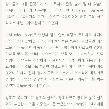
성도들이 그를 존경하게 되고 목사가 존경 받게 될 때 말씀의
능력이 나타나기 때문이다. 그래서 진 데일(Jean Daille)은
말하기를 “목회자의 설교는 삶으로 증명되어야 하고 그의 삶은
설교로 대변되어야 한다.”고 하였다.
오웬(John Owen)은 언행이 일치 않는 불경건 목회자에 대하여
다음과 같이 말하였다. “노아의 하인들은 방주를 지었지만 정작
그들은 다 물에 빠져 죽었다. 하나님은 악마에게 사로잡힌 영혼의
입술을 받지 않으신다. ‘예수는 친히 본을 보이고 가르쳤다.’ 만약
사람이 입으로는 진실하게 가르치면서 부정직하게 행동한다면
교리를 세운 것보다도 부정한 행실로 인하여 더 깊은 나락에 빠질
것이다.” 이와 같이 청교도들은 게으르거나 위선적인 목회자를
정죄하고 말씀을 연구하며 기도하는 가운데 거룩을 실천하는
경건한 종들을 귀하게 여겼다.
청교도 목회자들은 경건의 실천을 장려하였고 경건한 삶을 살기
위해 부단한 노력을 기우렸다. 존 트랩(John Trapp)이 ‘설교자를