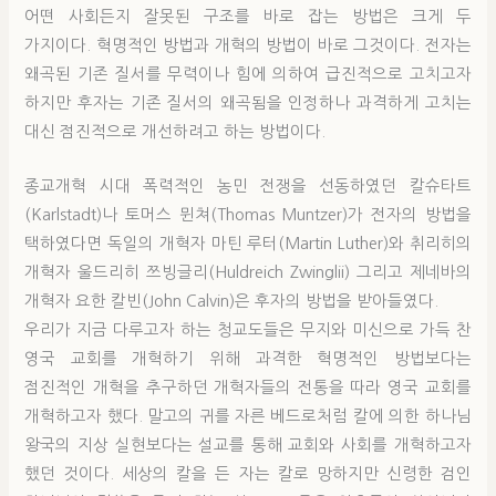
어떤 사회든지 잘못된 구조를 바로 잡는 방법은 크게 두
가지이다. 혁명적인 방법과 개혁의 방법이 바로 그것이다. 전자는
왜곡된 기존 질서를 무력이나 힘에 의하여 급진적으로 고치고자
하지만 후자는 기존 질서의 왜곡됨을 인정하나 과격하게 고치는
대신 점진적으로 개선하려고 하는 방법이다.
종교개혁 시대 폭력적인 농민 전쟁을 선동하였던 칼슈타트
(Karlstadt)나 토머스 뮌쳐(Thomas Muntzer)가 전자의 방법을
택하였다면 독일의 개혁자 마틴 루터(Martin Luther)와 취리히의
개혁자 울드리히 쯔빙글리(Huldreich Zwinglii) 그리고 제네바의
개혁자 요한 칼빈(John Calvin)은 후자의 방법을 받아들였다.
우리가 지금 다루고자 하는 청교도들은 무지와 미신으로 가득 찬
영국 교회를 개혁하기 위해 과격한 혁명적인 방법보다는
점진적인 개혁을 추구하던 개혁자들의 전통을 따라 영국 교회를
개혁하고자 했다. 말고의 귀를 자른 베드로처럼 칼에 의한 하나님
왕국의 지상 실현보다는 설교를 통해 교회와 사회를 개혁하고자
했던 것이다. 세상의 칼을 든 자는 칼로 망하지만 신령한 검인