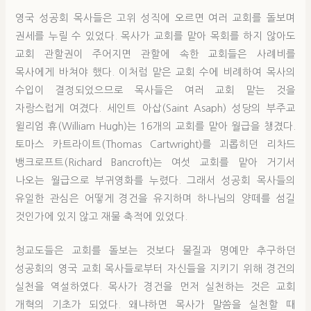
영국 성공회 목사들은 고위 성직에 오르면 여러 교회를 돌보며
권세를 누릴 수 있었다. 목사가 교회를 맡아 목회를 하지 않아도
교회 관할권이 주어지면 관할에 속한 교회들은 사례비를
목사에게 바쳐야 했다. 이처럼 맡은 교회 수에 비례하여 목사의
수입이 결정되었으므로 목사들은 여러 교회 맡는 것을
자랑스럽게 여겼다. 세인트 아삽(Saint Asaph) 성당의 부주교
윌리엄 휴(William Hugh)는 16개의 교회를 맡아 월급을 챙겼다.
토마스 카트라이트(Thomas Cartwright)를 괴롭히던 리차드
뱅크로프트(Richard Bancroft)는 여섯 교회를 맡아 거기서
나오는 월급으로 부귀영화를 누렸다. 그래서 성공회 목사들의
유일한 관심은 어떻게 경건을 유지하며 하나님의 양떼를 섬길
것인가에 있지 않고 재물 축적에 있었다.
청교도들은 교회를 돌보는 것보다 물질과 명예만 추구하던
성공회의 영국 교회 목사들로부터 자신들을 지키기 위해 경건의
실천을 역설하였다. 목사가 경건을 먼저 실천하는 것은 교회
개혁의 기초가 되었다. 왜냐하면 목사가 말씀을 실천할 때