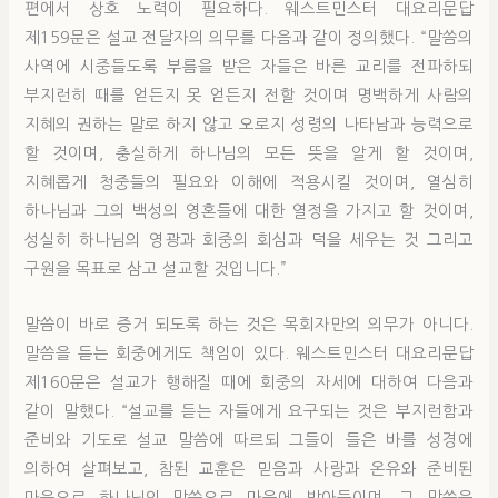
편에서 상호 노력이 필요하다. 웨스트민스터 대요리문답
제159문은 설교 전달자의 의무를 다음과 같이 정의했다. “말씀의
사역에 시중들도록 부름을 받은 자들은 바른 교리를 전파하되
부지런히 때를 얻든지 못 얻든지 전할 것이며 명백하게 사람의
지혜의 권하는 말로 하지 않고 오로지 성령의 나타남과 능력으로
할 것이며, 충실하게 하나님의 모든 뜻을 알게 할 것이며,
지혜롭게 청중들의 필요와 이해에 적용시킬 것이며, 열심히
하나님과 그의 백성의 영혼들에 대한 열정을 가지고 할 것이며,
성실히 하나님의 영광과 회중의 회심과 덕을 세우는 것 그리고
구원을 목표로 삼고 설교할 것입니다.”
말씀이 바로 증거 되도록 하는 것은 목회자만의 의무가 아니다.
말씀을 듣는 회중에게도 책임이 있다. 웨스트민스터 대요리문답
제160문은 설교가 행해질 때에 회중의 자세에 대하여 다음과
같이 말했다. “설교를 듣는 자들에게 요구되는 것은 부지런함과
준비와 기도로 설교 말씀에 따르되 그들이 들은 바를 성경에
의하여 살펴보고, 참된 교훈은 믿음과 사랑과 온유와 준비된
마음으로 하나님의 말씀으로 마음에 받아들이며, 그 말씀을