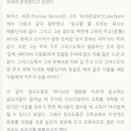
위하여 존재한다고 보았다.
토머스 비콘(Thomas Becon)은 그의 ‘요리문답서’(Catechism)
에서 다음과 같이 말하였다. “설교할 줄 모르는 목사는
애물단지와 같다. 그리고 그는 참으로 벽면에 그려진 주교(主敎)
보다도 못하고 선지자가 말한 것처럼 ‘짖지 못하는 귀머거리 개’와
같다. 또한 그는 우리 구주 그리스도께서 말씀하신 것과 같이
‘길에 내버려서 사람들에게 짓밟힐 수밖에 없는 맛을 잃은 소금’과
같다. 그리스도께서 그의 보배로운 피로 값 주고 사신 그리스도의
양 무리 위에 이러한 애물단지와 회칠한 벽과 같은 자들을 세운
자들에게 저주가 있을 찌어다.”
이 같이 청교도들은 하나님의 말씀을 바르게 설교하는
설교자들이 일어날 때 무지와 미신으로부터 교회를 개혁할 수
있지만 자질을 갖추지 못한 목사들이 많아질 때 교회가 어지럽게
될 수 있다고 보았다. 그래서 청교도들은 신학교육의 우선적인
목표를 자질을 갖춘 설교자 양성에 두고 교육하므로 많은 수의
청교도 설교자를 배출하고자 했다.