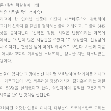
론 / 칼빈 학살설에 대해
빈은 사람을 죽인 적이 없다
리교계 한 인터넷 신문에 이단자 세르베투스와 관련하여
교개혁 신학자 존 칼빈을 폄하하는 글이 게재되고, 그 글이 SNS
상을 돌아다닌다. ‘신학은 정통, 사역은 밥통’이라는 제목의
에서는 “칼빈이 많은 사람들을 죽였다.”고 주장한다. 신성남의
사 이야기는 편향을 넘어 악의적 왜곡으로 보인다. 사실과 다를
 아니라 교회의 거룩성을 무너뜨리는 맹독을 지닌 터무니없는
용이다.
는 말이 없지만 그 명예는 산 자처럼 보호받아야 할 가치를 지니고
zi)과 ‘기독교인이 보면 까무러칠 영상’(게시자 김기훈)이라는 저질
이 58명을 살해했다고 한다. 살인자이며 끔찍한 고문자라고
 사료를 찾아낸 것처럼 선전한다.
교회에만 소중한 인물이 아니다. 대부분의 프로테스탄트 교회는