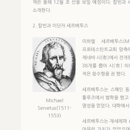
책은 올해 12월 초 선을 보일 예정이다. 칼빈
소개한다.
2. 칼빈과 이단자 세르베투스
미하엘 세르베투스(Mic
프로테스탄트교회 양측에
제네바 시(市)에서 전개
38개를 뽑아 시(市) 
적은 참수형을 권 했다.
세르베투스는 스페인 동
툴루즈에서 법학을 했고
Michael
명성을 얻었다. 대학에서
Servetus(1511-
1553)
세르베투스는 재세례파 
아무런 가치가 없었으며