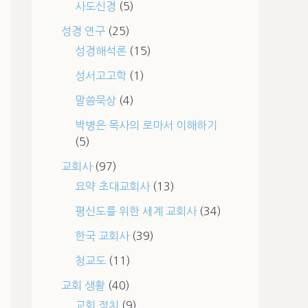
사도신경
(5)
성경 연구
(25)
성경해석론
(15)
성서고고학
(1)
말씀묵상
(4)
박병은 목사의 로마서 이해하기
(5)
교회사
(97)
요약 초대교회사
(13)
평신도를 위한 세계 교회사
(34)
한국 교회사
(39)
청교도
(11)
교회 생활
(40)
교회 정치
(9)