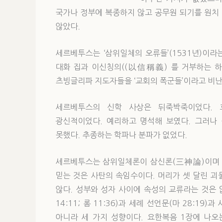
국가나 정부에 복종하지 않고 공무원 되기를 원치
않았다.
세르베투스는 ‘삼위일체의 오류들’(1531년)이
대화 집과 이신칭의((以信稱義) 를 거부하는 하
츠빙글리파 지도자들을 ‘교회의 폭군들’이라고 비난
세르베투스의 신학 사상은 뒤죽박죽이었다.
광신적이었다. 예리하고 명석해 보였다. 그러나
못했다. 추종하는 학파나 분파가 없었다.
세르베투스는 삼위일체론이 삼신론(三神論)이며 무
믿는 것은 사탄의 속임수이다. 머리가 셋 달린 
않다. 성부와 성자 사이에 속성의 교류라는 것은 없다
14:11; 롬 11:36)과 세례 선언문(마 28:19
아니라 세 가지 성향이다. 요한복음 1장에 나오는