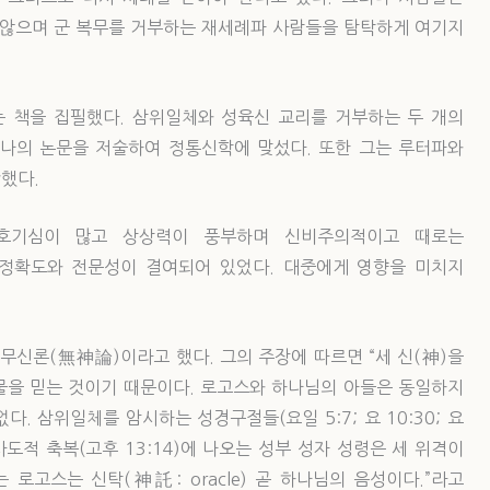
 않으며 군 복무를 거부하는 재세례파 사람들을 탐탁하게 여기지
라는 책을 집필했다. 삼위일체와 성육신 교리를 거부하는 두 개의
나의 논문을 저술하여 정통신학에 맞섰다. 또한 그는 루터파와
했다.
 호기심이 많고 상상력이 풍부하며 신비주의적이고 때로는
 정확도와 전문성이 결여되어 있었다. 대중에게 영향을 미치지
신론(無神論)이라고 했다. 그의 주장에 따르면 “세 신(神)을
괴물을 믿는 것이기 때문이다. 로고스와 하나님의 아들은 동일하지
. 삼위일체를 암시하는 성경구절들(요일 5:7; 요 10:30; 요
)과 사도적 축복(고후 13:14)에 나오는 성부 성자 성령은 세 위격이
 로고스는 신탁(神託: oracle) 곧 하나님의 음성이다.”라고