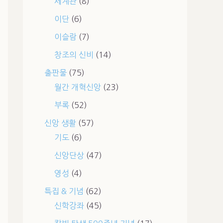
세계관
(8)
이단
(6)
이슬람
(7)
창조의 신비
(14)
출판물
(75)
월간 개혁신앙
(23)
부록
(52)
신앙 생활
(57)
기도
(6)
신앙단상
(47)
영성
(4)
특집 & 기념
(62)
신학강좌
(45)