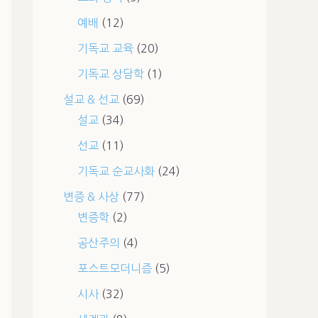
예배
(12)
기독교 교육
(20)
기독교 상담학
(1)
설교 & 선교
(69)
설교
(34)
선교
(11)
기독교 순교사화
(24)
변증 & 사상
(77)
변증학
(2)
공산주의
(4)
포스트모더니즘
(5)
시사
(32)