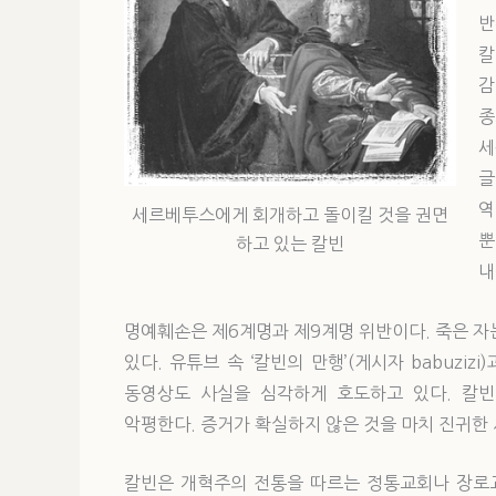
반
칼
감
종
세
글
역
세르베투스에게 회개하고 돌이킬 것을 권면
뿐
하고 있는 칼빈
내
명예훼손은 제6계명과 제9계명 위반이다. 죽은 자
있다. 유튜브 속 ‘칼빈의 만행’(게시자 babuzi
동영상도 사실을 심각하게 호도하고 있다. 칼빈
악평한다. 증거가 확실하지 않은 것을 마치 진귀한
칼빈은 개혁주의 전통을 따르는 정통교회나 장로