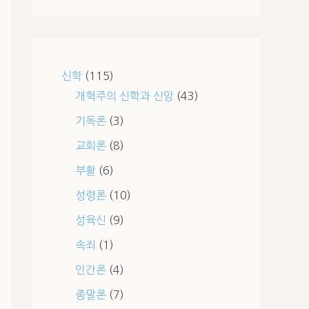
신학
(115)
개혁주의 신학과 신앙
(43)
기독론
(3)
교회론
(8)
부활
(6)
성령론
(10)
성육신
(9)
속죄
(1)
인간론
(4)
종말론
(7)