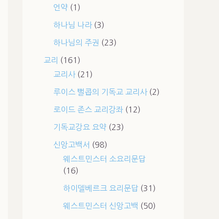
언약
(1)
하나님 나라
(3)
하나님의 주권
(23)
교리
(161)
교리사
(21)
루이스 뻘콥의 기독교 교리사
(2)
로이드 존스 교리강좌
(12)
기독교강요 요약
(23)
신앙고백서
(98)
웨스트민스터 소요리문답
(16)
하이델베르크 요리문답
(31)
웨스트민스터 신앙고백
(50)