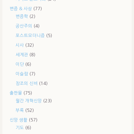
변증 & 사상
(77)
변증학
(2)
공산주의
(4)
포스트모더니즘
(5)
시사
(32)
세계관
(8)
이단
(6)
이슬람
(7)
창조의 신비
(14)
출판물
(75)
월간 개혁신앙
(23)
부록
(52)
신앙 생활
(57)
기도
(6)