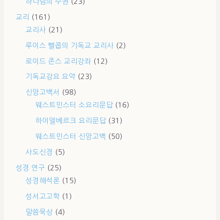
하나님의 주권
(23)
교리
(161)
교리사
(21)
루이스 뻘콥의 기독교 교리사
(2)
로이드 존스 교리강좌
(12)
기독교강요 요약
(23)
신앙고백서
(98)
웨스트민스터 소요리문답
(16)
하이델베르크 요리문답
(31)
웨스트민스터 신앙고백
(50)
사도신경
(5)
성경 연구
(25)
성경해석론
(15)
성서고고학
(1)
말씀묵상
(4)