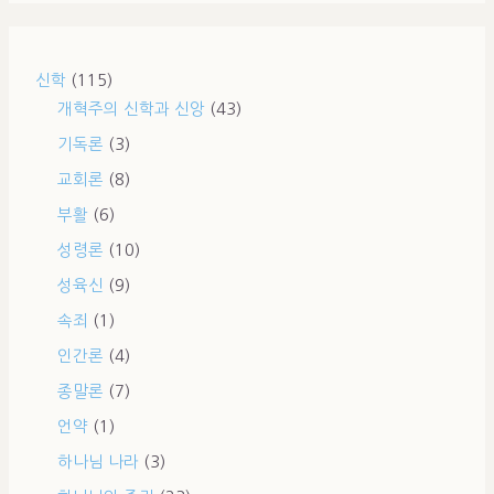
신학
(115)
개혁주의 신학과 신앙
(43)
기독론
(3)
교회론
(8)
부활
(6)
성령론
(10)
성육신
(9)
속죄
(1)
인간론
(4)
종말론
(7)
언약
(1)
하나님 나라
(3)