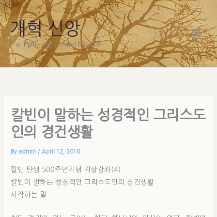
Skip
to
개혁 신앙
content
The Truth and Gospel Mission
칼빈이 말하는 성경적인 그리스도
인의 경건생활
By
admin
/
April 12, 2016
칼빈 탄생 500주년기념 지상강좌(4)
칼빈이 말하는 성경적인 그리스도인의 경건생활
시작하는 말