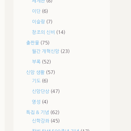
세계관
(8)
이단
(6)
이슬람
(7)
창조의 신비
(14)
출판물
(75)
월간 개혁신앙
(23)
부록
(52)
신앙 생활
(57)
기도
(6)
신앙단상
(47)
영성
(4)
특집 & 기념
(62)
신학강좌
(45)