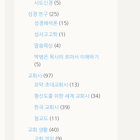
사도신경
(5)
성경 연구
(25)
성경해석론
(15)
성서고고학
(1)
말씀묵상
(4)
박병은 목사의 로마서 이해하기
(5)
교회사
(97)
요약 초대교회사
(13)
평신도를 위한 세계 교회사
(34)
한국 교회사
(39)
청교도
(11)
교회 생활
(40)
교회 정치
(9)