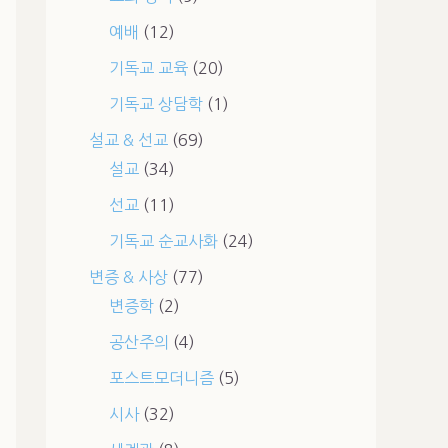
예배
(12)
기독교 교육
(20)
기독교 상담학
(1)
설교 & 선교
(69)
설교
(34)
선교
(11)
기독교 순교사화
(24)
변증 & 사상
(77)
변증학
(2)
공산주의
(4)
포스트모더니즘
(5)
시사
(32)