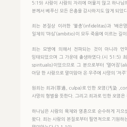
5:19) 사람이 사람의 자리에 머물지 않고 하나님
분께서 베푸신 모든 은총을 감사하지도 않게 되었다
죄는 본질상 이러한 ‘불충’(infidelitas)과 ‘배
일체의 ‘야심’(ambitio)이 모두 죽음에 이르는 길이거
죄는 모방에 의해서 전파되는 것이 아니라 언약
잉태되었으며 그 가운데 출생하였다.(시 51:5) 최
spiritualis)이었으므로 그 분으로부터 ‘멀어짐’(ali
아담 한 사람으로 말미암아 온 우주에 사망의 ‘저주’(ma
원죄는 죄과(罪過, culpa)로 인한 오염(汚染 ,cor
사망의 형벌을 뜻한다. 그리고 죄과로 인한 오염은
하나님은 사람의 육체와 영혼으로 순수하게 지으셨
왔다. 죄는 사람의 본질로부터 필연적으로 기원하
말미암는다.(2.1.10)