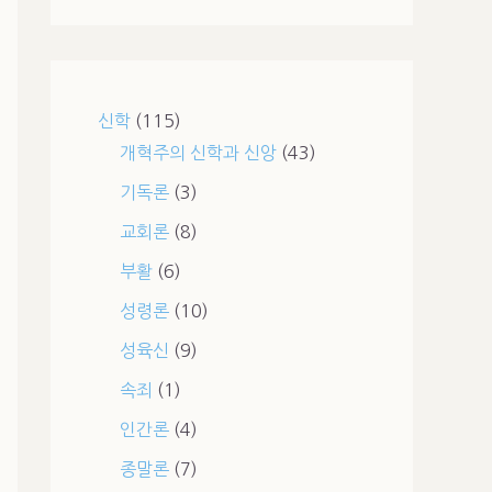
신학
(115)
개혁주의 신학과 신앙
(43)
기독론
(3)
교회론
(8)
부활
(6)
성령론
(10)
성육신
(9)
속죄
(1)
인간론
(4)
종말론
(7)