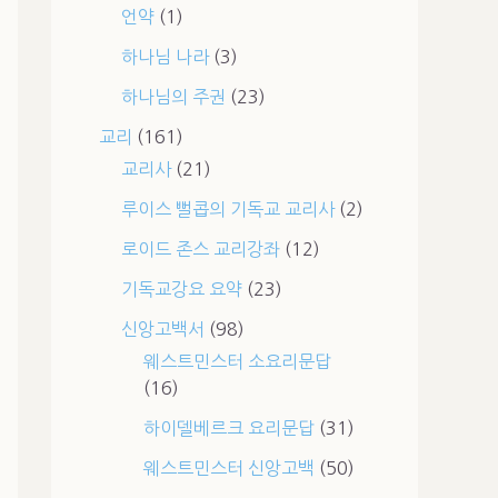
언약
(1)
하나님 나라
(3)
하나님의 주권
(23)
교리
(161)
교리사
(21)
루이스 뻘콥의 기독교 교리사
(2)
로이드 존스 교리강좌
(12)
기독교강요 요약
(23)
신앙고백서
(98)
웨스트민스터 소요리문답
(16)
하이델베르크 요리문답
(31)
웨스트민스터 신앙고백
(50)