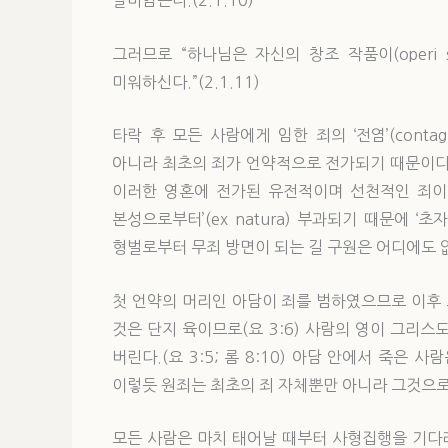
그러므로 “하나님은 자신의 창조 작품이(operi suo
미워하신다.”(2.1.11)
타락 후 모든 사람에게 임한 죄의 ‘전염’(contag
아니라 최초의 죄가 언약적으로 전가되기 때문이다
이러한 영혼에 전가된 유전적이며 선천적인 죄이다
본성으로부터’(ex natura) 부과되기 때문에 ‘초자연적
형벌로부터 무죄 방면이 되는 길 구원은 어디에도 없다
첫 언약의 머리인 아담이 죄를 범하였으므로 이후 모
것은 단지 육이므로(요 3:6) 사람의 영이 그리
버린다.(요 3:5; 롬 8:10) 아담 안에서 죽은 
이렇듯 원죄는 최초의 죄 자체뿐만 아니라 그것으로 인
모든 사람은 마치 태어날 때부터 사형집행을 기다