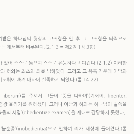
여받은 하나님의 형상의 고귀함을 안 후 그 고귀함을 타락으로
데서부터 비롯된다.(2.1.3 = 제2권 1장 3항)
or)가 있어 스스로 옳으며 스스로 유능하다고 여긴다.(2.1.2) 이러한
과 하와는 최초의 죄를 범하였다. 그리고 그 유혹 가운데 아담과
도취에 빠져 매사에 실족하게 되었다.(롬 14:22)
liberum)를 주셔서 그들이 ‘뜻을 다하여’(기꺼이, libenter,
님께 영광 올리기를 원하셨다. 그러나 아담과 하와는 하나님의 말씀을
 시험’(obedientiae examen)을 제대로 감당하지 못했다.
‘불순종’(inobedientia)으로 인하여 죄가 세상에 들어왔다.(롬