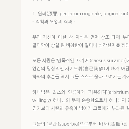
1. 원죄(原罪, peccatum originale, original sin)
– 죄책과 오염의 죄과 –
우리 자신에 대한 참 지식은 먼저 창조 때에 부
말미암아 상실 된 비참함이 얼마나 심각한지를 깨닫는 
모든 사람은 ‘맹목적인 자기애’(caesus sui am
인간의 망상적인 자기도취(自己陶醉)에 빠져 아담
하와의 후손들 역시 그들 스스로 옳다고 여기는 자기
하나님은 최초의 인류에게 ‘자유의지’(arbitrium 
willingly) 하나님의 뜻에 순종함으로서 하나
믿기보다 사탄의 유혹에 넘어가 그들에게 부과된 ‘복종의
그들의 ‘교만’(superbia)으로부터 배태(胚胎)된 