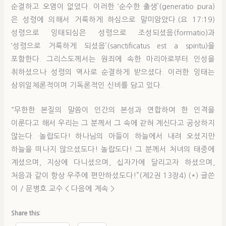
순결하고 오염이 없었다. 이러한 ‘순수한 출생’(generatio pura)
은 성령에 의해서 거룩하게 하심으로 말미암았다.(요 17:19)
성령으로 잉태되심은 성령으로 조성되셨음(formatio)과
‘성령으로 거룩하게 되셨음’(sanctificatus est a spiritu)을
포함한다. 그리스도께서는 원죄에 속한 마리아로부터 인성을
취하셨으나 성령의 역사로 순결하게 받으셨다. 이러한 잉태는
삼위일체론적이며 기독론적인 신비를 담고 있다.
“무한한 본질의 말씀이 인간의 본성과 연합하여 한 인격을
이룬다고 해서 우리는 그 분께서 그 속에 갇혀 계신다고 공상하지
않는다. 놀랍도다! 하나님의 아들이 하늘에서 내려 오셨지만
하늘을 떠나지 않으셨도다! 놀랍도다! 그 분께서 처녀의 태중에
계셨으며, 지상에 다니셨으며, 십자가에 달리고자 하셨으며,
처음과 같이 항상 우주에 편만하셨도다!”(제2권 13장4) (*) 글쓴
이 / 문병호 교수 < 다음에 계속 >
Share this: