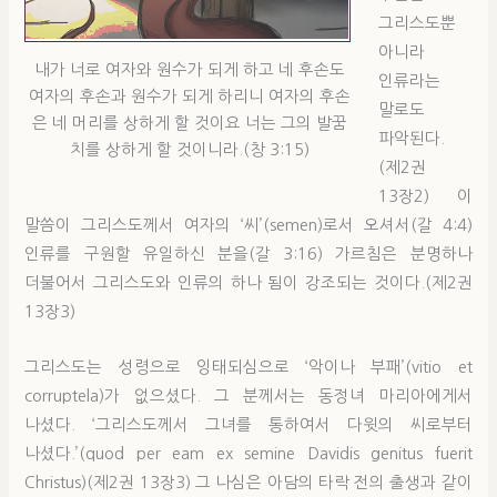
그리스도뿐
아니라
내가 너로 여자와 원수가 되게 하고 네 후손도
인류라는
여자의 후손과 원수가 되게 하리니 여자의 후손
말로도
은 네 머리를 상하게 할 것이요 너는 그의 발꿈
파악된다.
치를 상하게 할 것이니라.(창 3:15)
(제2권
13장2) 이
말씀이 그리스도께서 여자의 ‘씨’(semen)로서 오셔서(갈 4:4)
인류를 구원할 유일하신 분을(갈 3:16) 가르침은 분명하나
더불어서 그리스도와 인류의 하나 됨이 강조되는 것이다.(제2권
13장3)
그리스도는 성령으로 잉태되심으로 ‘악이나 부패’(vitio et
corruptela)가 없으셨다. 그 분께서는 동정녀 마리아에게서
나셨다. ‘그리스도께서 그녀를 통하여서 다윗의 씨로부터
나셨다.’(quod per eam ex semine Davidis genitus fuerit
Christus)(제2권 13장3) 그 나심은 아담의 타락 전의 출생과 같이