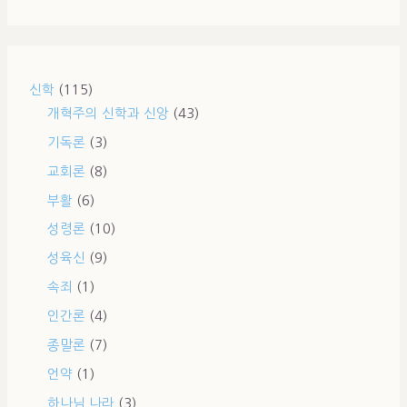
신학
(115)
개혁주의 신학과 신앙
(43)
기독론
(3)
교회론
(8)
부활
(6)
성령론
(10)
성육신
(9)
속죄
(1)
인간론
(4)
종말론
(7)
언약
(1)
하나님 나라
(3)