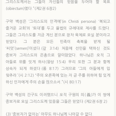
그리스도께서는 그들이 자신들의 믿음을 두어야 할 목표
(obiectum)였다.”(제2권 6장2)
구약 백성은 ‘그리스도의 인격에’(in Christi persona) ‘복되고
즐거운 교회’의 ‘토대’를 두고 율법의 규례대로 제사를 드렸다.
그들은 그리스도를 지금 계신 분으로 장차 육체로 오실 분이라고
믿었다. 그 분은 모든 민족이 축복을 받게 될
‘씨앗’(semen)’이셨다.(갈 3:14) 처음에 선민을 택하신 것도
중보자 그리스도의 은총으로 말미암았다. 하나님은 오직 그
아들로 위를 잇게 하사(왕상 15:4) 우리 또한 그 분과 함께
상속자 되게 하셨다.(롬 8:17) 그러므로 ‘그의 아들에게 입
맞추라.’(시 2:12) “주의 오른쪽에 있는 자 곧 주를 위하여 힘 있게
하신 인자에게 주의 손을 얹으소서.”(시 80:17)
구약 백성의 간구도 이러했으니 오직 구원의 의(義)가 이 땅에
중보자로 오실 그리스도께 있음을 그들은 믿었다.(제2권 6장 2)
(3) ‘중보자가 없이는’ 아무도 하나님께 나아갈 수 없다.