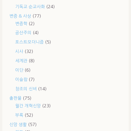
기독교 순교사화
(24)
변증 & 사상
(77)
변증학
(2)
공산주의
(4)
포스트모더니즘
(5)
시사
(32)
세계관
(8)
이단
(6)
이슬람
(7)
창조의 신비
(14)
출판물
(75)
월간 개혁신앙
(23)
부록
(52)
신앙 생활
(57)