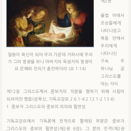
제2권
율법 아래서
조상들에게
나타나셨고
복음 안에서
우리에게
나타나신
말씀이 육신이 되어 우리 가운데 거하시매 우리
구속 주
가 그의 영광을 보니 아버지의 독생자의 영광이
하나님 곧
요 은혜와 진리가 충만하더라.(요 1:14)
그리스도를
아는 지식
제12장 그리스도께서 중보자의 직분을 행하기 위해 사람이
되셔야만 했음(성육신, 기독교강요 2.6.1-4;2.12.1-2.13.4)
1. 중보자 그리스도의 중보의 의의와 필연성
기독교강요에서 기독론에 전적으로 할애된 부분은 중보자
그리스도의 중보의 필연성(제2권 6장), 그 분의 인격(제2권