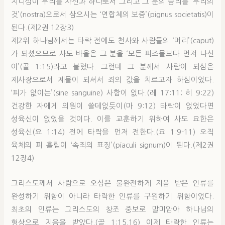
지니심이 우리를 자신과 하나로서 그리고 그 분의 승리를 ‘우리의
것’(nostra)으로서 삼으시는 ‘연합체의 보증’(pignus societatis)이
된다.(제2권 12장3)
제2위 하나님께서는 타락 전에도 천사와 사람들의 ‘머리’(caput)
가 되셨으므로 사도 바울은 그 분을 ‘모든 피조물보다 먼저 나신
이’(골 1:15)라고 불렀다. 그런데 그 분께서 사람이 되심은
제사장으로서 제물이 되셔서 죄의 값을 치르고자 하심이었다.
‘피가 없이는’(sine sanguine) 사함이 없다.(레 17:11; 히 9:22)
건강한 자에게 의원이 쓸데없듯이(마 9:12) 타락이 없었다면
성육신이 없었을 것이다. 이를 교훈하기 위하여 사도 요한은
성육신(요 1:14) 전에 타락을 먼저 전한다.(요 1:9-11) 오직
육체의 피 흘림이 ‘속죄의 표징’(piaculi signum)이 된다.(제2권
12장4)
그리스도께서 사람으로 오심은 불완전하게 지음 받은 인류를
완성하기 위함이 아니라 타락한 인류를 구원하기 위함이었다.
최초의 인류는 그리스도의 창조 중보로 말미암아 하나님의
형상으로 지음을 받았다.(골 1:15,16) 이제 타락한 인류는