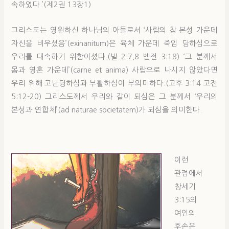
속하였다.’(제2권 13장1)
그리스도는 영원하신 하나님의 아들로서 ‘사람의 참 본성 가운데
자신을 비우셨음’(exinanitum)은 육체 가운데 죽임 당하심으로
우리를 대속하기 위함이셨다.(빌 2:7,8 벧전 3:18) ‘그 분께서
몸과 영혼 가운데’(carne et anima) 사람으로 나시지 않았다면
우리 위해 고난당하심과 부활하심이 무의미하다.(고후 3:14 고전
5:12-20) 그리스도께서 우리와 같이 되심은 그 분께서 ‘우리의
본성과 연합체’(ad naturae societatem)가 되심을 의미한다.
이런
관점에서
창세기
3:15의
여인의
후손은