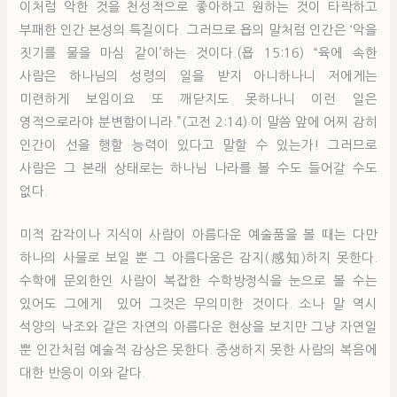
이처럼 악한 것을 천성적으로 좋아하고 원하는 것이 타락하고
부패한 인간 본성의 특질이다. 그러므로 욥의 말처럼 인간은 ‘악을
짓기를 물을 마심 같이’하는 것이다.(욥 15:16) “육에 속한
사람은 하나님의 성령의 일을 받지 아니하나니 저에게는
미련하게 보임이요 또 깨닫지도 못하나니 이런 일은
영적으로라야 분변함이니라.”(고전 2:14) 이 말씀 앞에 어찌 감히
인간이 선을 행할 능력이 있다고 말할 수 있는가! 그러므로
사람은 그 본래 상태로는 하나님 나라를 볼 수도 들어갈 수도
없다.
미적 감각이나 지식이 사람이 아름다운 예술품을 볼 때는 다만
하나의 사물로 보일 뿐 그 아름다움은 감지(感知)하지 못한다.
수학에 문외한인 사람이 복잡한 수학방정식을 눈으로 볼 수는
있어도 그에게 있어 그것은 무의미한 것이다. 소나 말 역시
석양의 낙조와 같은 자연의 아름다운 현상을 보지만 그냥 자연일
뿐 인간처럼 예술적 감상은 못한다. 중생하지 못한 사람의 복음에
대한 반응이 이와 같다.