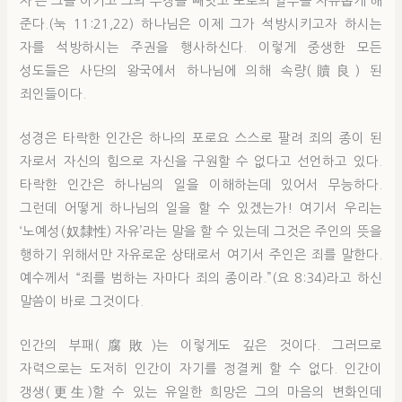
자’는 그를 이기고 그의 무장을 빼앗고 포로의 일부를 자유롭게 해
준다.(눅 11:21,22) 하나님은 이제 그가 석방시키고자 하시는
자를 석방하시는 주권을 행사하신다. 이렇게 중생한 모든
성도들은 사단의 왕국에서 하나님에 의해 속량(贖良) 된
죄인들이다.
성경은 타락한 인간은 하나의 포로요 스스로 팔려 죄의 종이 된
자로서 자신의 힘으로 자신을 구원할 수 없다고 선언하고 있다.
타락한 인간은 하나님의 일을 이해하는데 있어서 무능하다.
그런데 어떻게 하나님의 일을 할 수 있겠는가! 여기서 우리는
‘노예성(奴隸性) 자유’라는 말을 할 수 있는데 그것은 주인의 뜻을
행하기 위해서만 자유로운 상태로서 여기서 주인은 죄를 말한다.
예수께서 “죄를 범하는 자마다 죄의 종이라.”(요 8:34)라고 하신
말씀이 바로 그것이다.
인간의 부패(腐敗)는 이렇게도 깊은 것이다. 그러므로
자력으로는 도저히 인간이 자기를 정결케 할 수 없다. 인간이
갱생(更生)할 수 있는 유일한 희망은 그의 마음의 변화인데