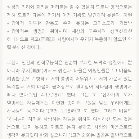
성경의 진리와 교리를 머리로는 알 수 있을지 모르나 영적으로는
전혀 모르기 때문에 거기서 어떤 기쁨도 발견하지 못한다. 이런
사람에게 아무런 감동도 주지 못하는 그리스도가 거듭난
사람에게는 생명의 왕이시며 세상의 구주시며 성육신하신
하나님으로 지고(至高)의 사랑이시며 우리가 복종하지 않으면 안
될 분이신 것이다.
그런데 인간의 전적무능력은 단순히 부패한 도덕적 성질에서 뿐
아니라 무지(無知)에서도 생긴다. 바울은 이방인들은 “그 마음의
허망한 것으로 행하고 저희 총명이 어두워지고 저희 가운데 있는
무지함과 저희 마음이 굳어짐으로 말미암아 하나님의 생명에서
떠나 있다.”(엡 4:17,18)고 했다. 그는 또 “십자가의 도가
멸망하는 자들에게는 미련한 것이요 구원을 얻는 우리에게는
하나님의 능력이다.”(고전 1:18)라고 도 했다. 그리고 바울의
“하나님이 자기를 사랑하는 자들을 위하여 예비하신 모든 것은
눈으로 보지 못하고 귀로도 듣지 못하고 사람의 마음으로도
생각지 못하였다 함과 같으니라.”(고전 2:9)는 말씀은 일반적으로