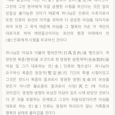
“새로 출생하는 자는 미(未) 발육의 영아(嬰兒)로 태어난다.
그런데 그런 영아에게 직접 공평한 시험을 하신다는 것은 일의
성질상 불가능한 것이기 때문에 하나님은 인류의 수호자로서
또한 인류의 최선의 이익을 위하여 다 장성한 아담을 대리자로
하여 또한 그 목적 때문에 아담을 그 혈육의 자손 각 개인의
대표자로 하여 에덴동산이라는 최선의 환경 아래에서 전
(全) 인류에게 시험을 부과하신 것이다.
하나님은 아담과 더불어 행위언약(行爲言約)을 맺으셨다. 즉
완전한 복종(행위)을 조건으로 한 영원한 생명계약(生命契約)을
아담 및 그가 대표하는 전(全) 인류와 맺으셨다. 하나님이
요구하신 복종은 잠정적(暫定的)인 기간의 특별 시험이었고
그것은 반드시 복종의 결과로서 영원한 생명(生命)의 보상을
받든지 아니면 불순종의 결과로서 사망(死亡)에 이르는
것이었다. 영원한 생명의 보상은 아담이 창조 시에 받았던 것보다
더 큰 것을 포함하는 은혜였고 그것이 허용되었더라면 아담을
대표로 하는 전(全) 인류는 영원히 파괴되지 않는 거룩함과
행복의 상태로 올라갔을 것이다.