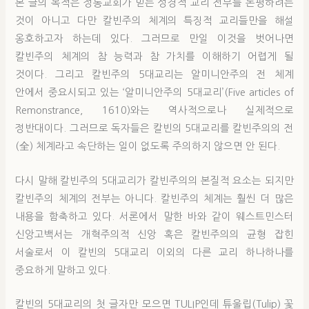
본 글의 목적은 정통교회가 믿는 성경적 교리 전부를 논평하려는
것이 아니고 다만 칼빈주의 체계의 특징적 교리들만을 해설
옹호하고자 하는데 있다. 그러므로 만일 이것을 벗어나면
칼빈주의 체계의 참 능력과 참 가치를 이해하기 어렵게 될
것이다. 그리고 칼빈주의 5대교리는 알미니안주의 전 체계
안에서 중요시되고 있는 ‘알미니안주의 5대교리’(Five articles of
Remonstrance, 1610)와는 역사적으로나 실제적으로
정반대이다. 그러므로 독자들은 칼빈의 5대교리를 칼빈주의의 전
(全) 체계라고 속단하는 일이 없도록 주의하지 않으면 안 된다.
다시 말해 칼빈주의 5대교리가 칼빈주의의 본질적 요소는 되지만
칼빈주의 체계의 전부는 아니다. 칼빈주의 체계는 훨씬 더 많은
내용을 함축하고 있다. 서론에서 말한 바와 같이 웨스트민스터
신앙고백서는 개혁주의적 신앙 혹은 칼빈주의의 균형 잡힌
서술로서 이 칼빈의 5대교리 이외의 다른 교리 하나하나를
중요하게 말하고 있다.
칼빈의 5대교리의 첫 글자만 모으면 TULIP인데 튜울립(Tulip) 꽃