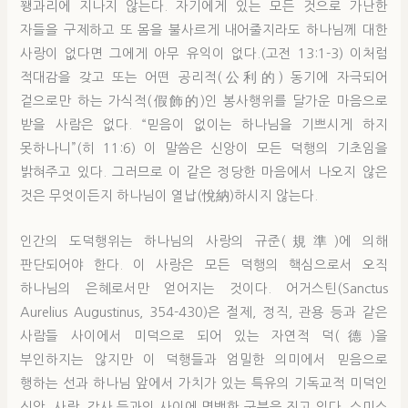
꽹과리에 지나지 않는다. 자기에게 있는 모든 것으로 가난한
자들을 구제하고 또 몸을 불사르게 내어줄지라도 하나님께 대한
사랑이 없다면 그에게 아무 유익이 없다.(고전 13:1-3) 이처럼
적대감을 갖고 또는 어떤 공리적(公利的) 동기에 자극되어
겉으로만 하는 가식적(假飾的)인 봉사행위를 달가운 마음으로
받을 사람은 없다. “믿음이 없이는 하나님을 기쁘시게 하지
못하나니”(히 11:6) 이 말씀은 신앙이 모든 덕행의 기초임을
밝혀주고 있다. 그러므로 이 같은 정당한 마음에서 나오지 않은
것은 무엇이든지 하나님이 열납(悅納)하시지 않는다.
인간의 도덕행위는 하나님의 사랑의 규준(規準)에 의해
판단되어야 한다. 이 사랑은 모든 덕행의 핵심으로서 오직
하나님의 은혜로서만 얻어지는 것이다. 어거스틴(Sanctus
Aurelius Augustinus, 354-430)은 절제, 정직, 관용 등과 같은
사람들 사이에서 미덕으로 되어 있는 자연적 덕(德)을
부인하지는 않지만 이 덕행들과 엄밀한 의미에서 믿음으로
행하는 선과 하나님 앞에서 가치가 있는 특유의 기독교적 미덕인
신앙, 사랑, 감사 등과의 사이에 명백한 구분을 짓고 있다. 스미스