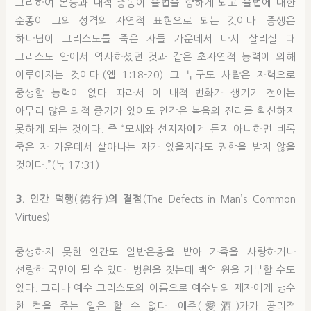
그리하여 본능과 내적 충동이 율법을 향하게 되고 율법에 대한
순종이 그의 성격의 자연적 표현으로 되는 것이다. 중생은
하나님이 그리스도를 죽은 자들 가운데서 다시 살리실 때
그리스도 안에서 역사하셨던 것과 같은 초자연적 능력에 의해
이루어지는 것이다.(엡 1:18-20) 그 누구도 사람은 자력으로
중생할 능력이 없다. 따라서 이 내적 변화가 생기기 전에는
아무리 많은 외적 증거가 있어도 인간은 복음의 진리를 확신하지
못하게 되는 것이다. 즉 “모세와 선지자에게 듣지 아니하면 비록
죽은 자 가운데서 살아나는 자가 있을지라도 권함을 받지 않을
것이다.”(눅 17:31)
3. 인간 덕행
(德行)
의 결점
(The Defects in Man’s Common
Virtues)
중생하지 못한 인간도 일반은총을 받아 가족을 사랑하거나
선량한 국민이 될 수 있다. 병원을 짓는데 백억 원을 기부할 수도
있다. 그러나 예수 그리스도의 이름으로 예수님의 제자에게 냉수
한 컵을 주는 일은 할 수 없다. 애주(愛酒)가가 공리적