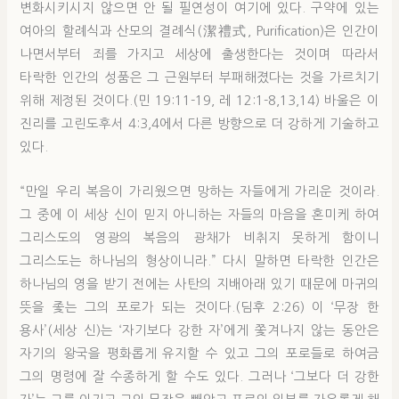
변화시키시지 않으면 안 될 필연성이 여기에 있다. 구약에 있는
여아의 할례식과 산모의 결례식(潔禮式, Purification)은 인간이
나면서부터 죄를 가지고 세상에 출생한다는 것이며 따라서
타락한 인간의 성품은 그 근원부터 부패해졌다는 것을 가르치기
위해 제정된 것이다.(민 19:11-19, 레 12:1-8,13,14) 바울은 이
진리를 고린도후서 4:3,4에서 다른 방향으로 더 강하게 기술하고
있다.
“만일 우리 복음이 가리웠으면 망하는 자들에게 가리운 것이라.
그 중에 이 세상 신이 믿지 아니하는 자들의 마음을 혼미케 하여
그리스도의 영광의 복음의 광채가 비취지 못하게 함이니
그리스도는 하나님의 형상이니라.” 다시 말하면 타락한 인간은
하나님의 영을 받기 전에는 사탄의 지배아래 있기 때문에 마귀의
뜻을 좇는 그의 포로가 되는 것이다.(딤후 2:26) 이 ‘무장 한
용사’(세상 신)는 ‘자기보다 강한 자’에게 쫓겨나지 않는 동안은
자기의 왕국을 평화롭게 유지할 수 있고 그의 포로들로 하여금
그의 명령에 잘 수종하게 할 수도 있다. 그러나 ‘그보다 더 강한