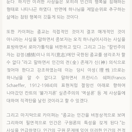
둔다. 하지만 이러한 사상들은 오히려 인간의 행복을 침해하는
형태로 나타나곤 하였다. 반면에 하나님을 제일순위로 추구하는
삶에는 참된 행복이 깃들게 되는 것이다.
또한 카이퍼는 종교는 직접적인 것이지 결코 매개적인 것이
아니라는 사실을 말하면서 중보자는 오직 하나님이시라는 사실을
표방하면서 로마가톨릭을 비판하고 있다. 그리고 그는 “칼빈주의
자는 감정(感情)이나 의지(意志)에만 국한된 종교를 생각조차 할
수 없다.”라고 말하면서 인간의 전(全) 존재가 신(神) 의식으로
젖어야 한다고 강조하였는데 이는 당시 이성(理性)으로는
하나님을 알 수 없다고 말하면서 프란시스 쉐퍼(Francis
Schaeffer, 1912-1984)의 표현처럼 절망선 아래로 향하여
나아갔던 칸트의 ‘불가지론’ 실존주의의 ‘역설론’ 등 제 사상들에
대하여 직격탄을 날린 것이라고 할 수 있겠다.
그리고 마지막으로 카이퍼는 “종교는 인간을 비정상적으로 보며
그리하여 필연적으로 인간은 구원론의 특성을 갖게 된다.”는
사실을 언급하였다. 인간의 구원 문제에 있어 이러한 인간의 전적