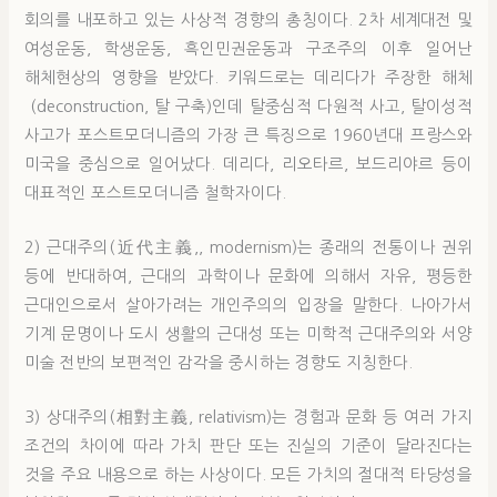
회의를 내포하고 있는 사상적 경향의 총칭이다. 2차 세계대전 및
여성운동, 학생운동, 흑인민권운동과 구조주의 이후 일어난
해체현상의 영향을 받았다. 키워드로는 데리다가 주장한 해체
(deconstruction, 탈 구축)인데 탈중심적 다원적 사고, 탈이성적
사고가 포스트모더니즘의 가장 큰 특징으로 1960년대 프랑스와
미국을 중심으로 일어났다. 데리다, 리오타르, 보드리야르 등이
대표적인 포스트모더니즘 철학자이다.
2) 근대주의(近代主義,, modernism)는 종래의 전통이나 권위
등에 반대하여, 근대의 과학이나 문화에 의해서 자유, 평등한
근대인으로서 살아가려는 개인주의의 입장을 말한다. 나아가서
기계 문명이나 도시 생활의 근대성 또는 미학적 근대주의와 서양
미술 전반의 보편적인 감각을 중시하는 경향도 지칭한다.
3) 상대주의(相對主義, relativism)는 경험과 문화 등 여러 가지
조건의 차이에 따라 가치 판단 또는 진실의 기준이 달라진다는
것을 주요 내용으로 하는 사상이다. 모든 가치의 절대적 타당성을