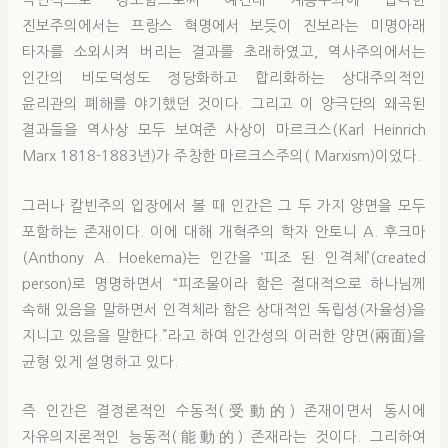
극단적으로 강조함으로써 예컨대 계몽주의에 입각한
진보주의에서는 프랑스 혁명에서 보듯이 진보라는 미명아래
타자를 소외시켜 버리는 결과를 초래하였고, 역사주의에서는
인간의 비도덕성도 정당화하고 합리화하는 상대주의적인
윤리관의 폐해를 야기했던 것이다. 그리고 이 양극단의 왜곡된
결과들을 역사상 모두 보여준 사상이 마르크스(Karl Heinrich
Marx 1818-1883년)가 주창한 마르크스주의( Marxism)이었다.
그러나 칼빈주의 입장에서 볼 때 인간은 그 두 가지 양면을 모두
포함하는 존재이다. 이에 대해 개혁주의 학자 안토니 A. 후크마
(Anthony A. Hoekema)는 인간을 ‘피조 된 인격체’(created
person)로 명명하면서 “피조물이라 함은 절대적으로 하나님께
속해 있음을 말하면서 인격체라 함은 상대적인 독립성(자율성)을
지니고 있음을 말한다.”라고 하여 인간성의 이러한 양면(兩面)을
균형 있게 설명하고 있다.
즉 인간은 결정론적인 수동적(受動的) 존재이면서 동시에
자유의지론적인 능동적(能動的) 존재라는 것이다. 그리하여