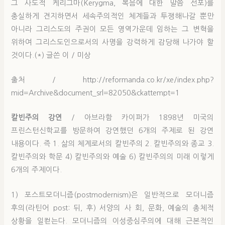
그 사도적 케리그마(Kerygma, 복음에 대한 말씀 선포)를
충실하게 견지하면서 세속주의적인 체계들과 투쟁해나갈 뿐만
아니라 그리스도의 주권이 모든 영역가운데 임하는 그 변혁을
위하여 그리스도인으로서의 사명을 강력하게 감당해 나가야 할
것이다.(*) 글쓴 이 / 미상
출처 / http://reformanda.co.kr/xe/index.php?
mid=Archive&document_srl=82050&ckattempt=1
칼빈주의 강연
/ 아브라함 카이퍼가 1898년 미국의
프린스턴신학교를 방문하여 강연했던 6개의 주제로 된 강연
내용이다. 즉 1. 삶의 체계로서의 칼빈주의 2. 칼빈주의와 종교 3.
칼빈주의와 학문 4) 칼빈주의와 예술 6) 칼빈주의의 미래 이렇게
6개의 주제이다.
1) 포스트모더니즘(postmodernism)은 일반적으로 모더니즘
후의(라틴어 post: 뒤, 후) 서양의 사 회, 문화, 예술의 총체적
상황을 일컫는다. 모더니즘의 이성중심주의에 대해 근본적인