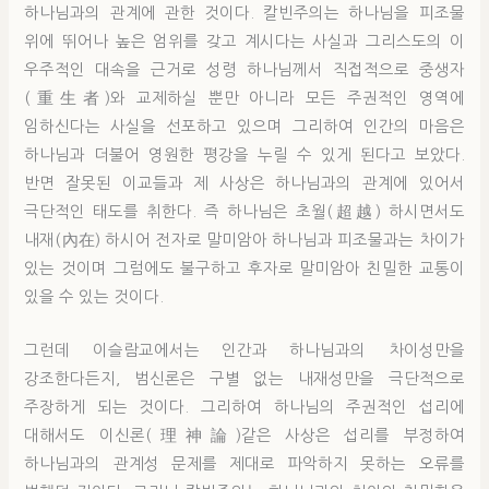
하나님과의 관계에 관한 것이다. 칼빈주의는 하나님을 피조물
위에 뛰어나 높은 엄위를 갖고 계시다는 사실과 그리스도의 이
우주적인 대속을 근거로 성령 하나님께서 직접적으로 중생자
(重生者)와 교제하실 뿐만 아니라 모든 주권적인 영역에
임하신다는 사실을 선포하고 있으며 그리하여 인간의 마음은
하나님과 더불어 영원한 평강을 누릴 수 있게 된다고 보았다.
반면 잘못된 이교들과 제 사상은 하나님과의 관계에 있어서
극단적인 태도를 취한다. 즉 하나님은 초월(超越) 하시면서도
내재(內在) 하시어 전자로 말미암아 하나님과 피조물과는 차이가
있는 것이며 그럼에도 불구하고 후자로 말미암아 친밀한 교통이
있을 수 있는 것이다.
그런데 이슬람교에서는 인간과 하나님과의 차이성만을
강조한다든지, 범신론은 구별 없는 내재성만을 극단적으로
주장하게 되는 것이다. 그리하여 하나님의 주권적인 섭리에
대해서도 이신론(理神論)같은 사상은 섭리를 부정하여
하나님과의 관계성 문제를 제대로 파악하지 못하는 오류를