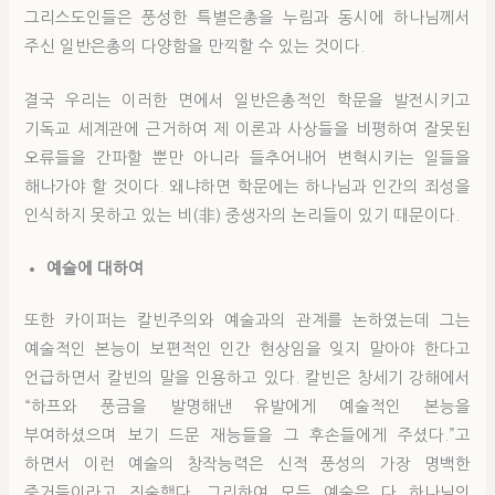
그리스도인들은 풍성한 특별은총을 누림과 동시에 하나님께서
주신 일반은총의 다양함을 만끽할 수 있는 것이다.
결국 우리는 이러한 면에서 일반은총적인 학문을 발전시키고
기독교 세계관에 근거하여 제 이론과 사상들을 비평하여 잘못된
오류들을 간파할 뿐만 아니라 들추어내어 변혁시키는 일들을
해나가야 할 것이다. 왜냐하면 학문에는 하나님과 인간의 죄성을
인식하지 못하고 있는 비(非) 중생자의 논리들이 있기 때문이다.
예술에 대하여
또한 카이퍼는 칼빈주의와 예술과의 관계를 논하였는데 그는
예술적인 본능이 보편적인 인간 현상임을 잊지 말아야 한다고
언급하면서 칼빈의 말을 인용하고 있다. 칼빈은 창세기 강해에서
“하프와 풍금을 발명해낸 유발에게 예술적인 본능을
부여하셨으며 보기 드문 재능들을 그 후손들에게 주셨다.”고
하면서 이런 예술의 창작능력은 신적 풍성의 가장 명백한
증거들이라고 진술했다. 그리하여 모든 예술은 다 하나님의