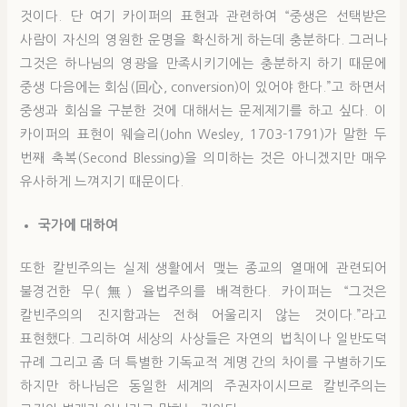
것이다. 단 여기 카이퍼의 표현과 관련하여 “중생은 선택받은
사람이 자신의 영원한 운명을 확신하게 하는데 충분하다. 그러나
그것은 하나님의 영광을 만족시키기에는 충분하지 하기 때문에
중생 다음에는 회심(回心, conversion)이 있어야 한다.”고 하면서
중생과 회심을 구분한 것에 대해서는 문제제기를 하고 싶다. 이
카이퍼의 표현이 웨슬리(John Wesley, 1703-1791)가 말한 두
번째 축복(Second Blessing)을 의미하는 것은 아니겠지만 매우
유사하게 느껴지기 때문이다.
국가에 대하여
또한 칼빈주의는 실제 생활에서 맺는 종교의 열매에 관련되어
불경건한 무(無) 율법주의를 배격한다. 카이퍼는 “그것은
칼빈주의의 진지함과는 전혀 어울리지 않는 것이다.”라고
표현했다. 그리하여 세상의 사상들은 자연의 법칙이나 일반도덕
규례 그리고 좀 더 특별한 기독교적 계명 간의 차이를 구별하기도
하지만 하나님은 동일한 세계의 주권자이시므로 칼빈주의는