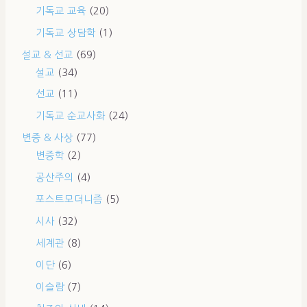
기독교 교육
(20)
기독교 상담학
(1)
설교 & 선교
(69)
설교
(34)
선교
(11)
기독교 순교사화
(24)
변증 & 사상
(77)
변증학
(2)
공산주의
(4)
포스트모더니즘
(5)
시사
(32)
세계관
(8)
이단
(6)
이슬람
(7)