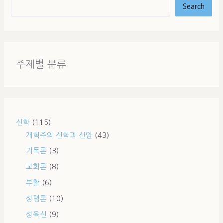
Search
주제별 분류
신학
(115)
개혁주의 신학과 신앙
(43)
기독론
(3)
교회론
(8)
부활
(6)
성령론
(10)
성육신
(9)