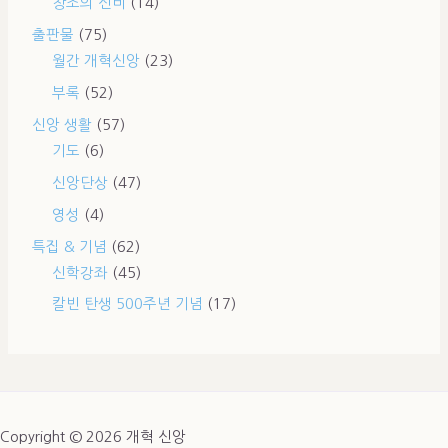
창조의 신비
(14)
출판물
(75)
월간 개혁신앙
(23)
부록
(52)
신앙 생활
(57)
기도
(6)
신앙단상
(47)
영성
(4)
특집 & 기념
(62)
신학강좌
(45)
칼빈 탄생 500주년 기념
(17)
Copyright © 2026 개혁 신앙