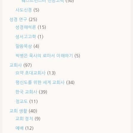
웨스트민스터 신앙고백
(50)
사도신경
(5)
성경 연구
(25)
성경해석론
(15)
성서고고학
(1)
말씀묵상
(4)
박병은 목사의 로마서 이해하기
(5)
교회사
(97)
요약 초대교회사
(13)
평신도를 위한 세계 교회사
(34)
한국 교회사
(39)
청교도
(11)
교회 생활
(40)
교회 정치
(9)
예배
(12)