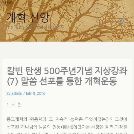
Skip
to
개혁 신앙
content
The Truth and Gospel Mission
칼빈 탄생 500주년기념 지상강좌
(7) 말씀 선포를 통한 개혁운동
By
admin
/
July 8, 2016
1. 서 론
종교개혁의 원동력과 그 지속적 능력은 무엇이었는가? 그것이
선포된 하나님의 말씀의 권능(權能)이었다는 주장은 결코 과장된