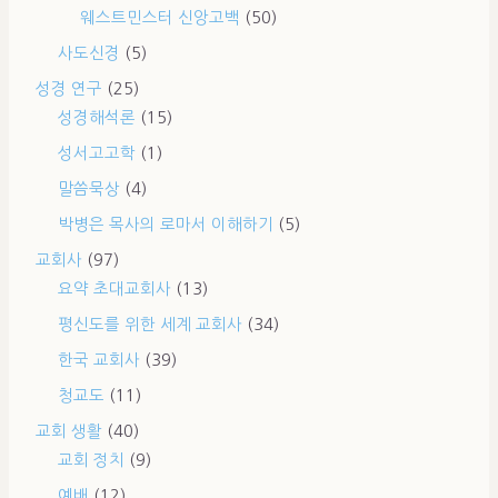
웨스트민스터 신앙고백
(50)
사도신경
(5)
성경 연구
(25)
성경해석론
(15)
성서고고학
(1)
말씀묵상
(4)
박병은 목사의 로마서 이해하기
(5)
교회사
(97)
요약 초대교회사
(13)
평신도를 위한 세계 교회사
(34)
한국 교회사
(39)
청교도
(11)
교회 생활
(40)
교회 정치
(9)
예배
(12)