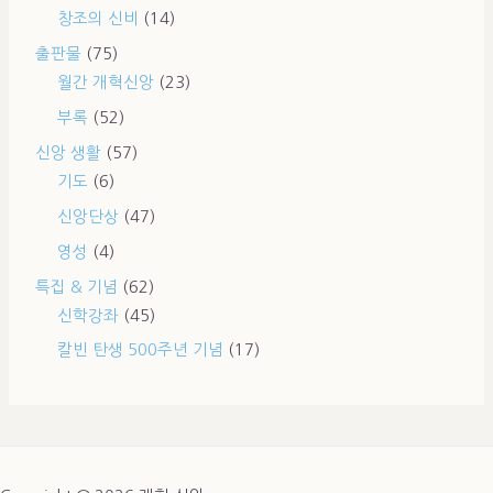
창조의 신비
(14)
출판물
(75)
월간 개혁신앙
(23)
부록
(52)
신앙 생활
(57)
기도
(6)
신앙단상
(47)
영성
(4)
특집 & 기념
(62)
신학강좌
(45)
칼빈 탄생 500주년 기념
(17)