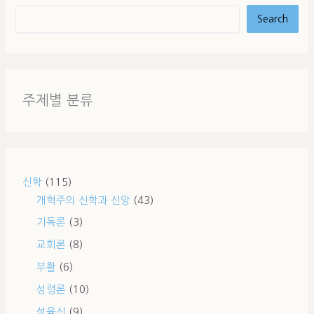
Search
주제별 분류
신학
(115)
개혁주의 신학과 신앙
(43)
기독론
(3)
교회론
(8)
부활
(6)
성령론
(10)
성육신
(9)