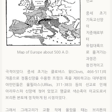
선교
중세 초기
기독교신앙
이
지중해로부
터
유럽대륙으
로 옮겨가는
Map of Europe about 500 A.D.
과정은
점진적이고
극적이었다. 중세 초기는 클로비스 왕(Clovis, 466-511)의
개종으로 정통신앙을 수용한 프랑크 족을 제외하고는 대부분의
야만인들은 울필라스(Ulfilas, 311-383) 등의 선교로 인해
아리우스파 신앙에 젖어 있었고 앵글로 색슨족이 이교도로서
브리튼 본토에 정착하게 된 시점이었다.
그래서 그레고리가 교황 직에 올랐을 때는 브리튼의