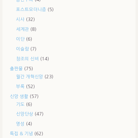
포스트모더니즘
(5)
시사
(32)
세계관
(8)
이단
(6)
이슬람
(7)
창조의 신비
(14)
출판물
(75)
월간 개혁신앙
(23)
부록
(52)
신앙 생활
(57)
기도
(6)
신앙단상
(47)
영성
(4)
특집 & 기념
(62)