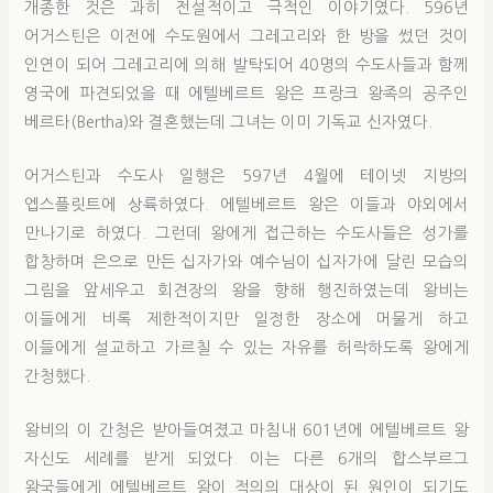
개종한 것은 과히 전설적이고 극적인 이야기였다. 596년
어거스틴은 이전에 수도원에서 그레고리와 한 방을 썼던 것이
인연이 되어 그레고리에 의해 발탁되어 40명의 수도사들과 함께
영국에 파견되었을 때 에텔베르트 왕은 프랑크 왕족의 공주인
베르타(Bertha)와 결혼했는데 그녀는 이미 기독교 신자였다.
어거스틴과 수도사 일행은 597년 4월에 테이넷 지방의
엡스플릿트에 상륙하였다. 에텔베르트 왕은 이들과 야외에서
만나기로 하였다. 그런데 왕에게 접근하는 수도사들은 성가를
합창하며 은으로 만든 십자가와 예수님이 십자가에 달린 모습의
그림을 앞세우고 회견장의 왕을 향해 행진하였는데 왕비는
이들에게 비록 제한적이지만 일정한 장소에 머물게 하고
이들에게 설교하고 가르칠 수 있는 자유를 허락하도록 왕에게
간청했다.
왕비의 이 간청은 받아들여졌고 마침내 601년에 에텔베르트 왕
자신도 세례를 받게 되었다. 이는 다른 6개의 합스부르그
왕국들에게 에텔베르트 왕이 적의의 대상이 된 원인이 되기도