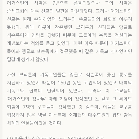
어거스틴의 사역은 7년으로 종결되었으나 그의 사역은
중세교회에 대륙 선교의 발판을 마련하였다. 그러나 어거스틴의
선교는 원래 존재하였던 브리튼의 주교들과의 화합을 이루지
못했다. 원래 이곳에 잔존했던 브리튼의 신자들은 앵글로
색슨족에게 침략을 당했기 때문에 그들에게 복음을 전한다는
개념보다는 적의를 품고 있었다. 이런 이유 때문에 어거스틴이
들어와 앵글로 색슨족에게 접근했을 때 같은 기독교 신자였지만
달갑게 생각지 않았다.
사실 브리튼의 기독교인들은 앵글로 색슨족이 중간 통로를
차단하고 있었기 때문에 150년 동안 고립되어 있었고 대륙의
기독교와 접촉이 단절되어 있었다. 그러나 이 주교들이
‘어거스틴의 참나무’ 아래 회담에 참석했던 것 같고 그 뒤에도
회담에 7명의 주교들이 참석했던 것 같으며, 이들은 교구를
형성하지 않은 뱅골 이스트에 소재했던 대수도원의 집단 감독
체제의 인물들이었을 것이다.
(2) 파울리누스(Saint Paulinus, 584?-644)의 선교