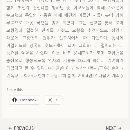
(프리지아)에서 사역했다. 본 강 언덕에서 50명의 수행자들과
함께 초신자 견신례를 행하던 중 이교도들에 의해 753년에
순교했고 독일의 개종은 이제 페핀의 아들인 사를마뉴에 의해
무력으로 개종 국면을 맞게 되었다. 그는 선교를 통해 로마
교황청과 밀접한 관계를 가졌고 교황을 후견인으로 삼았기
때문에 교황청의 권위가 선교지에서 확보되었으며 동시에
아일랜드와 영국의 수도사들이 로마 교회와 더 밀착되는 데
중요한 역할을 하였다. 이는 바로 중세교회가 로마 교황청을
중심으로 형성되도록 역사의 기류를 흐르게 하는데 기여하게
되었다고 볼 수 있다. (*) 글쓴 이 / 심창섭(목사/교수) 출처 /
기독교 교회사(대한예수교장로회 총회, 2004년) < 다음에 계속 >
Share this:
Facebook
X
PREVIOUS
NEXT