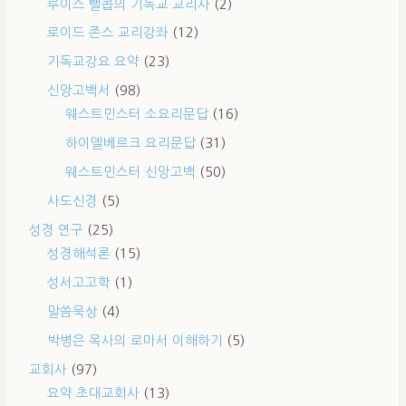
루이스 뻘콥의 기독교 교리사
(2)
로이드 존스 교리강좌
(12)
기독교강요 요약
(23)
신앙고백서
(98)
웨스트민스터 소요리문답
(16)
하이델베르크 요리문답
(31)
웨스트민스터 신앙고백
(50)
사도신경
(5)
성경 연구
(25)
성경해석론
(15)
성서고고학
(1)
말씀묵상
(4)
박병은 목사의 로마서 이해하기
(5)
교회사
(97)
요약 초대교회사
(13)