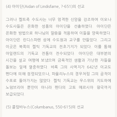
(4) 아이단(Aidan of Lindisfarne, ?-651)의 선교
그러나 켈트족 수도사는 너무 엄격한 신앙을 강조하여 이오나
수도사들은 온화한 성품의 아이단을 선출하였다. 아이단은
온화한 방법으로 하나님의 말씀을 적용하여 이들을 양육하였다.
아이단은 린디스파렌 섬에 수도원과 교구를 만들었다. 그리고
이곳은 북쪽의 켈틱 기독교의 전초기지가 되었다. 이를 통해
아일랜드의 기독교 전통이 전수되었다. 아이단은 대부분의
시간을 설교 여행에 보냈으며 금욕적인 생활과 가난한 자들을
돌보는 일에 열중하였다. 비록 그의 사역지가 642년 이교도
펜다에 의해 점령되었으나, 파울리누스의 경우처럼 그의 공적이
수포로 돌아가지는 않았다. 켈틱 기독교는 우스위의 지도하에
노덤브리아 뿐만이 아니라 펜다의 고토 메르시아 왕국까지
보급되었다.
(5) 콜럼바누스(Columbanus, 550-615)의 선교