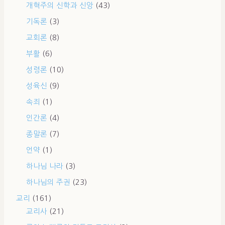
개혁주의 신학과 신앙
(43)
기독론
(3)
교회론
(8)
부활
(6)
성령론
(10)
성육신
(9)
속죄
(1)
인간론
(4)
종말론
(7)
언약
(1)
하나님 나라
(3)
하나님의 주권
(23)
교리
(161)
교리사
(21)