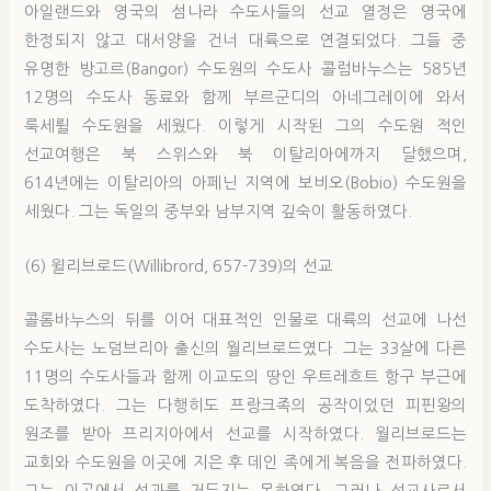
아일랜드와 영국의 섬나라 수도사들의 선교 열정은 영국에
한정되지 않고 대서양을 건너 대륙으로 연결되었다. 그들 중
유명한 방고르(Bangor) 수도원의 수도사 콜럼바누스는 585년
12명의 수도사 동료와 함께 부르군디의 아네그레이에 와서
룩세륄 수도원을 세웠다. 이렇게 시작된 그의 수도원 적인
선교여행은 북 스위스와 북 이탈리아에까지 달했으며,
614년에는 이탈리아의 아페닌 지역에 보비오(Bobio) 수도원을
세웠다. 그는 독일의 중부와 남부지역 깊숙이 활동하였다.
(6) 윌리브로드(Willibrord, 657-739)의 선교
콜롬바누스의 뒤를 이어 대표적인 인물로 대륙의 선교에 나선
수도사는 노덤브리아 출신의 월리브로드였다. 그는 33살에 다른
11명의 수도사들과 함께 이교도의 땅인 우트레흐트 항구 부근에
도착하였다. 그는 다행히도 프랑크족의 공작이었던 피핀왕의
원조를 받아 프리지아에서 선교를 시작하였다. 월리브로드는
교회와 수도원을 이곳에 지은 후 데인 족에게 복음을 전파하였다.