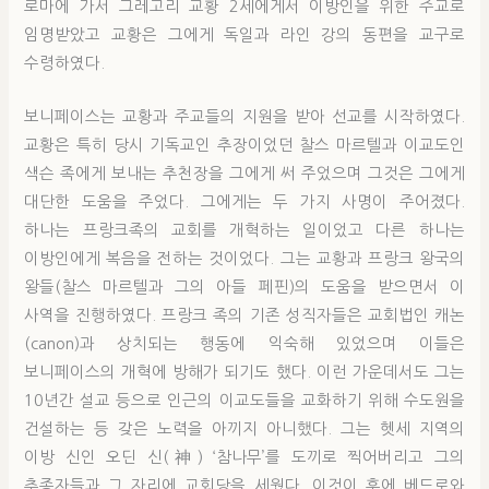
로마에 가서 그레고리 교황 2세에게서 이방인을 위한 주교로
임명받았고 교황은 그에게 독일과 라인 강의 동편을 교구로
수령하였다.
보니페이스는 교황과 주교들의 지원을 받아 선교를 시작하였다.
교황은 특히 당시 기독교인 추장이었던 찰스 마르텔과 이교도인
색슨 족에게 보내는 추천장을 그에게 써 주었으며 그것은 그에게
대단한 도움을 주었다. 그에게는 두 가지 사명이 주어졌다.
하나는 프랑크족의 교회를 개혁하는 일이었고 다른 하나는
이방인에게 복음을 전하는 것이었다. 그는 교황과 프랑크 왕국의
왕들(찰스 마르텔과 그의 아들 페핀)의 도움을 받으면서 이
사역을 진행하였다. 프랑크 족의 기존 성직자들은 교회법인 캐논
(canon)과 상치되는 행동에 익숙해 있었으며 이들은
보니페이스의 개혁에 방해가 되기도 했다. 이런 가운데서도 그는
10년간 설교 등으로 인근의 이교도들을 교화하기 위해 수도원을
건설하는 등 갖은 노력을 아끼지 아니했다. 그는 헷세 지역의
이방 신인 오딘 신(神) ‘참나무’를 도끼로 찍어버리고 그의
추종자들과 그 자리에 교회당을 세웠다. 이것이 후에 베드로와