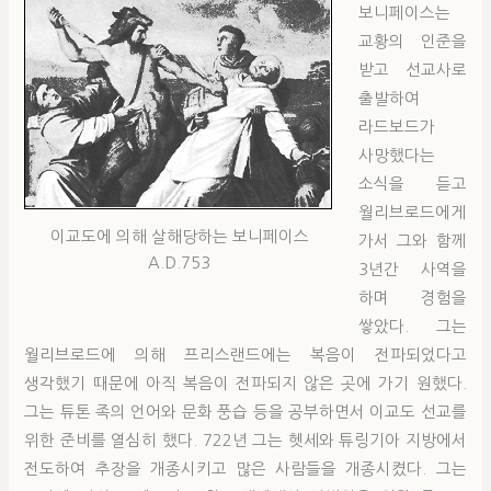
보니페이스는
교황의 인준을
받고 선교사로
출발하여
라드보드가
사망했다는
소식을 듣고
월리브로드에게
이교도에 의해 살해당하는 보니페이스
가서 그와 함께
A.D.753
3년간 사역을
하며 경험을
쌓았다. 그는
월리브로드에 의해 프리스랜드에는 복음이 전파되었다고
생각했기 때문에 아직 복음이 전파되지 않은 곳에 가기 원했다.
그는 튜톤 족의 언어와 문화 풍습 등을 공부하면서 이교도 선교를
위한 준비를 열심히 했다. 722년 그는 헷세와 튜링기아 지방에서
전도하여 추장을 개종시키고 많은 사람들을 개종시켰다. 그는