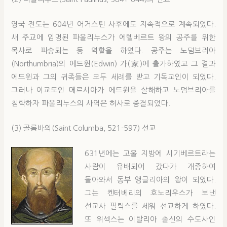
영국 전도는 604년 어거스틴 사후에도 지속적으로 계속되었다.
새 주교에 임명된 파울리누스가 에텔베르트 왕의 공주를 위한
목사로 파송되는 등 역할을 하였다. 공주는 노덤브러아
(Northumbria)의 에드윈(Edwin) 가(家)에 출가하였고 그 결과
에드윈과 그의 귀족들은 모두 세례를 받고 기독교인이 되었다.
그러나 이교도인 메르시아가 에드윈을 살해하고 노덤브리아를
침략하자 파울리누스의 사역은 허사로 종결되었다.
(3) 골롬바의(Saint Columba, 521-597) 선교
631년에는 고울 지방에 시기베르트라는
사람이 유배되어 갔다가 개종하여
돌아와서 동부 앵글리아의 왕이 되었다.
그는 켄터베리의 호노리우스가 보낸
선교사 필릭스를 세워 선교하게 하였다.
또 위섹스는 이탈리아 출신의 수도사인