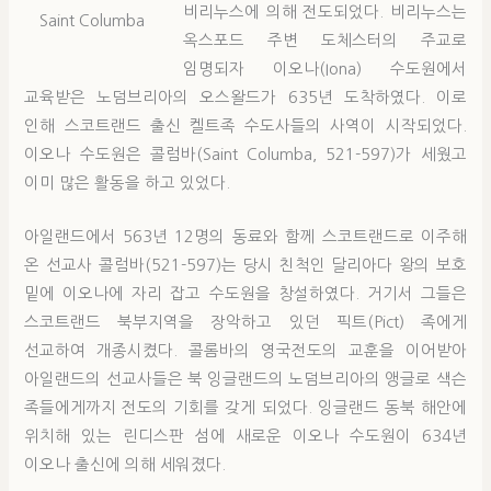
비리누스에 의해 전도되었다. 비리누스는
Saint Columba
옥스포드 주변 도체스터의 주교로
임명되자 이오나(Iona) 수도원에서
교육받은 노덤브리아의 오스왈드가 635년 도착하였다. 이로
인해 스코트랜드 출신 켈트족 수도사들의 사역이 시작되었다.
이오나 수도원은 콜럼바(Saint Columba, 521-597)가 세웠고
이미 많은 활동을 하고 있었다.
아일랜드에서 563년 12명의 동료와 함께 스코트랜드로 이주해
온 선교사 콜럼바(521-597)는 당시 친척인 달리아다 왕의 보호
밑에 이오나에 자리 잡고 수도원을 창설하였다. 거기서 그들은
스코트랜드 북부지역을 장악하고 있던 픽트(Pict) 족에게
선교하여 개종시켰다. 콜롬바의 영국전도의 교훈을 이어받아
아일랜드의 선교사들은 북 잉글랜드의 노덤브리아의 앵글로 색슨
족들에게까지 전도의 기회를 갖게 되었다. 잉글랜드 동북 해안에
위치해 있는 린디스판 섬에 새로운 이오나 수도원이 634년
이오나 출신에 의해 세워졌다.