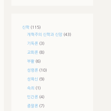
신학
(115)
개혁주의 신학과 신앙
(43)
기독론
(3)
교회론
(8)
부활
(6)
성령론
(10)
성육신
(9)
속죄
(1)
인간론
(4)
종말론
(7)