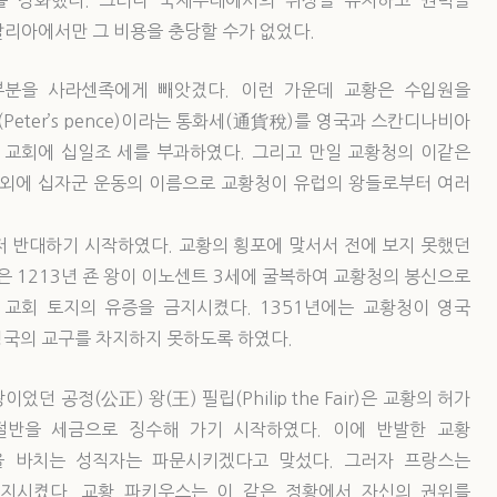
리아에서만 그 비용을 충당할 수가 없었다.
부분을 사라센족에게 빼앗겼다. 이런 가운데 교황은 수입원을
Peter’s pence)이라는 통화세(通貨稅)를 영국과 스칸디나비아
 교회에 십일조 세를 부과하였다. 그리고 만일 교황청의 이같은
 외에 십자군 운동의 이름으로 교황청이 유럽의 왕들로부터 여러
저 반대하기 시작하였다. 교황의 횡포에 맞서서 전에 보지 못했던
국은 1213년 죤 왕이 이노센트 3세에 굴복하여 교황청의 봉신으로
 교회 토지의 유증을 금지시켰다. 1351년에는 교황청이 영국
영국의 교구를 차지하지 못하도록 하였다.
 공정(公正) 왕(王) 필립(Philip the Fair)은 교황의 허가
절반을 세금으로 징수해 가기 시작하였다. 이에 반발한 교황
을 바치는 성직자는 파문시키겠다고 맞섰다. 그러자 프랑스는
지시켰다. 교황 파키우스는 이 같은 정황에서 자신의 권위를