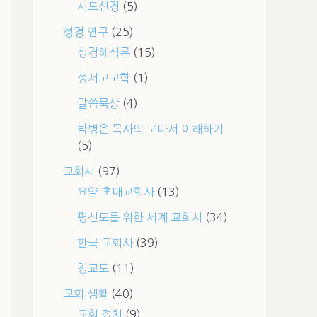
사도신경
(5)
성경 연구
(25)
성경해석론
(15)
성서고고학
(1)
말씀묵상
(4)
박병은 목사의 로마서 이해하기
(5)
교회사
(97)
요약 초대교회사
(13)
평신도를 위한 세계 교회사
(34)
한국 교회사
(39)
청교도
(11)
교회 생활
(40)
교회 정치
(9)