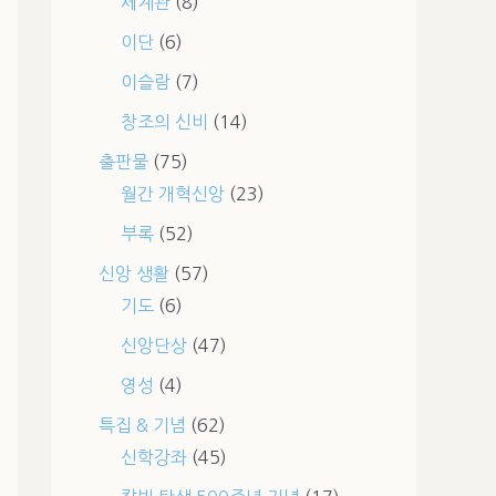
세계관
(8)
이단
(6)
이슬람
(7)
창조의 신비
(14)
출판물
(75)
월간 개혁신앙
(23)
부록
(52)
신앙 생활
(57)
기도
(6)
신앙단상
(47)
영성
(4)
특집 & 기념
(62)
신학강좌
(45)