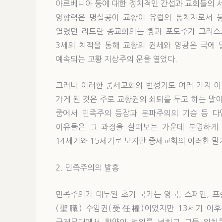
아르베니아 등에 대한 정치적인 간섭과 교회들의 
영향력은 명실공이 교황이 유럽의 통치자로서 등
열렸던 라트란 종교회의는 빵과 포도주가 그리스
3세의 치적을 통해 교황의 권세와 영광은 극에 
예속되는 교황 지상주의 문을 열었다.
그러나 이러한 중세교회의 번성기도 여러 가지 이
가게 된 것은 주로 교황권의 쇠퇴를 두고 하는 말
중에서 민족주의 등장과 분파주의의 기승 등 다
이유들은 그 과정을 살펴보는 가운데 분명하게
14세기와 15세기로 보지만 중세교회의 이러한 말기
2. 민족주의의 발흥
민족주의가 대두된 초기 국가는 영국, 스페인, 프
(聖職) 수임권(受任權)이었지만 13세기 이후
국제무대에서 활약의 범위를 넓히고 그들 위치