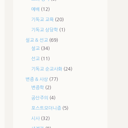
예배
(12)
기독교 교육
(20)
기독교 상담학
(1)
설교 & 선교
(69)
설교
(34)
선교
(11)
기독교 순교사화
(24)
변증 & 사상
(77)
변증학
(2)
공산주의
(4)
포스트모더니즘
(5)
시사
(32)