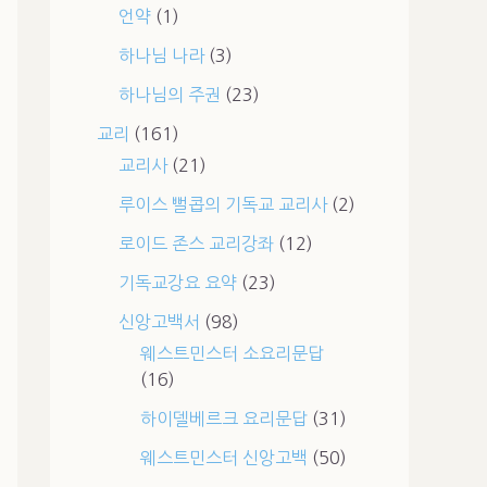
언약
(1)
하나님 나라
(3)
하나님의 주권
(23)
교리
(161)
교리사
(21)
루이스 뻘콥의 기독교 교리사
(2)
로이드 존스 교리강좌
(12)
기독교강요 요약
(23)
신앙고백서
(98)
웨스트민스터 소요리문답
(16)
하이델베르크 요리문답
(31)
웨스트민스터 신앙고백
(50)