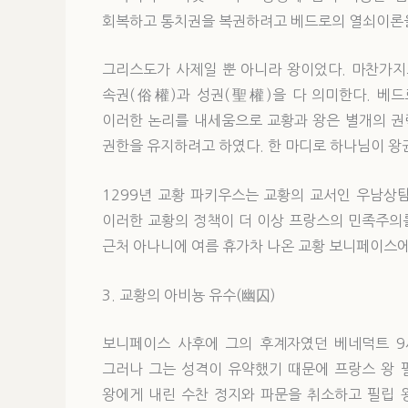
회복하고 통치권을 복권하려고 베드로의 열쇠이론
그리스도가 사제일 뿐 아니라 왕이었다. 마찬가지
속권(俗權)과 성권(聖權)을 다 의미한다. 베드
이러한 논리를 내세움으로 교황과 왕은 별개의 권
권한을 유지하려고 하였다. 한 마디로 하나님이 왕
1299년 교황 파키우스는 교황의 교서인 우남상탐(
이러한 교황의 정책이 더 이상 프랑스의 민족주의를
근처 아나니에 여름 휴가차 나온 교황 보니페이스
3. 교황의 아비뇽 유수(幽囚)
보니페이스 사후에 그의 후계자였던 베네덕트 9
그러나 그는 성격이 유약했기 때문에 프랑스 왕 
왕에게 내린 수찬 정지와 파문을 취소하고 필립 