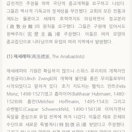
급진적인 주장을 하며 극단적 종교개혁을 요구하고 나섰다.
그들은 역사적 기독교의 정체성을 부인했다. 교회의 모든 전통과
제도는 물론이고 세례의 효력까지도 의심하면서 정교분리
(政敎分離)의 원칙을 요구했다. 그들은 구원에 있어서도
완벽주의(完壁主義)를 주장했다. 이들은 여러 모양의
종교집단으로 나타났으며 유럽의 여러 지역에서 발생했다.
(1)
재세례파
(再洗禮派, The Anabaptists)
재세례파의 기원은 확실하지 않으나 스위스 쥬리히의 개혁자인
츠빙글리(Ulrich Zwingli)의 개혁에 불만을 품은 무리들로부터
시작되었다고 알려져 있다. 초기 지도자는 펠릭스 만쯔(Felix
Monz, 1498-1527)였고 흡마이어(Balthasar Hubmaier, 1480-
1528)와 흡만(Melchior Hoffmann, 1495-1543) 그리고
슈벤벨드(Caspar Schwenckfeld, 1490-1561)로 이어지면서
독일을 중심으로 유럽 전역에 퍼져 나갔다. 이들은 때로 은혜의
수단으로 새로운 특별계시(特別啓示)를 받았다고 주장했다.