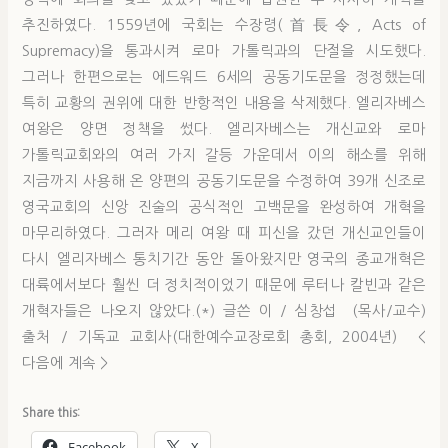
추진하였다. 1559년에 국회는 수장령(首長令, Acts of
Supremacy)을 통과시켜 로마 가톨릭과의 단절을 시도했다.
그러나 한편으로는 에드워드 6세의 공동기도문을 정정했는데
특히 교황의 권위에 대한 반항적인 내용을 삭제했다. 엘리자베스
여왕은 양면 정책을 썼다. 엘리자베스는 개신교와 로마
가톨릭교회와의 여러 가지 갈등 가운데서 이의 해소를 위해
지금까지 사용해 온 양편의 공동기도문을 수정하여 39개 신조로
영국교회의 신앙 진술의 공식적인 고백문을 완성하여 개혁을
마무리하였다. 그러자 메리 여왕 때 피신을 갔던 개신교인들이
다시 엘리자베스 통치기간 동안 돌아왔지만 영국의 종교개혁은
대륙에서보다 훨씬 더 정치적이었기 때문에 루터나 칼빈과 같은
개혁자들은 나오지 않았다.(*) 글쓴 이 / 심창섭 (목사/교수)
출처 / 기독교 교회사(대한예수교장로회 총회, 2004년) <
다음에 계속 >
Share this:
Facebook
X