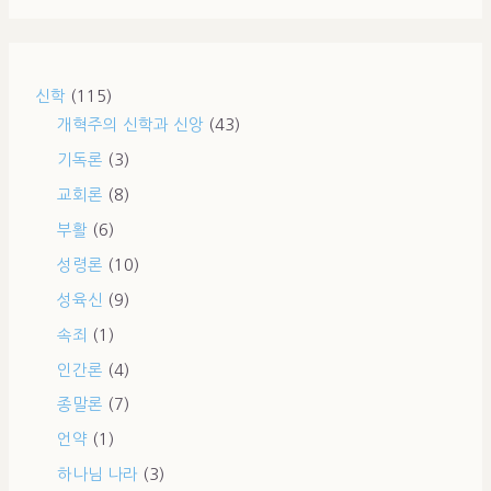
신학
(115)
개혁주의 신학과 신앙
(43)
기독론
(3)
교회론
(8)
부활
(6)
성령론
(10)
성육신
(9)
속죄
(1)
인간론
(4)
종말론
(7)
언약
(1)
하나님 나라
(3)