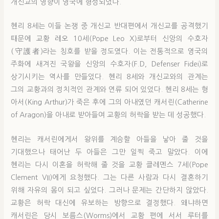
개신교의 영향이 영국에 형성되었다.
헨리 8세는 이들 논쟁 중 개신교 반대편에서 개신교를 공격했기
때문에 교황 레오 10세(Pope Leo X)로부터 신앙의 수호자
(守護者)라는 칭호를 받을 정도였다. 이는 전통적으로 영국의
주화에 새겨진 국왕을 신앙의 수호자(F.D, Defenser Fidei)로
상기시키는 역사를 만들었다. 헨리 8세와 개신교와의 관계는
그의 교황과의 정치적인 관계와 연류 되어 있었다. 헨리 8세는 형
아서(King Arthur)가 죽은 후에 그의 아내였던 캐서린(Catherine
of Aragon)을 아내로 받아들여 교황의 허락을 받는 데 성공했다.
헨리는 캐서린에게서 왕위를 계승할 아들을 낳아 줄 것을
기대했으나 태어난 두 아들은 그만 일찍 죽고 말았다. 이에
헨리는 다시 이혼을 허락해 줄 것을 교황 클레멘스 7세(Pope
Clement VII)에게 요청했다. 그는 다른 사람과 다시 결혼하기
위해 자유의 몸이 되고 싶었다. 그러나 문제는 간단하지 않았다.
교황은 허락 대신에 유보하는 방향으로 결정했다. 왜냐하면
캐서린은 당시 보름스(Worms)에서 교황 편에 서서 루터를