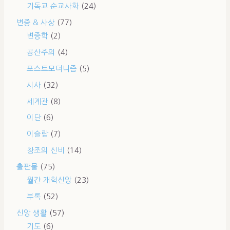
기독교 순교사화
(24)
변증 & 사상
(77)
변증학
(2)
공산주의
(4)
포스트모더니즘
(5)
시사
(32)
세계관
(8)
이단
(6)
이슬람
(7)
창조의 신비
(14)
출판물
(75)
월간 개혁신앙
(23)
부록
(52)
신앙 생활
(57)
기도
(6)