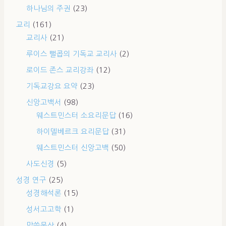
하나님의 주권
(23)
교리
(161)
교리사
(21)
루이스 뻘콥의 기독교 교리사
(2)
로이드 존스 교리강좌
(12)
기독교강요 요약
(23)
신앙고백서
(98)
웨스트민스터 소요리문답
(16)
하이델베르크 요리문답
(31)
웨스트민스터 신앙고백
(50)
사도신경
(5)
성경 연구
(25)
성경해석론
(15)
성서고고학
(1)
말씀묵상
(4)