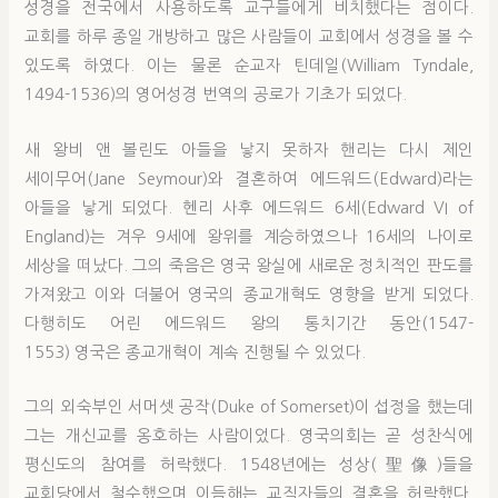
성경을 전국에서 사용하도록 교구들에게 비치했다는 점이다.
교회를 하루 종일 개방하고 많은 사람들이 교회에서 성경을 볼 수
있도록 하였다. 이는 물론 순교자 틴데일(William Tyndale,
1494-1536)의 영어성경 번역의 공로가 기초가 되었다.
새 왕비 앤 볼린도 아들을 낳지 못하자 핸리는 다시 제인
세이무어(Jane Seymour)와 결혼하여 에드워드(Edward)라는
아들을 낳게 되었다. 헨리 사후 에드워드 6세(Edward VI of
England)는 겨우 9세에 왕위를 계승하였으나 16세의 나이로
세상을 떠났다. 그의 죽음은 영국 왕실에 새로운 정치적인 판도를
가져왔고 이와 더불어 영국의 종교개혁도 영향을 받게 되었다.
다행히도 어린 에드워드 왕의 통치기간 동안(1547-
1553) 영국은 종교개혁이 계속 진행될 수 있었다.
그의 외숙부인 서머셋 공작(Duke of Somerset)이 섭정을 했는데
그는 개신교를 옹호하는 사람이었다. 영국의회는 곧 성찬식에
평신도의 참여를 허락했다. 1548년에는 성상(聖像)들을
교회당에서 철수했으며 이듬해는 교직자들의 결혼을 허락했다.