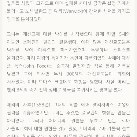
결혼을 시켰다. 그러므로 이에 실패한 서머셋 공작은 섭정 직에서
물러나고 노범벌란드 공 워윅(Warwick)이 강력한 세력을 가지고
영국을 통치하였다.
그녀는 개신교에 대한 박해를 시작했으며 황제 카알 5세의
아들인 스페인의 필립과 결혼했다. 이때 많은 개신교도들은
박해를 받아 대륙으로 피신하였으며 독일이나 스위스로
옮겨갔다. 메리 여왕의 통치기간 동안에 자행되었던 박해에 대해
죤 폭스(John Foxe)는 ‘순교자 열전’이란 책을 통해 기록을
남겼고 그에 의하면 무려 300명의 개신교도들이 화형에
처해졌다. 이때 토마스 크램머도 화형을 당했다. 사실 메리는
헨리 8세의 죽기 전의 상태로 영국을 복귀시키는 정책을 폈다.
메리의 사후(1558년) 그녀의 뒤를 이어 엘리자베스 여왕이
권력을 계승하였지만 그녀는 뚜렷한 종교관이 형성된 인물은
아니었다. 그러나 어머니의 결혼을 무효로 만든 로마
가톨릭교회에 대한 원한을 갖고 있었고 메리의 로마 가톨릭 선호
정책에 회의를 갖고 있었기 때문에 집권한 후 서서히 개혁을