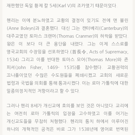
재판했던 독일 황제 칼 5세(Karl V)의 조카였기 때문이었다.
헨리는 이에 분노하였고 교황의 결정이 있기도 전에 앤 볼린
(Anne Boleyn)과 결혼했다. 대신 그는 캔터베리(Canterbury)의
대주교였던 토마스 크랜머(Thomas Cranmer)의 허락을 받았다.
왕은 이 보다 더 큰 용단을 내렸다. 그는 이제 스스로를
영국교회의 수장임을 선포하였다.(首長令, Acts of Supremacy,
1534) 그리고 이를 반대한 토마스 모어(Thomas More)와 죤
피셔(John Fisher, 1469- 1535)를 참수했다. 교황권력의
끄나풀이었던 수많은 수도원들을 폐쇄시켰고 교회의 새로운
법령과 국법을 의회를 통해 통과시켰다. 이는 로마 가톨릭에 대한
일종의정치적인 저항이라고 할 수 있다.
그러나 핸리 8세가 개신교에 호의를 보인 것은 아니었다. 교리에
는 여전히 로마 가톨릭의 입장을 고수하였고 이를 어기는
개신교도들을 무참히 처형했다. 헨리의 통치 하에서 이루어진
하나의 개혁적인 공적은 바로 그가 1538년에 영어로 번역된