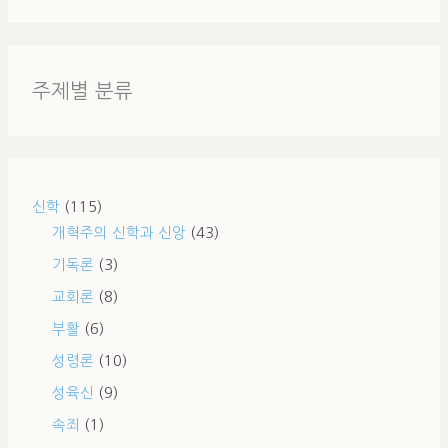
주제별 분류
신학
(115)
개혁주의 신학과 신앙
(43)
기독론
(3)
교회론
(8)
부활
(6)
성령론
(10)
성육신
(9)
속죄
(1)