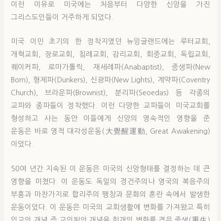
이런 이유로 미국에는 처음부터 다양한 신앙을 가진
그리스도인들이 거주하게 되었다.
미국 이민 초기의 한 정착지였던 뉴잉글랜드에는 루터교회,
개혁교회, 장로교회, 침례교회, 감리교회, 회중교회, 독립교회,
퀘이커파, 로마가톨릭, 재세례파(Anabaptist), 중생파(New
Bom), 형제파(Dunkers), 신광파(New Lights), 계약파(Coventry
Church), 브라운파(Brownist), 분리파(Seoedas) 등 각종의
교파와 종파들이 정착했다. 이런 다양한 교파들이 미국교회를
형성하고 사는 동안 이들에게 신앙의 영속적인 영향을 준
운동은 바로 영적 대각성운동(大覺醒運動, Great Awakening)
이었다.
50여 년간 지속된 이 운동은 미국의 신앙형태를 결정하는 데 큰
영향을 미쳤다. 이 운동도 독일의 경건주의나 영국의 복음주의
부흥과 마찬가지로 합리주의 팽창과 문화의 혼란 속에서 발생한
운동이었다. 이 운동은 미국의 교회생활에 변화를 가져왔고 특히
입교의 개념 즉 교인됨의 개념을 회개의 변화를 겪은 중생(重生)