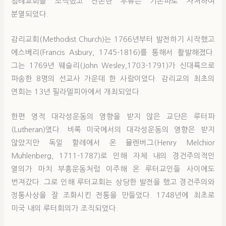
침례교회를 조직했고 잔존한 부류는 기존파로 자처하여
분열되었다.
감리교회(Methodist Church)는 1766년부터 발전하기 시작했고
에스베리(Francis Asbury, 1745-1816)를 통해서 활발해졌다.
그는 1769년 웨슬리(John Wesley,1703-1791)가 신대륙으로
파송한 8명의 선교사 가운데 한 사람이었다. 감리교의 최초의
연회는 13년 필라델피아에서 개최되었다.
한편 영적 대각성운동의 영향을 받지 않은 교단은 루터파
(Lutheran)였다. 비록 미국에서의 대각성운동의 영향은 받지
않았지만 독일 할레에서 온 뮬렌버그(Henry Melchior
Muhlenberg, 1711-1787)로 인해 자체 내의 경건주의적인
열의가 마치 부흥운동처럼 이주해 온 루터교인들 사이에도
번져갔다. 그로 인해 루터교회는 상당한 발전을 했고 경건주의와
정통사상을 잘 조화시킨 전통을 만들었다. 1748년에 최초로
미국 내의 루터회의가 조직되었다.