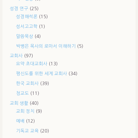
성경 연구
(25)
성경해석론
(15)
성서고고학
(1)
말씀묵상
(4)
박병은 목사의 로마서 이해하기
(5)
교회사
(97)
요약 초대교회사
(13)
평신도를 위한 세계 교회사
(34)
한국 교회사
(39)
청교도
(11)
교회 생활
(40)
교회 정치
(9)
예배
(12)
기독교 교육
(20)