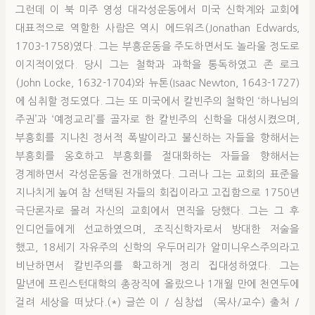
그런데 이 북 미주 영성 대각성운동에서 미국 신학계와 교회에
대표적으로 역할한 사람은 역시 에드워즈(Jonathan Edwards,
1703-1758)였다. 그는 부흥운동을 주도하면서도 놀라울 정도로
이지적이었다. 당시 그는 철학과 과학을 통독하였고 존 로크
(John Locke, 1632-1704)와 뉴톤(Isaac Newton, 1643-1727)
에 심취할 정도였다. 그는 또 미국에서 칼빈주의 철학인 ‘하나님의
주권’과 ‘예정교리’를 골자로 한 칼빈주의 신학을 대성시켰으며,
부흥회를 지나친 정서적 폭발이라고 불신하는 자들을 향해서는
부흥회를 옹호하고 부흥회를 절대화하는 자들을 향해서는
경계하면서 각성운동을 전개하였다. 그러나 그는 교회의 표준을
지나치게 높여 참 선택된 자들의 회집이라고 고집함으로 1750년
극단론자로 몰려 자신의 교회에서 면직을 당했다. 그는 그 후
인디언들에게 선교하였으며, 조직신학자로서 방대한 저술을
했고, 18세기 자유주의 신학의 우두머리가 알미니우스주의라고
비난하면서 칼빈주의를 확고하게 정리 집대성하였다. 그는
말년에 프린스턴대학의 총장직에 올랐으나 1개월 만에 천연두에
걸려 세상을 떠났다.(*) 글쓴 이 / 심창섭 (목사/교수) 출처 /