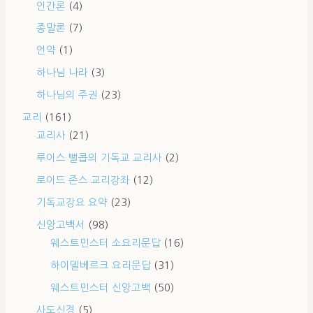
인간론
(4)
종말론
(7)
언약
(1)
하나님 나라
(3)
하나님의 주권
(23)
교리
(161)
교리사
(21)
루이스 뻘콥의 기독교 교리사
(2)
로이드 존스 교리강좌
(12)
기독교강요 요약
(23)
신앙고백서
(98)
웨스트민스터 소요리문답
(16)
하이델베르크 요리문답
(31)
웨스트민스터 신앙고백
(50)
사도신경
(5)