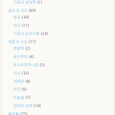
기독교 상담학
(1)
설교 & 선교
(69)
설교
(34)
선교
(11)
기독교 순교사화
(24)
변증 & 사상
(77)
변증학
(2)
공산주의
(4)
포스트모더니즘
(5)
시사
(32)
세계관
(8)
이단
(6)
이슬람
(7)
창조의 신비
(14)
출판물
(75)