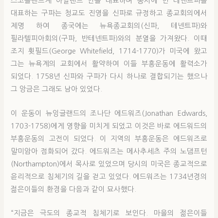
스코틀랜드계 아일랜드 인을 대표하며 동시에 반 테넨트파를
대표하는 구파는 청교도 진영을 신파로 규정하고 종교회의에서
제명 하여 종국에는 뉴욕종교회의(신파, 테넨트파)와
필라텔피아회의(구파, 반테넨트파)와의 분열을 가져왔다. 이때
조지 휫필드(George Whitefield, 1714-1770)가 미국에 왔고
그는 뉴욕계의 교회에서 활약하여 이들 부흥운동에 활력소가
되었다. 1758년 신파와 구파가 다시 하나로 결합되기는 했으나
그 앙금은 그래도 남아 있었다.
이 운동이 뉴잉글랜드의 조나단 에드워즈(Jonathan Edwards,
1703-1758)에게 영향을 미치게 되었고 이것은 바로 에드워드의
부흥운동의 고전이 되었다. 이 지역의 부흥운동은 에드워즈로
말미암아 점화되어 갔다. 에드워즈는 메사추세츠 주의 노댐프턴
(Northampton)에서 목사로 있었으며 당시의 미국은 종교적으로
윤리적으로 침체기의 길을 걷고 있었다. 에드워즈는 1734년경의
젊은이들의 환경을 다음과 같이 묘사했다.
“지금은 극도의 종교적 침체기로 보인다. 마을의 젊은이들