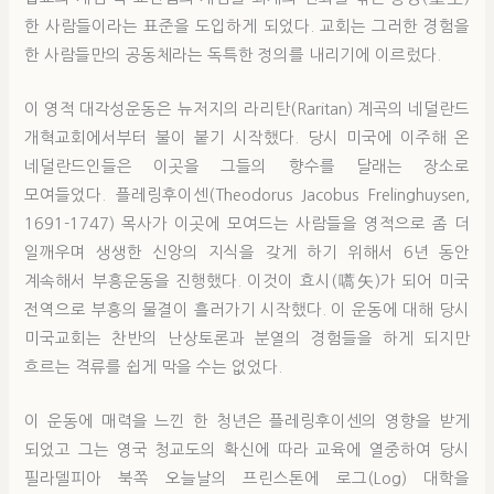
한 사람들이라는 표준을 도입하게 되었다. 교회는 그러한 경험을
한 사람들만의 공동체라는 독특한 정의를 내리기에 이르렀다.
이 영적 대각성운동은 뉴저지의 라리탄(Raritan) 계곡의 네덜란드
개혁교회에서부터 불이 붙기 시작했다. 당시 미국에 이주해 온
네덜란드인들은 이곳을 그들의 향수를 달래는 장소로
모여들었다. 플레링후이센(Theodorus Jacobus Frelinghuysen,
1691-1747) 목사가 이곳에 모여드는 사람들을 영적으로 좀 더
일깨우며 생생한 신앙의 지식을 갖게 하기 위해서 6년 동안
계속해서 부흥운동을 진행했다. 이것이 효시(嚆矢)가 되어 미국
전역으로 부흥의 물결이 흘러가기 시작했다. 이 운동에 대해 당시
미국교회는 찬반의 난상토론과 분열의 경험들을 하게 되지만
흐르는 격류를 쉽게 막을 수는 없었다.
이 운동에 매력을 느낀 한 청년은 플레링후이센의 영향을 받게
되었고 그는 영국 청교도의 확신에 따라 교육에 열중하여 당시
필라델피아 북쪽 오늘날의 프린스톤에 로그(Log) 대학을