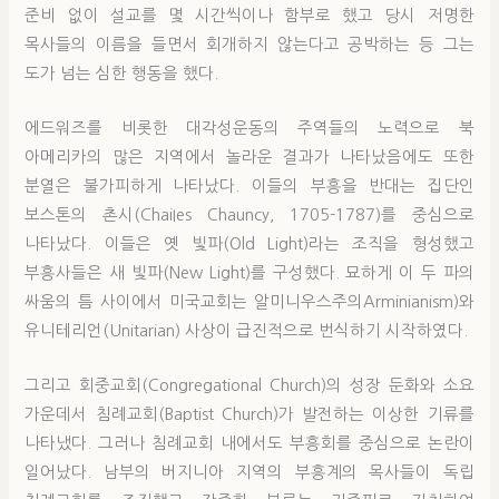
준비 없이 설교를 몇 시간씩이나 함부로 했고 당시 저명한
목사들의 이름을 들면서 회개하지 않는다고 공박하는 등 그는
도가 넘는 심한 행동을 했다.
에드워즈를 비롯한 대각성운동의 주역들의 노력으로 북
아메리카의 많은 지역에서 놀라운 결과가 나타났음에도 또한
분열은 불가피하게 나타났다. 이들의 부흥을 반대는 집단인
보스톤의 촌시(ChaiIes Chauncy, 1705-1787)를 중심으로
나타났다. 이들은 옛 빛파(Old Light)라는 조직을 형성했고
부흥사들은 새 빛파(New Light)를 구성했다. 묘하게 이 두 파의
싸움의 틈 사이에서 미국교회는 알미니우스주의Arminianism)와
유니테리언(Unitarian) 사상이 급진적으로 번식하기 시작하였다.
그리고 회중교회(Congregational Church)의 성장 둔화와 소요
가운데서 침례교회(Baptist Church)가 발전하는 이상한 기류를
나타냈다. 그러나 침례교회 내에서도 부흥회를 중심으로 논란이
일어났다. 남부의 버지니아 지역의 부흥계의 목사들이 독립