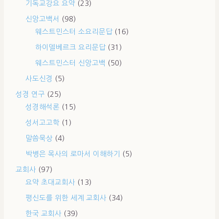
기독교강요 요약
(23)
신앙고백서
(98)
웨스트민스터 소요리문답
(16)
하이델베르크 요리문답
(31)
웨스트민스터 신앙고백
(50)
사도신경
(5)
성경 연구
(25)
성경해석론
(15)
성서고고학
(1)
말씀묵상
(4)
박병은 목사의 로마서 이해하기
(5)
교회사
(97)
요약 초대교회사
(13)
평신도를 위한 세계 교회사
(34)
한국 교회사
(39)