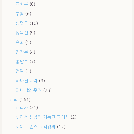
교회론
(8)
부활
(6)
성령론
(10)
성육신
(9)
속죄
(1)
인간론
(4)
종말론
(7)
언약
(1)
하나님 나라
(3)
하나님의 주권
(23)
교리
(161)
교리사
(21)
루이스 뻘콥의 기독교 교리사
(2)
로이드 존스 교리강좌
(12)