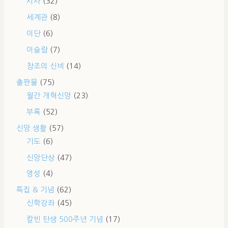
시사
(32)
세계관
(8)
이단
(6)
이슬람
(7)
창조의 신비
(14)
출판물
(75)
월간 개혁신앙
(23)
부록
(52)
신앙 생활
(57)
기도
(6)
신앙단상
(47)
영성
(4)
특집 & 기념
(62)
신학강좌
(45)
칼빈 탄생 500주년 기념
(17)