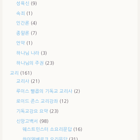
성육신
(9)
속죄
(1)
인간론
(4)
종말론
(7)
언약
(1)
하나님 나라
(3)
하나님의 주권
(23)
교리
(161)
교리사
(21)
루이스 뻘콥의 기독교 교리사
(2)
로이드 존스 교리강좌
(12)
기독교강요 요약
(23)
신앙고백서
(98)
웨스트민스터 소요리문답
(16)
하이델베르크 요리문답
(31)