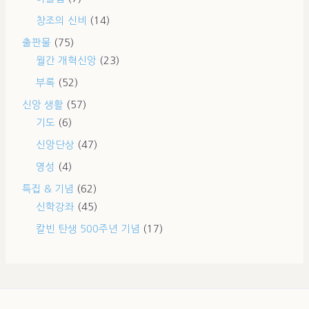
창조의 신비
(14)
출판물
(75)
월간 개혁신앙
(23)
부록
(52)
신앙 생활
(57)
기도
(6)
신앙단상
(47)
영성
(4)
특집 & 기념
(62)
신학강좌
(45)
칼빈 탄생 500주년 기념
(17)