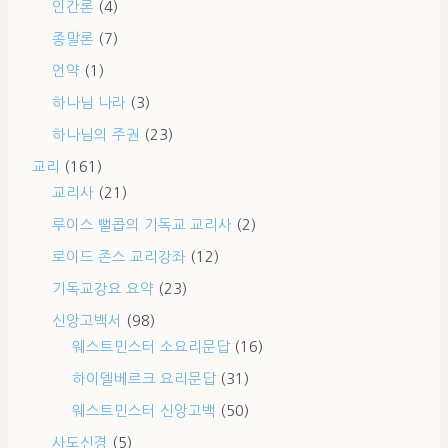
인간론
(4)
종말론
(7)
언약
(1)
하나님 나라
(3)
하나님의 주권
(23)
교리
(161)
교리사
(21)
루이스 뻘콥의 기독교 교리사
(2)
로이드 존스 교리강좌
(12)
기독교강요 요약
(23)
신앙고백서
(98)
웨스트민스터 소요리문답
(16)
하이델베르크 요리문답
(31)
웨스트민스터 신앙고백
(50)
사도신경
(5)