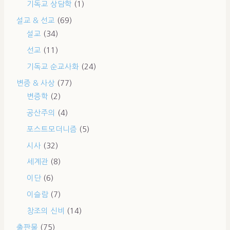
기독교 상담학
(1)
설교 & 선교
(69)
설교
(34)
선교
(11)
기독교 순교사화
(24)
변증 & 사상
(77)
변증학
(2)
공산주의
(4)
포스트모더니즘
(5)
시사
(32)
세계관
(8)
이단
(6)
이슬람
(7)
창조의 신비
(14)
출판물
(75)