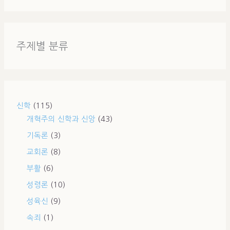
주제별 분류
신학
(115)
개혁주의 신학과 신앙
(43)
기독론
(3)
교회론
(8)
부활
(6)
성령론
(10)
성육신
(9)
속죄
(1)