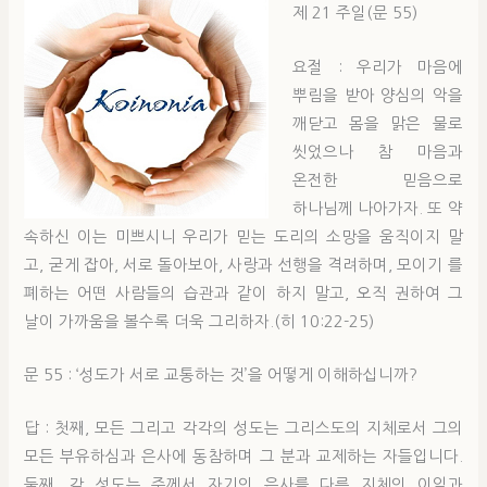
제 21 주일(문 55)
요절 : 우리가 마음에
뿌림을 받아 양심의 악을
깨닫고 몸을 맑은 물로
씻었으나 참 마음과
온전한 믿음으로
하나님께 나아가자. 또 약
속하신 이는 미쁘시니 우리가 믿는 도리의 소망을 움직이지 말
고, 굳게 잡아, 서로 돌아보아, 사랑과 선행을 격려하며, 모이기 를
폐하는 어떤 사람들의 습관과 같이 하지 말고, 오직 권하여 그
날이 가까움을 볼수록 더욱 그리하자.(히 10:22-25)
문 55 : ‘성도가 서로 교통하는 것’을 어떻게 이해하십니까?
답 : 첫째, 모든 그리고 각각의 성도는 그리스도의 지체로서 그의
모든 부유하심과 은사에 동참하며 그 분과 교제하는 자들입니다.
둘째, 각 성도는 주께서 자기의 은사를 다른 지체의 이익과