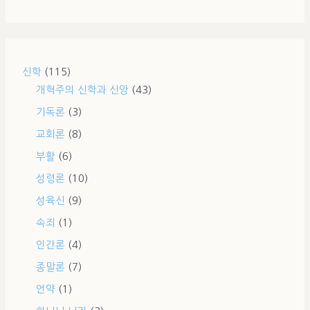
신학
(115)
개혁주의 신학과 신앙
(43)
기독론
(3)
교회론
(8)
부활
(6)
성령론
(10)
성육신
(9)
속죄
(1)
인간론
(4)
종말론
(7)
언약
(1)