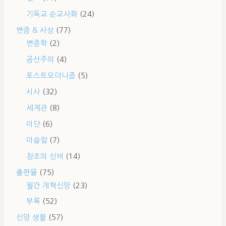
기독교 순교사화
(24)
변증 & 사상
(77)
변증학
(2)
공산주의
(4)
포스트모더니즘
(5)
시사
(32)
세계관
(8)
이단
(6)
이슬람
(7)
창조의 신비
(14)
출판물
(75)
월간 개혁신앙
(23)
부록
(52)
신앙 생활
(57)