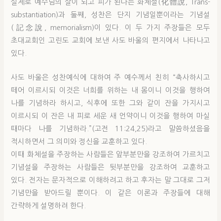
실제로 예수님의 살이 되고 피가 된다는 화체설(化體說, Trans-
substantiation)과 둘째, 성찬은 단지 기념일뿐이라는 기념설
(記念說, memorialism)이 있다. 이 두 가지 주장들은 모두
초대교회인 고린도 교회에 보낸 사도 바울의 편지에서 나타나고
있다.
사도 바울은 성찬예식에 대하여 주 예수께서 친히 “축사하시고
떼어 이르시되 이것은 너희를 위하는 내 몸이니 이것을 행하여
나를 기념하라 하시고, 식후에 또한 그와 같이 잔을 가지시고
이르시되 이 잔은 내 피로 세운 새 언약이니 이것을 행하여 마실
때마다 나를 기념하라.”(고전 11:24,25)라고 말씀하셨음을
적시하면서 그 의미와 정신을 교훈하고 있다.
이때 화체설을 주장하는 사람들은 앞부분만을 강조하여 가르치고
기념설을 주장하는 사람들은 뒷부분만을 강조하여 교훈하고
있다. 전자는 문자적으로 이해하려고 하고 후자는 말 그대로 그저
기념만을 받아드릴 뿐이다. 이 같은 이론과 주장들에 대해
간략하게 설명하려 한다.