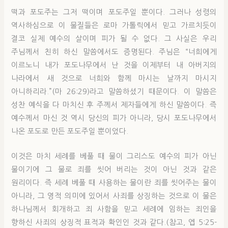
떡과 포도주는 그저 떡이며 포도주일 뿐이다. 그러나 성령의
역사하심으로 이 물질들은 로마 가톨릭에서 믿고 가르치듯이
결코 실제 예수의 살이며 피가 될 수 없다. 그 사실은 우리
주님께서 친히 하신 말씀에서도 증명된다. 주님은 “너희에게
이르노니 내가 포도나무에서 난 것을 이제부터 내 아버지의
나라에서 새 것으로 너희와 함께 마시는 날까지 마시지
아니하리라.”(마 26:29)라고 말씀하셨기 때문이다. 이 말씀은
성찬 예식을 다 마치신 후 주께서 제자들에게 하신 말씀이다. 즉
예수께서 마신 것 역시 당신의 피가 아니라, 당시 포도나무에서
나온 포도로 만든 포도주일 뿐이었다.
이것은 마치 세례를 베풀 때 물이 그리스도 예수의 피가 아닌
물이기에 그 물로 죄를 씻어 버리는 것이 아닌 것과 같은
원리이다. 즉 세례 베풀 때 사용하는 물이란 죄를 씻어주는 물이
아니라, 그 영적 의미에 있어서 사죄를 상징하는 것으로 이 물은
하나님께서 회개하고 죄 사함을 믿고 세례에 임하는 죄인을
향하신 사죄의 상징적 표적과 확인인 것과 같다.(참고, 엡 5:25-