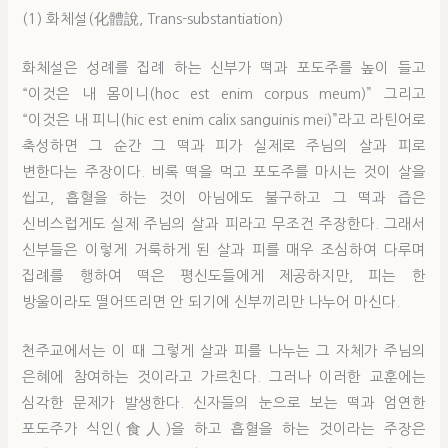
(1) 화체설(化體說, Trans-substantiation)
화체설은 성례를 집례 하는 신부가 떡과 포도주를 높이 들고
“이것은 내 몸이니(hoc est enim corpus meum)” 그리고
“이것은 내 피니(hic est enim calix sanguinis mei)”라고 라틴어로
축성하면 그 순간 그 떡과 피가 실제로 주님의 살과 피로
변한다는 주장이다. 비록 떡을 먹고 포도주를 마시는 것이 살을
씹고, 흡혈을 하는 것이 아님에도 불구하고 그 떡과 즙은
신비스럽게도 실제 주님의 살과 피라고 무조건 주장한다. 그래서
신부들은 이렇게 거룩하게 된 살과 피를 매우 조심하여 다루며
집례를 행하여 떡은 평신도들에게 제공하지만, 피는 한
방울이라도 떨어뜨리면 안 되기에 신부끼리만 나누어 마신다.
천주교에서는 이 때 그렇게 살과 피를 나누는 그 자체가 주님의
은혜에 참여하는 것이라고 가르친다. 그러나 이러한 교훈에는
심각한 문제가 발생한다. 신자들의 눈으로 보는 떡과 엄연한
포도주가 식인(食人)을 하고 흡혈을 하는 것이라는 주장은