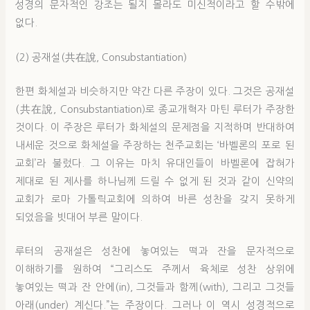
성경의 문자적인 강조는 될지 몰라도 미신적이라고 할 수밖에
없다.
(2) 공재설(共在說, Consubstantiation)
한편 화체설과 비슷하지만 약간 다른 주장이 있다. 그것은 공재설
(共在說, Consubstantiation)로 종교개혁자 마틴 루터가 주장한
것이다. 이 주장은 루터가 화체설의 문제점을 지적하며 반대하여
내세운 것으로 화체설을 주장하는 천주교회는 ‘바벨론의 포로 된
교회’라 불렀다. 그 이유는 마치 유대인들이 바벨론에 잡혀가
제대로 된 제사를 하나님께 드릴 수 없게 된 것과 같이 신약의
교회가 로마 가톨릭교회에 의하여 바른 성찬을 갖지 못하게
되었음을 빗대어 부른 말이다.
루터의 공재설은 성찬에 놓여있는 떡과 잔을 문자적으로
이해하기를 원하여 “그리스도 주께서 육체로 성찬 상위에
놓여있는 떡과 잔 안에(in), 그것들과 함께(with), 그리고 그것들
아래(under) 계신다.”는 주장이다. 그러나 이 역시 성경적으로