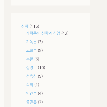
신학
(115)
개혁주의 신학과 신앙
(43)
기독론
(3)
교회론
(8)
부활
(6)
성령론
(10)
성육신
(9)
속죄
(1)
인간론
(4)
종말론
(7)