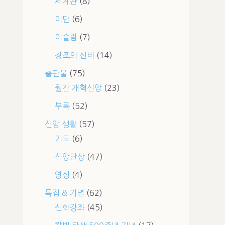
세계관
(8)
이단
(6)
이슬람
(7)
창조의 신비
(14)
출판물
(75)
월간 개혁신앙
(23)
부록
(52)
신앙 생활
(57)
기도
(6)
신앙단상
(47)
영성
(4)
특집 & 기념
(62)
신학강좌
(45)