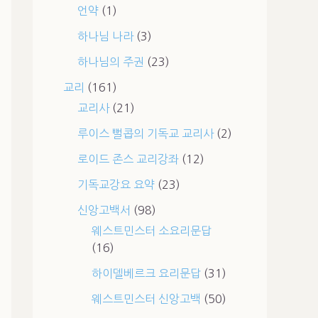
언약
(1)
하나님 나라
(3)
하나님의 주권
(23)
교리
(161)
교리사
(21)
루이스 뻘콥의 기독교 교리사
(2)
로이드 존스 교리강좌
(12)
기독교강요 요약
(23)
신앙고백서
(98)
웨스트민스터 소요리문답
(16)
하이델베르크 요리문답
(31)
웨스트민스터 신앙고백
(50)