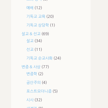
예배
(12)
기독교 교육
(20)
기독교 상담학
(1)
설교 & 선교
(69)
설교
(34)
선교
(11)
기독교 순교사화
(24)
변증 & 사상
(77)
변증학
(2)
공산주의
(4)
포스트모더니즘
(5)
시사
(32)