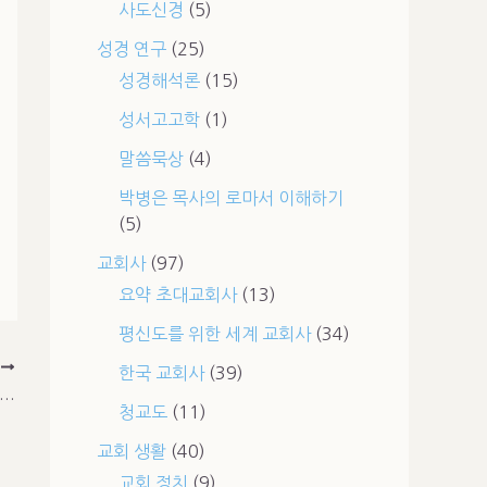
사도신경
(5)
성경 연구
(25)
성경해석론
(15)
성서고고학
(1)
말씀묵상
(4)
박병은 목사의 로마서 이해하기
(5)
교회사
(97)
요약 초대교회사
(13)
평신도를 위한 세계 교회사
(34)
T
한국 교회사
(39)
독교 국가였던 레바논이 어떻게 이슬람화되었는가?
청교도
(11)
교회 생활
(40)
교회 정치
(9)