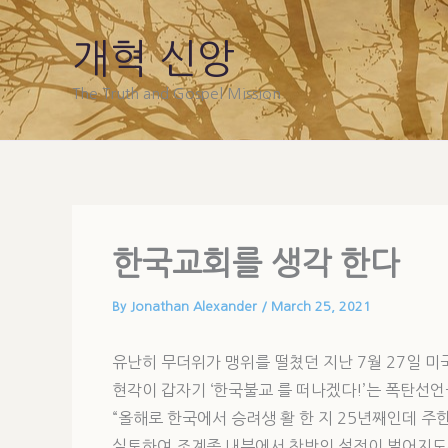
Skip
to
개혁 신앙
content
The Truth and Gospel Mission
한국교회를 생각 한다
By
Jonathan Alexander
/
March 25, 2021
유난히 무더위가 맹위를 떨쳤던 지난 7월 27일 미
현각이 갑자기 ‘한국불교 를 떠나겠다!’는 폭탄선
“올해로 한국에서 승려생 활 한 지 25년째인데 주
실토하여 조계종 내부에서 찬반의 설전이 벌어지도록