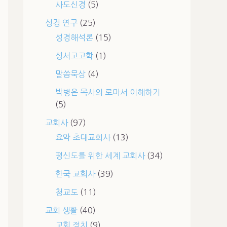
사도신경
(5)
성경 연구
(25)
성경해석론
(15)
성서고고학
(1)
말씀묵상
(4)
박병은 목사의 로마서 이해하기
(5)
교회사
(97)
요약 초대교회사
(13)
평신도를 위한 세계 교회사
(34)
한국 교회사
(39)
청교도
(11)
교회 생활
(40)
교회 정치
(9)