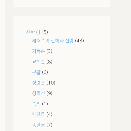
신학
(115)
개혁주의 신학과 신앙
(43)
기독론
(3)
교회론
(8)
부활
(6)
성령론
(10)
성육신
(9)
속죄
(1)
인간론
(4)
종말론
(7)