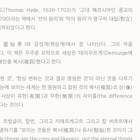
omas Hyde, 1636-1703)가 ‘고대 페르시아인 종교의
arum, 1700)라는 책에서 ‘선의 원리’와 ‘악의 원리’가 영구히 대립(對立)
시작되었다고 한다.
dea, 靈知界)와 감성계(현상계)에서 잘 나타난다. 그의 작품
다. 이 책은 우주론 요약으로 세상은 ‘데미우르게’(Demiurge에
패턴을 복사(複寫)했다고 한다.
 것’, ‘항상 변하는 것과 결코 영원한 것’이 아닌 것을 다루기
눈에 보이는 세계는 한 영원하고 참된 것의 복사(複寫)요 상(像)
상이 유한(有限)과 무한(無限)의 차이를(the difference
고 있다는 것이다.
 쯔빙글리, 칼빈, 그리고 키에르케고르 그리고 칼 바르트에서
명하기를 “보이는 것들은 복사(複寫)나 유사(類似)한 것이지 그
gs are the copy and likeness, not the eternal things