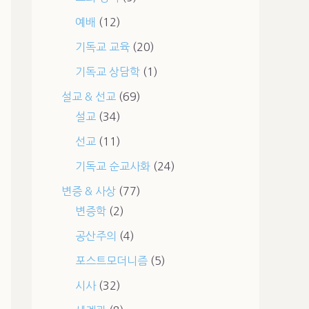
예배
(12)
기독교 교육
(20)
기독교 상담학
(1)
설교 & 선교
(69)
설교
(34)
선교
(11)
기독교 순교사화
(24)
변증 & 사상
(77)
변증학
(2)
공산주의
(4)
포스트모더니즘
(5)
시사
(32)