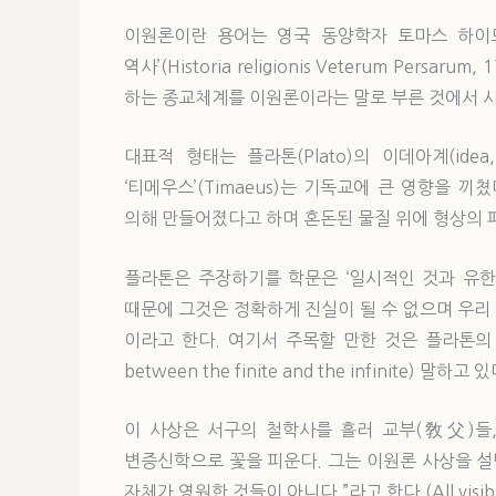
이원론이란 용어는 영국 동양학자 토마스 하이드(Th
역사’(Historia religionis Veterum Pers
하는 종교체계를 이원론이라는 말로 부른 것에서 
대표적 형태는 플라톤(Plato)의 이데아계(i
‘티메우스’(Timaeus)는 기독교에 큰 영향을 끼쳤
의해 만들어졌다고 하며 혼돈된 물질 위에 형상의 
플라톤은 주장하기를 학문은 ‘일시적인 것과 유한한
때문에 그것은 정확하게 진실이 될 수 없으며 우리 
이라고 한다. 여기서 주목할 만한 것은 플라톤의 사
between the finite and the infinite) 말하
이 사상은 서구의 철학사를 흘러 교부(敎父)들,
변증신학으로 꽃을 피운다. 그는 이원론 사상을 설
자체가 영원한 것들이 아니다.”라고 한다.(All visible thin