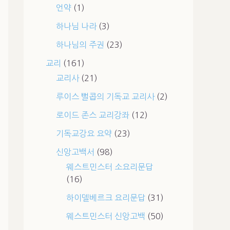
언약
(1)
하나님 나라
(3)
하나님의 주권
(23)
교리
(161)
교리사
(21)
루이스 뻘콥의 기독교 교리사
(2)
로이드 존스 교리강좌
(12)
기독교강요 요약
(23)
신앙고백서
(98)
웨스트민스터 소요리문답
(16)
하이델베르크 요리문답
(31)
웨스트민스터 신앙고백
(50)