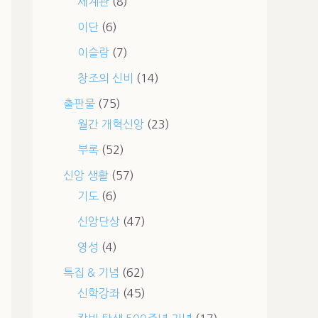
세계관
(8)
이단
(6)
이슬람
(7)
창조의 신비
(14)
출판물
(75)
월간 개혁신앙
(23)
부록
(52)
신앙 생활
(57)
기도
(6)
신앙단상
(47)
영성
(4)
특집 & 기념
(62)
신학강좌
(45)