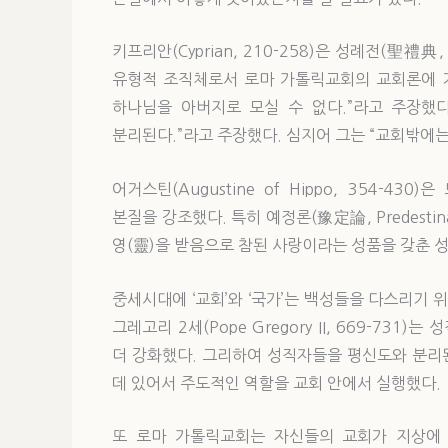
키프리안(Cyprian, 210-258)은 성례전(聖禮典
유형적 조직체로서 로마 가톨릭교회의 교회론에 기
하나님을 아버지로 모실 수 없다.”라고 주장했
분리된다.”라고 주장했다. 심지어 그는 “교회밖에는
어거스틴(Augustine of Hippo, 354-430
본질을 강조했다. 특히 예정론(豫定論, Predesti
영(靈)을 받음으로 참된 사랑이라는 성품을 갖춘 
중세시대에 ‘교회’와 ‘국가’는 백성들을 다스리기 
그레고리 2세(Pope Gregory II, 669-7
더 강화했다. 그리하여 성직자들을 평신도와 분리
데 있어서 주도적인 역할을 교회 안에서 실행했다.
또 로마 가톨릭교회는 자신들의 교회가 지상에