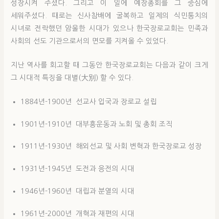
성장시켜 주셨다. 그리고 이 일에 예장총회를 그 중심에
세워주셨다. 때로는 신사참배에 굴복하고 일제의 식민통치의
시녀로 전락했던 암울한 시대가 있으나 한국장로교회는 민족과
사회의 선도 기관으로서의 면모를 지켜올 수 있었다.
지난 역사를 회고할 때 그동안 한국장로교회는 다음과 같이 크게
그 시대적 특징을 대별(大別) 할 수 있다.
1884년-1900년 선교사 입국과 장로교 설립
1901년-1910년 대부흥운동과 노회 및 총회 조직
1911년-1930년 해외선교 및 사회 변혁과 한국장로교 성장
1931년-1945년 도전과 응전의 시대
1946년-1960년 대립과 분열의 시대
1961년-2000년 개혁과 재편의 시대