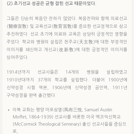
(2) 초기선교 성공은 균형 잡힌 선교 때문이었다.
그들은 단순히 복음만 전하지 않았다. 복음전파와 함께 의료선교
(醫療宣敎) 및 교육선교(敎育宣敎)를 중요한 선교정책으로 삼고
추진하였다. 선교 초기에 의료와 교육은 상당히 긍정적인 영향을
주었다. 학교와 병원의 설립은 천주교(天主敎)에 대한 부정적인
이미지를 쇄신하고 개신교(改新敎)에 대한 긍정적인 이미지를
심어주었다.
1914년까지 선교사들은 14개의 병원을 설립하였고
1910년대까지 37개의 학교를 설립했다. 더불어 1900년에
신약성경 시험 역본, 1906년에 신약성경 공인역, 1911년
구약성경을 완역 출간했다.
이북 교회는 평양 마포삼열(馬布三悅, Samuel Austin
Moffet, 1864-1939) 선교사를 비롯한 미국 맥코믹신학교
(McCormick Theological Seminary) 출신 선교사들을 중심으
로,