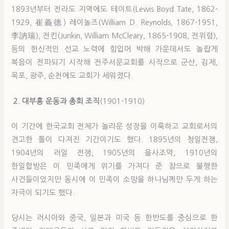
1893년부터 전라도 지역에도 테이트(Lewis Boyd Tate, 1862-
1929, 崔義德) 레이놀즈(William D. Reynolds, 1867-1951,
李訥瑞), 전킨(Junkin, William McCleary, 1865-1908, 전위렴),
등의 헌신적인 선교 노력에 힘입어 박해 가운데서도 놀랍게
복음이 전파되기 시작해 전주서문교회를 시작으로 군산, 김제,
목포, 광주, 순천에도 교회가 세워졌다.
2. 대부흥 운동과 총회 조직
(1901-1910)
이 기간에 한국교회 전체가 놀라운 성장을 이룩하고 교회로서의
견고한 틀이 다져진 기간이기도 했다. 1895년의 청일전쟁,
1904년의 러일 전쟁, 1905년의 을사조약, 1910년의
한일합방은 이 민족에게 위기를 가져다 준 참으로 불행한
사건들이었지만 동시에 이 민족이 소망을 하나님께만 두게 하는
자극이 되기도 했다.
당시는 러시아와 중국, 일본과 미국 등 한반도를 중심으로 한