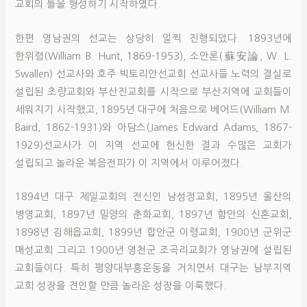
교회의 틀을 형성하기 시작하였다.
한편 영남권의 선교는 상당히 일찍 진행되었다. 1893년에
한위렴(William B. Hunt, 1869-1953), 소안론(蘇安論, W. L.
Swallen) 선교사와 호주 빅토리안선교회 선교사들 노력의 결실로
설립된 초량교회와 부산진교회를 시작으로 부산지역에 교회들이
세워지기 시작했고, 1895년 대구에 처음으로 베어드(William M.
Baird, 1862-1931)와 아담스(James Edward Adams, 1867-
1929)선교사가 이 지역 선교에 헌신한 결과 수많은 교회가
설립되고 놀라운 복음전파가 이 지역에서 이루어졌다.
1894년 대구 제일교회의 전신인 남성정교회, 1895년 울산의
병영교회, 1897년 밀양의 춘화교회, 1897년 함안의 신혼교회,
1898년 김해읍교회, 1899년 합안군 이령교회, 1900년 군위군
매성교회 그리고 1900년 영천군 조곡리교회가 영남권에 설립된
교회들이다. 특히 평양대부흥운동을 거치면서 대구는 남부지역
교회 성장을 견인할 만큼 놀라운 성장을 이룩했다.