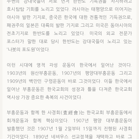
주변의 강대국들이 서로 먼저 한반도 기득권을 차지하려고
호시탐탐 기회를 노리고 있었다. 러시아는 태평양으로 이어지는
아시아 발판 기지로, 중국은 한국에 대한 전통적인 기득권으로,
패권주의 일본은 대륙의 발판 기지로 그리고 미국은 동아시아의
전초기지로 한반도를 노리고 있었다. 미국의 외교 전문가
포스터가 말한 대로 당시 한반도는 강대국들이 노리고 있는
‘나봇의 포도원’이었다.
이런 시대에 영적 각성 운동이 한국에서 일어난 것이다.
1903년의 원산부흥운동, 1907년의 평양대부흥운동 그리고
1909년의 백만인 구령운동이 바로 그것이었다. 이들 한국에서
일어난 부흥운동은 한국교회의 성장과 틀을 다져준 한국교회
역사상 가장 중요한 축복의 사건이었다.
부흥운동과 함께 한 사경회(査經會)는 한국교회 부흥운동에서
회개운동과 함께 핵심이었다. 1907년 평양 대부흥운동이
발흥했던 것은 1907년 1월 2일부터 15일까지 진행된 사경회
기간이었다. 1890년 네비우스 선교정책을 채택하고 바로 그