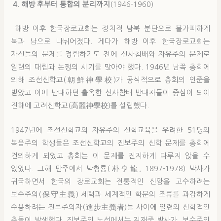
4. 해방 후부터 통합의 분리까지
(1946-1960)
해방 이후 한국장로교회는 정치적 남북 분단으로 불가피하게
북과 남으로 나뉘어졌다. 게다가 해방 이후 한국장로교회는
자신들의 문제를 정립하기도 전에 신사참배와 자유주의 문제로
일련의 대립과 논쟁의 시기를 맞아야 했다. 1946년 남쪽 총회에
의해 조선신학교(朝鮮神學校)가 공식적으로 총회의 인준을
받았고 이에 반대하던 출옥한 신사참배 반대자들이 중심이 되어
진해에 고려신학교(高麗神學校)를 설립했다.
1947년에 조선신학교의 자유주의 신학교육을 우려한 51명의
복음주의 학생들은 조선신학교의 진보주의 신학 문제를 총회에
건의하게 되었고 총회는 이 문제를 진지하게 다루지 않을 수
없었다. 그해 만주에서 박형룡(朴亨龍, 1897-1978) 박사가
귀국하면서 한국의 장로교회는 전통적인 신앙을 고수하려는
보수주의(保守主義) 세력과 세계적인 학문의 조류를 과감하게
수용하려는 진보주의자(進步主義者)들 사이에 일련의 신학적인
충돌이 발생했다. 진보주의 노선에서는 김재준 박사가, 보수주의