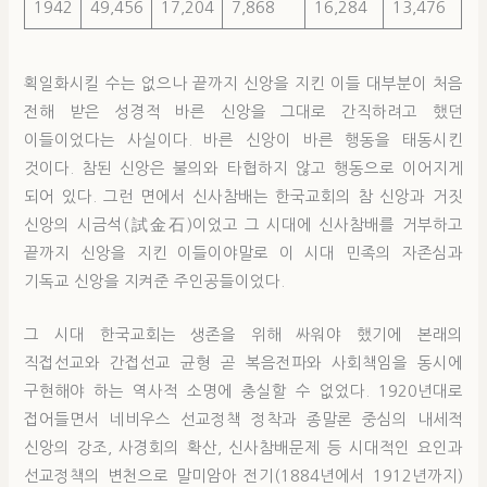
1942
49,456
17,204
7,868
16,284
13,476
획일화시킬 수는 없으나 끝까지 신앙을 지킨 이들 대부분이 처음
전해 받은 성경적 바른 신앙을 그대로 간직하려고 했던
이들이었다는 사실이다. 바른 신앙이 바른 행동을 태동시킨
것이다. 참된 신앙은 불의와 타협하지 않고 행동으로 이어지게
되어 있다. 그런 면에서 신사참배는 한국교회의 참 신앙과 거짓
신앙의 시금석(試金石)이었고 그 시대에 신사참배를 거부하고
끝까지 신앙을 지킨 이들이야말로 이 시대 민족의 자존심과
기독교 신앙을 지켜준 주인공들이었다.
그 시대 한국교회는 생존을 위해 싸워야 했기에 본래의
직접선교와 간접선교 균형 곧 복음전파와 사회책임을 동시에
구현해야 하는 역사적 소명에 충실할 수 없었다. 1920년대로
접어들면서 네비우스 선교정책 정착과 종말론 중심의 내세적
신앙의 강조, 사경회의 확산, 신사참배문제 등 시대적인 요인과
선교정책의 변천으로 말미암아 전기(1884년에서 1912년까지)