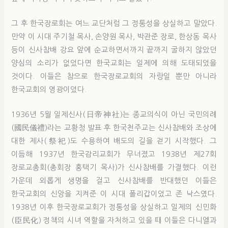
그 후 한국장로회는 여느 교단처럼 그 정통성을 상실하고 말았다.
만약 이 시대 주기철 목사, 손양원 목사, 박관준 장로, 한상동 목사
등이 신사참배 강요 앞에 순교하면서까지 끝까지 굴하지 않았던
양심의 소리가 없었다면 한국교회는 일제에 의해 도태되었을
것이다. 이들은 참으로 한국장로교회의 자랑일 뿐만 아니라
한국교회의 영광이었다.
1936년 5월 일제신사(日帝神社)는 종교의식이 아닌 국민의례
(國民儀禮)라는 교황청 발표 후 한국천주교는 신사참배와 조상에
대한 제사(祭祀)도 수용하여 배도의 길을 걷기 시작했다. 그
이듬해 1937년 한국감리교회가 무너졌고 1938년 제27회
장로교총회(총회장 홍택기 목사)가 신사참배를 가결했다. 이런
가운데 외롭게 생명을 걸고 신사참배를 반대했던 이들은
한국교회의 신앙을 지켜준 이 시대 폴리갑이었고 존 낙스였다.
1938년 이후 한국장로교회가 정통성을 상실하고 일제의 신민화
(臣民化) 정책의 시녀 역할을 자처하고 있을 때 이들은 다니엘과