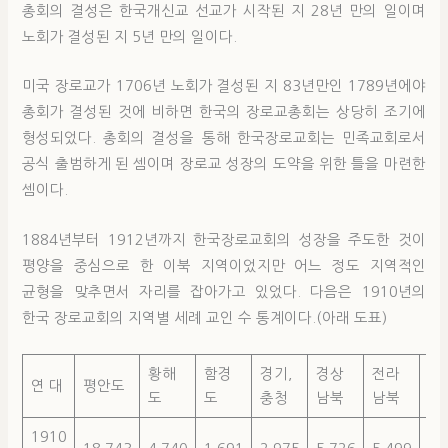
총회의 결성은 한국개신교 선교가 시작된 지 28년 만의 일이며
노회가 결성된 지 5년 만의 일이다.
미국 장로교가 1706년 노회가 결성된 지 83년만인 1789년에야
총회가 결성된 것에 비하면 한국의 장로교총회는 상당히 조기에
형성되었다. 총회의 결성을 통해 한국장로교회는 민족교회로서
공식 출범하게 된 셈이며 장로교 성장의 도약을 위한 틀을 마련한
셈이다.
1884년부터 1912년까지 한국장로교회의 성장을 주도한 것이
평양을 중심으로 한 이북 지역이었지만 어느 정도 지역적인
균형을 맞추면서 자리를 잡아가고 있었다. 다음은 1910년의
한국 장로교회의 지역별 세례 교인 수 통계이다.(아래 도표)
황해
함경
경기,
경상
전라
연 대
평안도
합
도
도
충청
남북
남북
1910