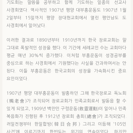
기도회는 말씀을 공부하고 함께 기도하는 일종의 선교사
사경회였다. 역사적인 1907년 평양 대부흥운동도 1907년 1월
2일부터 15일까지 평양 장대현교회에서 열린 평안남도 도
사경회에서 일어났다.
이러한 결과로 1890년부터 1910년까지 한국 장로교회는 말
그대로 폭발적인 성장을 했다. 이 기간에 세례교인 수는 교회마다
평균 매년 30%씩 증가했다. 이처럼 부흥운동이 성경공부를
중심으로 하는 사경회에서 기원했다는 사실을 간과하여서는 안
된다. 이들 부흥운동은 한국교회의 성장을 가속화시킨 중요
요인이었다.
1907년 평양 대부흥운동이 발흥하던 그해 한국장로교 독노회
(獨老會)가 조직되어 장로교회가 민족교회로서 발돋음 할 수
있게 되었고, 1909년 백만인 구령운동(救靈運動)이 일어나 민족
복음화가 진행된 후 1912년 장로회 총회(總會)가 조직되었다.
러일전쟁부터 한일합방(韓日合邦) 그리고 이듬해 ‘105인
사건’에 이르기까지 한반도는 위기의 연속이었다. 하지만