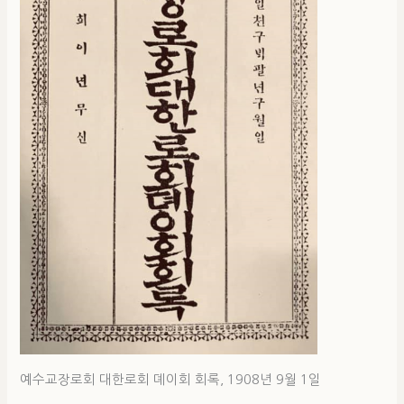
예수교장로회 대한로회 뎨이회 회록, 1908년 9월 1일