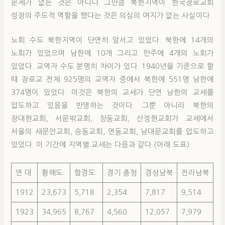
문제가 없는 것은 아니나 그만큼 북한지역이 한국장로교회
성장의 주도적 역할을 했다는 것은 의심의 여지가 없는 사실이다.
노회 수도 북한지역이 단연히 앞서고 있었다. 북한에 14개의
노회가 있었으며 남한에 10개 그리고 만주에 4개의 노회가
있었다. 교역자 수도 분명히 차이가 있다. 1940년을 기준으로 할
때 장로교 전체 925명의 교역자 중에서 북한에 551명 남한에
374명이 있었다. 이것은 북한의 교세가 단연 남한의 교세를
압도하고 있음을 반영하는 것이다. 그뿐 아니라 북한의
장대현교회, 서문밖교회, 창동교회, 산정현교회가 교세에서
서울의 새문안교회, 승동교회, 연동교회, 남대문교회를 압도하고
있었다. 이 기간에 지역별 교세는 다음과 같다.(아래 도표)
연 대
황해도
함경도
경기 충청
경상남북
전라남북
1912
23,673
5,718
2,354
7,817
9,514
1923
34,965
8,767
4,560
12,057
7,979