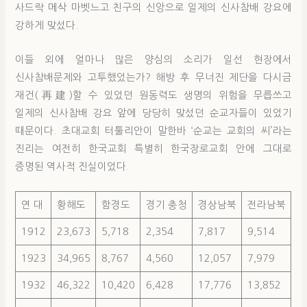
사드락 메삭 마벳느고 친구의 신앙으로 일제의 신사참배 강요에
강하게 맞섰다.
이들 외에 얼마나 많은 양심의 소리가 일선 현장에서
신사참배문제와 고투했었는가? 해방 후 무너진 제단을 다시금
재건(再建)할 수 있었던 원동력도 생명의 위험을 무릅쓰고
일제의 신사참배 강요 앞에 당당히 맞섰던 순교자들이 있었기
때문이다. 초대교회 터툴리안이 말한바 ‘순교는 교회의 씨’라는
진리는 여전히 한국교회 특별히 한국장로교회 안에 그대로
증명된 역사적 진실이었다.
연 대
황해도
함경도
경기 충청
경상남북
전라남북
1912
23,673
5,718
2,354
7,817
9,514
1923
34,965
8,767
4,560
12,057
7,979
1932
46,322
10,420
6,428
17,776
13,852