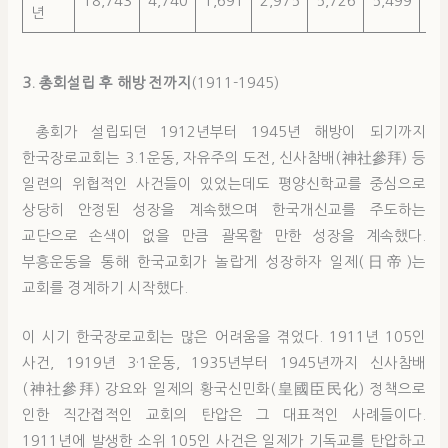
18,743
4,740
1,691
2,975
5,726
5,499
39
년
3. 총회설립 후 해방 전까지
(1911-1945)
총회가 설립되던 1912년부터 1945년 해방이 되기까지
한국장로교회는 3.1운동, 자유주의 도전, 신사참배(神社參拜) 등
일련의 위협적인 사건들이 있었는데도 평양신학교를 중심으로
상당히 안정된 성장을 계속했으며 한국개신교를 주도하는
교단으로 손색이 없을 만큼 괄목할 만한 성장을 계속했다.
부흥운동을 통해 한국교회가 놀랍게 성장하자 일제(日帝)는
교회를 경계하기 시작했다.
이 시기 한국장로교회는 많은 어려움을 겪었다. 1911년 105인
사건, 1919년 3·1운동, 1935년부터 1945년까지 신사참배
(神社參拜) 강요와 일제의 황국신민화(皇國臣民化) 정책으로
인한 직간접적인 교회의 탄압은 그 대표적인 사례들이다.
1911년에 발생한 소위 105인 사건은 일제가 기독교를 탄압하고