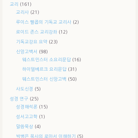
교리
(161)
교리사
(21)
루이스 뻘콥의 기독교 교리사
(2)
로이드 존스 교리강좌
(12)
기독교강요 요약
(23)
신앙고백서
(98)
웨스트민스터 소요리문답
(16)
하이델베르크 요리문답
(31)
웨스트민스터 신앙고백
(50)
사도신경
(5)
성경 연구
(25)
성경해석론
(15)
성서고고학
(1)
말씀묵상
(4)
박병은 목사의 로마서 이해하기
(5)