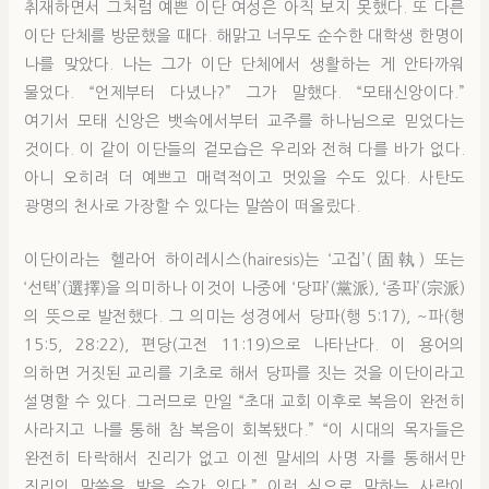
취재하면서 그처럼 예쁜 이단 여성은 아직 보지 못했다. 또 다른
이단 단체를 방문했을 때다. 해맑고 너무도 순수한 대학생 한명이
나를 맞았다. 나는 그가 이단 단체에서 생활하는 게 안타까워
물었다. “언제부터 다녔나?” 그가 말했다. “모태신앙이다.”
여기서 모태 신앙은 뱃속에서부터 교주를 하나님으로 믿었다는
것이다. 이 같이 이단들의 겉모습은 우리와 전혀 다를 바가 없다.
아니 오히려 더 예쁘고 매력적이고 멋있을 수도 있다. 사탄도
광명의 천사로 가장할 수 있다는 말씀이 떠올랐다.
이단이라는 헬라어 하이레시스(hairesis)는 ‘고집’(固執) 또는
‘선택’(選擇)을 의미하나 이것이 나중에 ‘당파’(黨派), ‘종파’(宗派)
의 뜻으로 발전했다. 그 의미는 성경에서 당파(행 5:17), ~파(행
15:5, 28:22), 편당(고전 11:19)으로 나타난다. 이 용어의
의하면 거짓된 교리를 기초로 해서 당파를 짓는 것을 이단이라고
설명할 수 있다. 그러므로 만일 “초대 교회 이후로 복음이 완전히
사라지고 나를 통해 참 복음이 회복됐다.” “이 시대의 목자들은
완전히 타락해서 진리가 없고 이젠 말세의 사명 자를 통해서만
진리의 말씀을 받을 수가 있다.” 이런 식으로 말하는 사람이