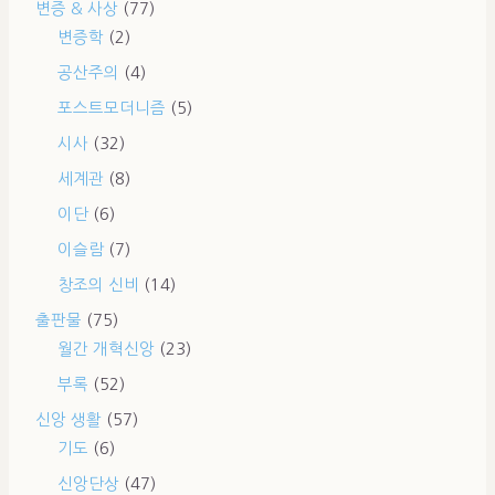
변증 & 사상
(77)
변증학
(2)
공산주의
(4)
포스트모더니즘
(5)
시사
(32)
세계관
(8)
이단
(6)
이슬람
(7)
창조의 신비
(14)
출판물
(75)
월간 개혁신앙
(23)
부록
(52)
신앙 생활
(57)
기도
(6)
신앙단상
(47)