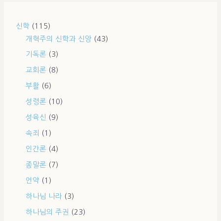
신학
(115)
개혁주의 신학과 신앙
(43)
기독론
(3)
교회론
(8)
부활
(6)
성령론
(10)
성육신
(9)
속죄
(1)
인간론
(4)
종말론
(7)
언약
(1)
하나님 나라
(3)
하나님의 주권
(23)