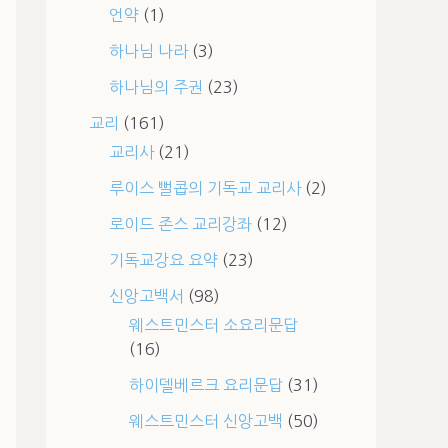
언약
(1)
하나님 나라
(3)
하나님의 주권
(23)
교리
(161)
교리사
(21)
루이스 뻘콥의 기독교 교리사
(2)
로이드 존스 교리강좌
(12)
기독교강요 요약
(23)
신앙고백서
(98)
웨스트민스터 소요리문답
(16)
하이델베르크 요리문답
(31)
웨스트민스터 신앙고백
(50)