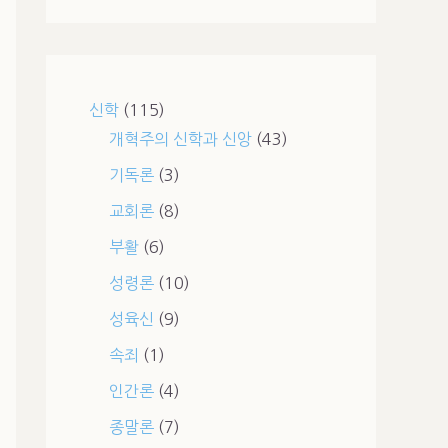
신학
(115)
개혁주의 신학과 신앙
(43)
기독론
(3)
교회론
(8)
부활
(6)
성령론
(10)
성육신
(9)
속죄
(1)
인간론
(4)
종말론
(7)