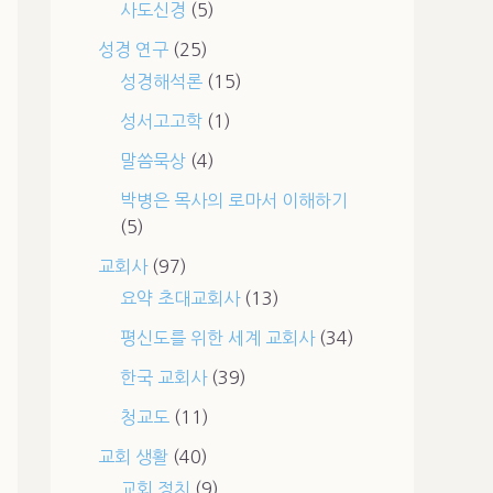
사도신경
(5)
성경 연구
(25)
성경해석론
(15)
성서고고학
(1)
말씀묵상
(4)
박병은 목사의 로마서 이해하기
(5)
교회사
(97)
요약 초대교회사
(13)
평신도를 위한 세계 교회사
(34)
한국 교회사
(39)
청교도
(11)
교회 생활
(40)
교회 정치
(9)