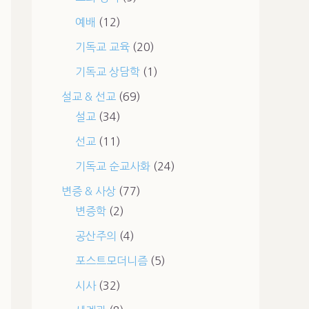
예배
(12)
기독교 교육
(20)
기독교 상담학
(1)
설교 & 선교
(69)
설교
(34)
선교
(11)
기독교 순교사화
(24)
변증 & 사상
(77)
변증학
(2)
공산주의
(4)
포스트모더니즘
(5)
시사
(32)