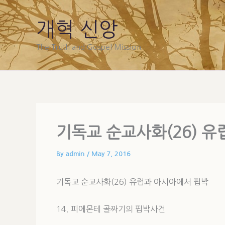
Skip
to
개혁 신앙
content
The Truth and Gospel Mission
기독교 순교사화(26) 
By
admin
/
May 7, 2016
기독교 순교사화(26) 유럽과 아시아에서 핍박
14. 피에몬테 골짜기의 핍박사건