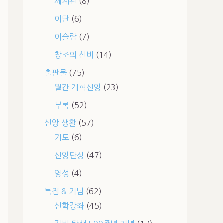
세계관
(8)
이단
(6)
이슬람
(7)
창조의 신비
(14)
출판물
(75)
월간 개혁신앙
(23)
부록
(52)
신앙 생활
(57)
기도
(6)
신앙단상
(47)
영성
(4)
특집 & 기념
(62)
신학강좌
(45)