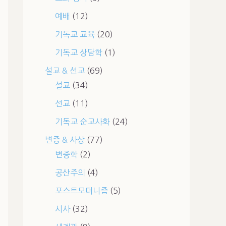
예배
(12)
기독교 교육
(20)
기독교 상담학
(1)
설교 & 선교
(69)
설교
(34)
선교
(11)
기독교 순교사화
(24)
변증 & 사상
(77)
변증학
(2)
공산주의
(4)
포스트모더니즘
(5)
시사
(32)