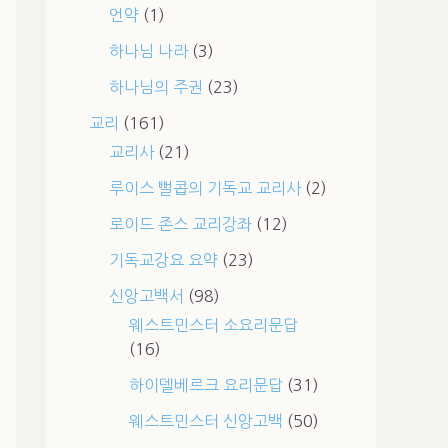
언약
(1)
하나님 나라
(3)
하나님의 주권
(23)
교리
(161)
교리사
(21)
루이스 뻘콥의 기독교 교리사
(2)
로이드 존스 교리강좌
(12)
기독교강요 요약
(23)
신앙고백서
(98)
웨스트민스터 소요리문답
(16)
하이델베르크 요리문답
(31)
웨스트민스터 신앙고백
(50)