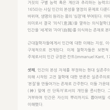
거짓의 구별 능력 혹은 계산과 추리하는 능력으로 제한
1650)는 사실 인간의 본성을 열정의 문제로 다룬다
바뀌며, 생명의 원리는 몸의 ‘심장’에 부여된다. 이
의미로서 결국 ‘의식’(意識)을 말하는 의식철학(意識哲
인간을 ‘세계’와 ‘자아’(自我)를 의식하는 존재
근대철학자들에게서 인간에 대한 이해는 지성, 이성
구체적으로 전개된다. 이제 철학자들은 보편적
주체로서의 인간 규정은 칸트(Immanuel Kant, 1
셋째
, 인간의 본성 자체를 부정하는 현대 실존주의(實存主
의해 시작된 고전 철학에 대한 반론은 실존주의로
‘본질’을 만들어가는 존재로 간주한다. 이들 가운데 특별히
(神) 앞에 선 단독자’로서의 개인을 중시한다. 그리고 
거부하며 인간은 자신의 뿌리까지도 뽑아버릴 수
이해했다.