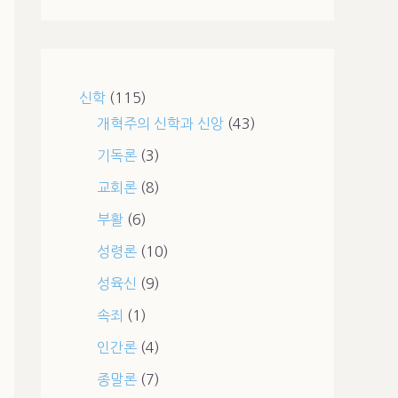
신학
(115)
개혁주의 신학과 신앙
(43)
기독론
(3)
교회론
(8)
부활
(6)
성령론
(10)
성육신
(9)
속죄
(1)
인간론
(4)
종말론
(7)