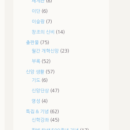
세계관
(8)
이단
(6)
이슬람
(7)
창조의 신비
(14)
출판물
(75)
월간 개혁신앙
(23)
부록
(52)
신앙 생활
(57)
기도
(6)
신앙단상
(47)
영성
(4)
특집 & 기념
(62)
신학강좌
(45)