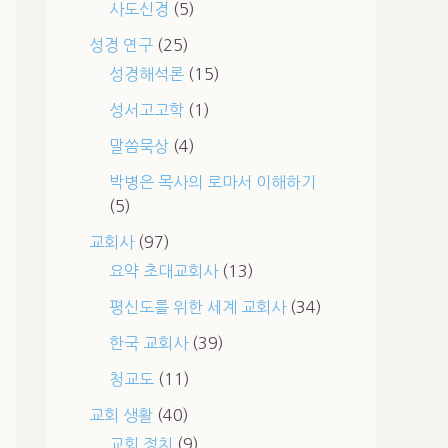
사도신경
(5)
성경 연구
(25)
성경해석론
(15)
성서고고학
(1)
말씀묵상
(4)
박병은 목사의 로마서 이해하기
(5)
교회사
(97)
요약 초대교회사
(13)
평신도를 위한 세계 교회사
(34)
한국 교회사
(39)
청교도
(11)
교회 생활
(40)
교회 정치
(9)