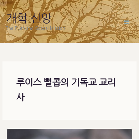
Skip
to
개혁 신앙
content
The Truth and Gospel Mission
루이스 뻘콥의 기독교 교리
사