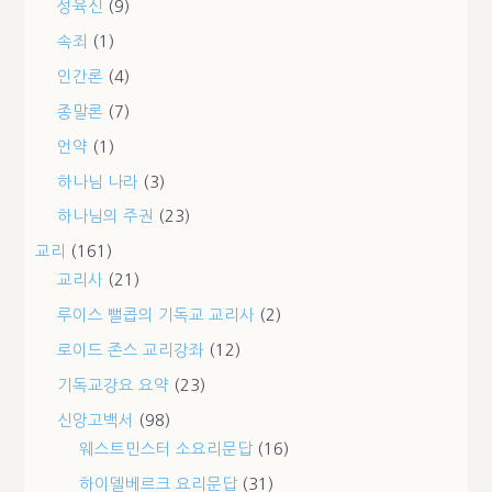
성육신
(9)
속죄
(1)
인간론
(4)
종말론
(7)
언약
(1)
하나님 나라
(3)
하나님의 주권
(23)
교리
(161)
교리사
(21)
루이스 뻘콥의 기독교 교리사
(2)
로이드 존스 교리강좌
(12)
기독교강요 요약
(23)
신앙고백서
(98)
웨스트민스터 소요리문답
(16)
하이델베르크 요리문답
(31)