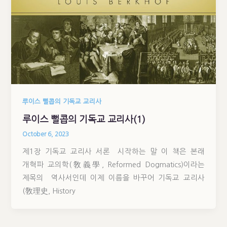
루이스 뻘콥의 기독교 교리사
루이스 뻘콥의 기독교 교리사(1)
October 6, 2023
제1장 기독교 교리사 서론 시작하는 말 이 책은 본래
개혁파 교의학(敎義學, Reformed Dogmatics)이라는
제목의 역사서인데 이제 이름을 바꾸어 기독교 교리사
(敎理史, History