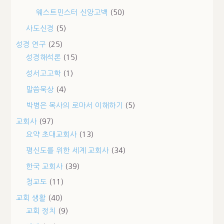
웨스트민스터 신앙고백
(50)
사도신경
(5)
성경 연구
(25)
성경해석론
(15)
성서고고학
(1)
말씀묵상
(4)
박병은 목사의 로마서 이해하기
(5)
교회사
(97)
요약 초대교회사
(13)
평신도를 위한 세계 교회사
(34)
한국 교회사
(39)
청교도
(11)
교회 생활
(40)
교회 정치
(9)