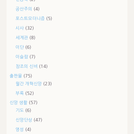
공산주의
(4)
포스트모더니즘
(5)
시사
(32)
세계관
(8)
이단
(6)
이슬람
(7)
창조의 신비
(14)
출판물
(75)
월간 개혁신앙
(23)
부록
(52)
신앙 생활
(57)
기도
(6)
신앙단상
(47)
영성
(4)