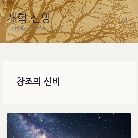
Skip
to
개혁 신앙
content
The Truth and Gospel Mission
창조의 신비