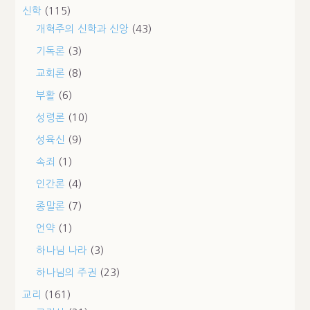
신학
(115)
개혁주의 신학과 신앙
(43)
기독론
(3)
교회론
(8)
부활
(6)
성령론
(10)
성육신
(9)
속죄
(1)
인간론
(4)
종말론
(7)
언약
(1)
하나님 나라
(3)
하나님의 주권
(23)
교리
(161)