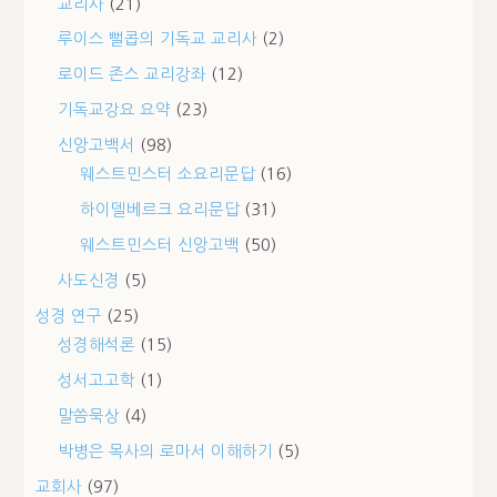
교리사
(21)
루이스 뻘콥의 기독교 교리사
(2)
로이드 존스 교리강좌
(12)
기독교강요 요약
(23)
신앙고백서
(98)
웨스트민스터 소요리문답
(16)
하이델베르크 요리문답
(31)
웨스트민스터 신앙고백
(50)
사도신경
(5)
성경 연구
(25)
성경해석론
(15)
성서고고학
(1)
말씀묵상
(4)
박병은 목사의 로마서 이해하기
(5)
교회사
(97)