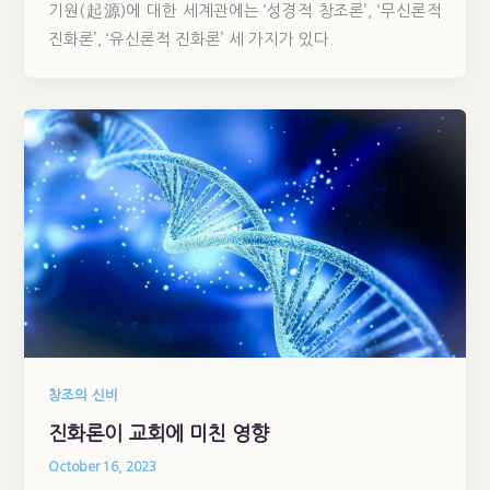
기원(起源)에 대한 세계관에는 ‘성경적 창조론’, ‘무신론적
진화론’, ‘유신론적 진화론’ 세 가지가 있다.
창조의 신비
진화론이 교회에 미친 영향
October 16, 2023