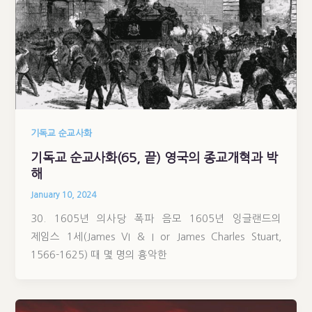
기독교 순교사화
기독교 순교사화(65, 끝) 영국의 종교개혁과 박
해
January 10, 2024
30. 1605년 의사당 폭파 음모 1605년 잉글랜드의
제임스 1세(James VI & I or James Charles Stuart,
1566-1625) 때 몇 명의 흉악한