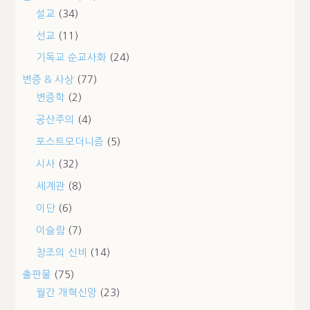
설교
(34)
선교
(11)
기독교 순교사화
(24)
변증 & 사상
(77)
변증학
(2)
공산주의
(4)
포스트모더니즘
(5)
시사
(32)
세계관
(8)
이단
(6)
이슬람
(7)
창조의 신비
(14)
출판물
(75)
월간 개혁신앙
(23)