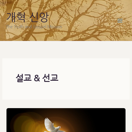
Skip
to
개혁 신앙
content
The Truth and Gospel Mission
설교 & 선교