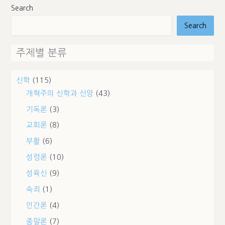
Search
Search
주제별 분류
신학
(115)
개혁주의 신학과 신앙
(43)
기독론
(3)
교회론
(8)
부활
(6)
성령론
(10)
성육신
(9)
속죄
(1)
인간론
(4)
종말론
(7)