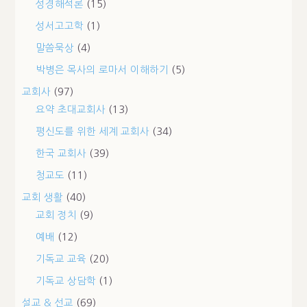
성경해석론
(15)
성서고고학
(1)
말씀묵상
(4)
박병은 목사의 로마서 이해하기
(5)
교회사
(97)
요약 초대교회사
(13)
평신도를 위한 세계 교회사
(34)
한국 교회사
(39)
청교도
(11)
교회 생활
(40)
교회 정치
(9)
예배
(12)
기독교 교육
(20)
기독교 상담학
(1)
설교 & 선교
(69)