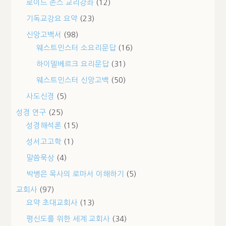
로이드 존스 교리강좌
(12)
기독교강요 요약
(23)
신앙고백서
(98)
웨스트민스터 소요리문답
(16)
하이델베르크 요리문답
(31)
웨스트민스터 신앙고백
(50)
사도신경
(5)
성경 연구
(25)
성경해석론
(15)
성서고고학
(1)
말씀묵상
(4)
박병은 목사의 로마서 이해하기
(5)
교회사
(97)
요약 초대교회사
(13)
평신도를 위한 세계 교회사
(34)