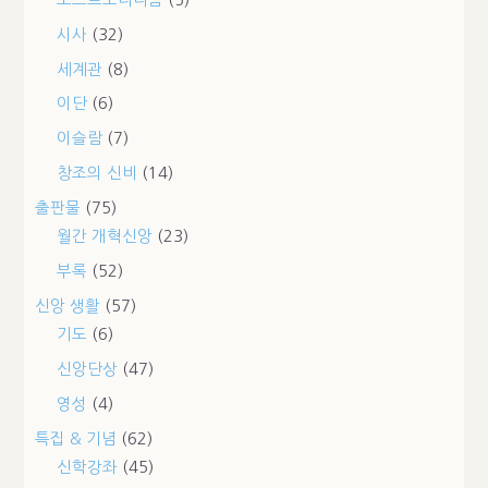
시사
(32)
세계관
(8)
이단
(6)
이슬람
(7)
창조의 신비
(14)
출판물
(75)
월간 개혁신앙
(23)
부록
(52)
신앙 생활
(57)
기도
(6)
신앙단상
(47)
영성
(4)
특집 & 기념
(62)
신학강좌
(45)