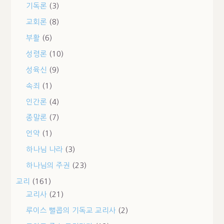
기독론
(3)
교회론
(8)
부활
(6)
성령론
(10)
성육신
(9)
속죄
(1)
인간론
(4)
종말론
(7)
언약
(1)
하나님 나라
(3)
하나님의 주권
(23)
교리
(161)
교리사
(21)
루이스 뻘콥의 기독교 교리사
(2)