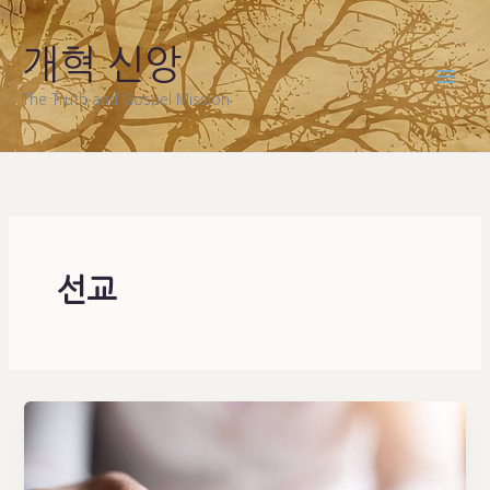
Skip
to
개혁 신앙
content
The Truth and Gospel Mission
선교