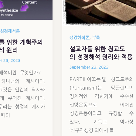
성경해석론
,
성경해석론
부록
를 위한 개혁주의
설교자를 위한 청교도
석 원리
의 성경해석 원리와 적용
r 23, 2023
September 23, 2023
경해석이란 무엇인가?
PARTⅡ 이끄는 말 청교도주의
하나님의 계시이다.
(Puritanism)는 잉글랜드의
그것은 인간의 역사와
정치적인 격변기에 순수한
데 주어진 계시이다.
신앙운동으로 이어진
우리는 성경의 계시가
성경운동이라고 규정할 수
 때의
있다. 기독교 역사상
‘신구약성경 외에서 볼