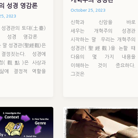
의 성경 영감론
October 25, 2023
25, 2023
신학과 신앙을 바로
 성경관의 토대(土臺)
세우는 개혁주의 성경관
의 성경 영감론
시작하는 말 우리는 개혁주의
 말 성경관(聖經觀)은
성경관(聖經觀)을 논할 때
결정짓는다. 성경에
다음의 몇 가지 내용을
점(觀點)은 사상과
이해하는 것이 중요하다.
삶에 결정적 역할을
그것은