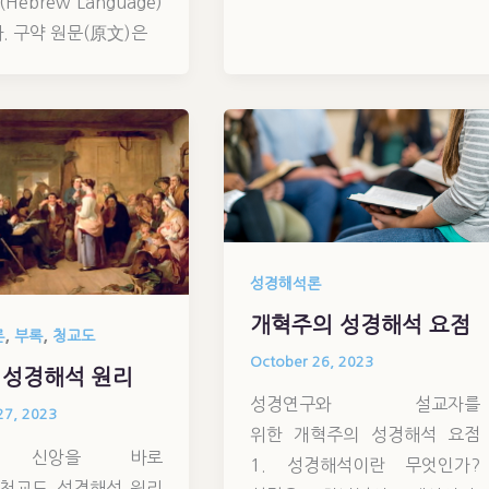
ebrew Language)
. 구약 원문(原文)은
성경해석론
개혁주의 성경해석 요점
,
,
론
부록
청교도
October 26, 2023
 성경해석 원리
성경연구와 설교자를
27, 2023
위한 개혁주의 성경해석 요점
과 신앙을 바로
1. 성경해석이란 무엇인가?
청교도 성경해석 원리