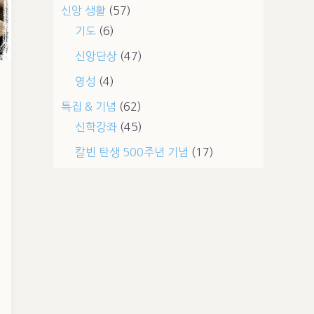
신앙 생활
(57)
기도
(6)
신앙단상
(47)
영성
(4)
특집 & 기념
(62)
신학강좌
(45)
칼빈 탄생 500주년 기념
(17)