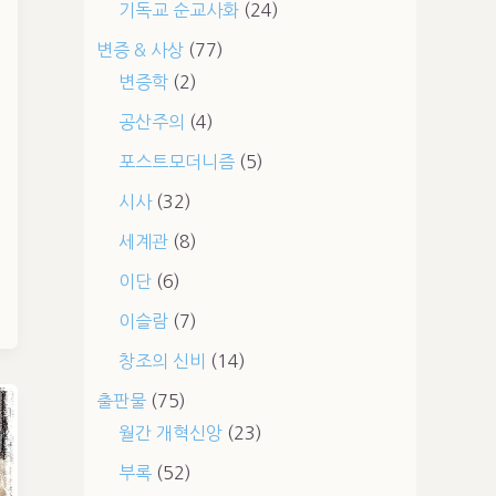
기독교 순교사화
(24)
변증 & 사상
(77)
변증학
(2)
공산주의
(4)
포스트모더니즘
(5)
시사
(32)
세계관
(8)
이단
(6)
이슬람
(7)
창조의 신비
(14)
출판물
(75)
월간 개혁신앙
(23)
부록
(52)