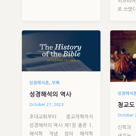
히브리어(H
로 쓰였다
,
성경해석론
부록
성경해석
성경해석의 역사
청교도
October 27, 2023
October 
초대교회부터 종교개혁까지
성경해석의 역사 제1장 총론 1.
신학
해석학 개념 정의 해석학
세우는 