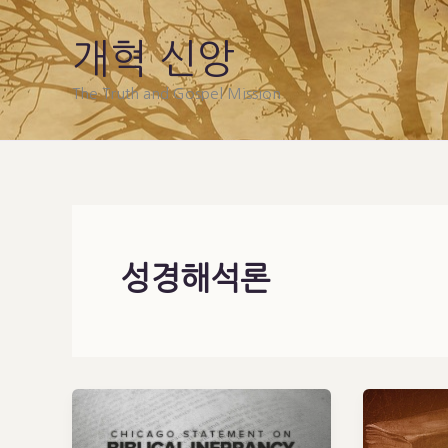
Skip
to
개혁 신앙
content
The Truth and Gospel Mission
성경해석론