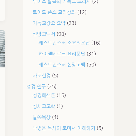
루이스 뻘콥의 기독교 교리사
(2)
로이드 존스 교리강좌
(12)
기독교강요 요약
(23)
신앙고백서
(98)
웨스트민스터 소요리문답
(16)
하이델베르크 요리문답
(31)
웨스트민스터 신앙고백
(50)
사도신경
(5)
성경 연구
(25)
성경해석론
(15)
성서고고학
(1)
말씀묵상
(4)
박병은 목사의 로마서 이해하기
(5)