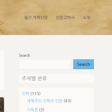
월간 개혁신앙
신앙고백서
소개
Search
Search
주제별 분류
신학
(115)
개혁주의 신학과 신앙
(43)
기독론
(3)