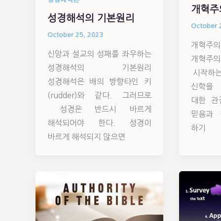
개혁주
성경해석의 기본원리
October 
October 25, 2023
개혁주의
신앙과 설교의 성패를 좌우하는
개혁주
성경해석의 기본원리
시작하는
성경해석은 배의 방향타인 키
신학을 
(rudder)와 같다. 그러므로
대한 관
성경은 반드시 바르게
믿음과 
해석되어야 한다. 성경이
하기
바르게 해석되지 않으면