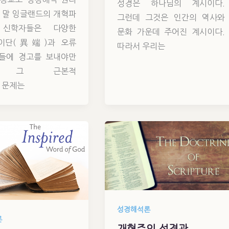
성경은 하나님의 계시이다.
 말 잉글랜드의 개혁파
그런데 그것은 인간의 역사와
 신학자들은 다양한
문화 가운데 주어진 계시이다.
이단(異端)과 오류
따라서 우리는
들에 경고를 보내야만
. 그 근본적
 문제는
성경해석론
론
개혁주의 성경관