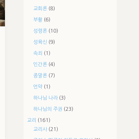
교회론
(8)
부활
(6)
성령론
(10)
성육신
(9)
속죄
(1)
인간론
(4)
종말론
(7)
언약
(1)
하나님 나라
(3)
하나님의 주권
(23)
교리
(161)
교리사
(21)