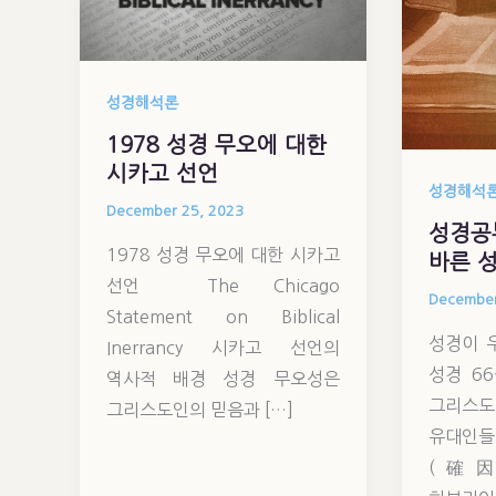
성경해석론
1978 성경 무오에 대한
시카고 선언
성경해석
December 25, 2023
성경공
1978 성경 무오에 대한 시카고
바른 
선언 The Chicago
December
Statement on Biblical
성경이 
Inerrancy 시카고 선언의
성경 6
역사적 배경 성경 무오성은
그리
그리스도인의 믿음과 […]
유대인
(確因