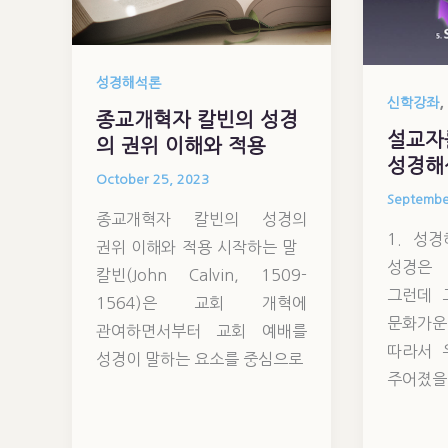
성경해석론
,
신학강좌
종교개혁자 칼빈의 성경
설교자
의 권위 이해와 적용
성경해
October 25, 2023
Septembe
종교개혁자 칼빈의 성경의
1. 성
권위 이해와 적용 시작하는 말
성경은 
칼빈(John Calvin, 1509-
그런데 
1564)은 교회 개혁에
문화가운
관여하면서부터 교회 예배를
따라서 
성경이 말하는 요소를 중심으로
주어졌을