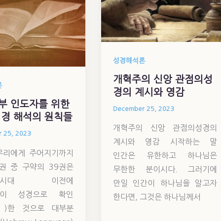
성경해석론
개혁주의 신앙 관점의성
론
경의 계시와 영감
부 인도자를 위한
December 25, 2023
성경 해석의 원칙들
개혁주의 신앙 관점의성경의
 25, 2023
계시와 영감 시작하는 말
우리에게 주어지기까지
인간은 유한하고 하나님은
6권 중 구약의 39권은
무한한 분이시다. 그러기에
스도시대 이전에
만일 인간이 하나님을 알고자
들이 성경으로 확인
한다면, 그것은 하나님께서
)한 것으로 대부분