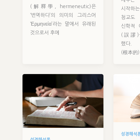
(解釋學, hermeneutic)은
시작하는
‘번역하다’의 의미의 그리스어
청교도
‘Ερμηνεία’라는 말에서 유래된
신학적 
것으로서 후에
(誤謬)
했다
(根本的)
성경해석
성경해석론