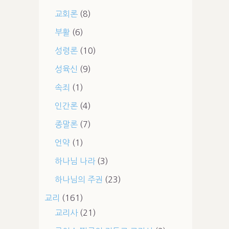
교회론
(8)
부활
(6)
성령론
(10)
성육신
(9)
속죄
(1)
인간론
(4)
종말론
(7)
언약
(1)
하나님 나라
(3)
하나님의 주권
(23)
교리
(161)
교리사
(21)