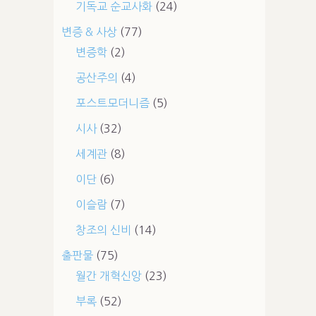
기독교 순교사화
(24)
변증 & 사상
(77)
변증학
(2)
공산주의
(4)
포스트모더니즘
(5)
시사
(32)
세계관
(8)
이단
(6)
이슬람
(7)
창조의 신비
(14)
출판물
(75)
월간 개혁신앙
(23)
부록
(52)