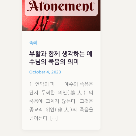
속죄
부활과 함께 생각하는 예
수님의 죽음의 의미
October 4, 2023
1. 언약의 피 예수의 죽음은
단지 무죄한 의인(義人) 의
죽음에 그치지 않는다. 그것은
종교적 위인(偉人)의 죽음을
넘어선다. […]