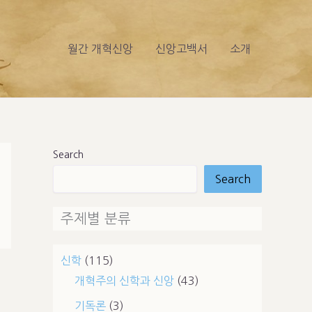
월간 개혁신앙
신앙고백서
소개
Search
Search
주제별 분류
신학
(115)
개혁주의 신학과 신앙
(43)
기독론
(3)