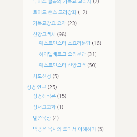
루이스 뻘콥의 기독교 교리사
(2)
로이드 존스 교리강좌
(12)
기독교강요 요약
(23)
신앙고백서
(98)
웨스트민스터 소요리문답
(16)
하이델베르크 요리문답
(31)
웨스트민스터 신앙고백
(50)
사도신경
(5)
성경 연구
(25)
성경해석론
(15)
성서고고학
(1)
말씀묵상
(4)
박병은 목사의 로마서 이해하기
(5)