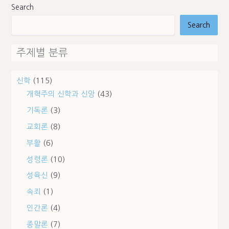
Search
Search
주제별 분류
신학
(115)
개혁주의 신학과 신앙
(43)
기독론
(3)
교회론
(8)
부활
(6)
성령론
(10)
성육신
(9)
속죄
(1)
인간론
(4)
종말론
(7)