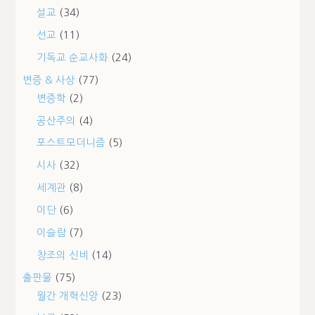
설교
(34)
선교
(11)
기독교 순교사화
(24)
변증 & 사상
(77)
변증학
(2)
공산주의
(4)
포스트모더니즘
(5)
시사
(32)
세계관
(8)
이단
(6)
이슬람
(7)
창조의 신비
(14)
출판물
(75)
월간 개혁신앙
(23)