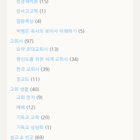
성경해석론
(15)
성서고고학
(1)
말씀묵상
(4)
박병은 목사의 로마서 이해하기
(5)
교회사
(97)
요약 초대교회사
(13)
평신도를 위한 세계 교회사
(34)
한국 교회사
(39)
청교도
(11)
교회 생활
(40)
교회 정치
(9)
예배
(12)
기독교 교육
(20)
기독교 상담학
(1)
설교 & 선교
(69)