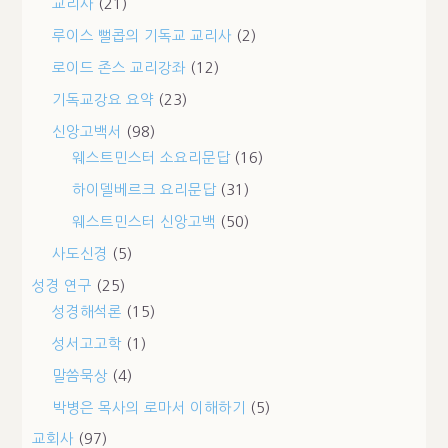
교리사
(21)
루이스 뻘콥의 기독교 교리사
(2)
로이드 존스 교리강좌
(12)
기독교강요 요약
(23)
신앙고백서
(98)
웨스트민스터 소요리문답
(16)
하이델베르크 요리문답
(31)
웨스트민스터 신앙고백
(50)
사도신경
(5)
성경 연구
(25)
성경해석론
(15)
성서고고학
(1)
말씀묵상
(4)
박병은 목사의 로마서 이해하기
(5)
교회사
(97)