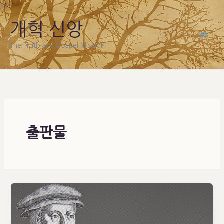
Skip
to
개혁 신앙
content
The Truth and Gospel Mission
출판물