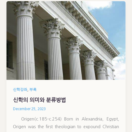
,
신학강좌
부록
신학의 의미와 분류방법
December 25, 2023
Origen(c.185–c.254) Born in Alexandria, Egypt,
Origen was the first theologian to expound Christian