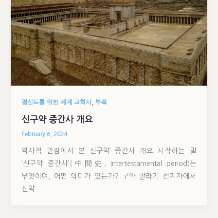
,
평신도를 위한 세계 교회사
부록
신구약 중간사 개요
February 6, 2024
역사적 관점에서 본 신구약 중간사 개요 시작하는 말
‘신구약 중간사’(中間史, Intertestamental period)는
무엇이며, 어떤 의미가 있는가? 구약 말라기 선지자에서
신약