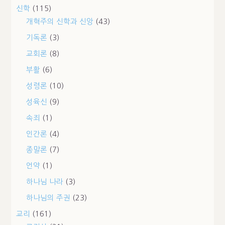
신학
(115)
개혁주의 신학과 신앙
(43)
기독론
(3)
교회론
(8)
부활
(6)
성령론
(10)
성육신
(9)
속죄
(1)
인간론
(4)
종말론
(7)
언약
(1)
하나님 나라
(3)
하나님의 주권
(23)
교리
(161)