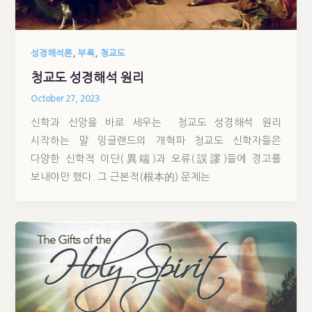
,
,
성경해석론
부록
청교도
청교도 성경해석 원리
October 27, 2023
신학과 신앙을 바로 세우는 청교도 성경해석 원리
시작하는 말 잉글랜드의 개혁파 청교도 신학자들은
다양한 신학적 이단(異端)과 오류(誤謬)들에 경고를
보내야만 했다. 그 근본적(根本的) 문제는