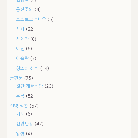
공산주의
(4)
포스트모더니즘
(5)
시사
(32)
세계관
(8)
이단
(6)
이슬람
(7)
창조의 신비
(14)
출판물
(75)
월간 개혁신앙
(23)
부록
(52)
신앙 생활
(57)
기도
(6)
신앙단상
(47)
영성
(4)