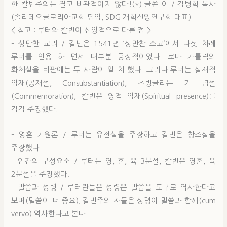
한 칼빈주의는 결코 비관적이지 않다!(*) 글쓴 이 / 김병혁 목사
(솔리데오글로리아교회 담임, SDG 개혁신앙연구회 대표)
< 참고 : 루터와 칼빈이 신앙적으로 다른 점 >
– 성만찬 교리 / 칼빈은 1541년 ‘성만찬 소고’에서 다섯 차례
루터를 인용 하 면서 대부분 긍정적이었다. 로마 가톨릭의
화체설을 비판에는 두 사람이 일 치 했다. 그러나 루터는 실재적
임재(공재설, Consubstantiation), 츠빙글리는 기 념설
(Commemoration), 칼빈은 영적 임재(Spiritual presence)를
각각 주장했다.
– 영혼 기원론 / 루터는 유전설을 주장하고 칼빈은 창조설을
주장했다.
– 인간의 구성요소 / 루터는 영, 혼, 육 3분설, 칼빈은 영혼, 육
2분설을 주장했다.
– 말씀과 성령 / 루터란들은 성령은 말씀을 도구로 역사한다고
보며(말씀이 더 중요), 칼빈주의 자들은 성령이 말씀과 함께(cum
vervo) 역사한다고 본다.