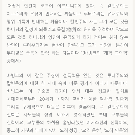
‘어떻게 인간이 축복에 이르느냐?’에 있다. 즉 칼빈주의는
이교주의와 우상에 반대하는 싸움이고 루터주의는 유대주의와
행위 거룩에 반대하는 싸움이다. 칼빈주의 자는 그가 모든 것을
하나님의 결정에 되돌리고 물질(物質)의 원인을 추적하며 앞으로
모든 것을 하나님의 영광에 유익되게 하기 전에는 쉬지 않는
반면에 루터주의자는 현상에 만족하고 그가 신앙을 통하여
부여받은 축복에 안락 하는 자들이다.”(바빙크의 ‘개혁 교의학’
중에서)
바빙크의 이 같은 주장이 설득력을 얻는 것은 루터주의와
칼빈주의에 대한 한 시대 속에 머문 평가가 아니기 때문이다.
바빙크는 이 진술을 하기에 앞서 매우 정교한 필치로
초대교회로부터 20세기 초까지 교회가 처한 역사적 정황과
교리를 구체적으로 더듬은 이후의 결론이다. 즉 칼빈주의의
신학은 사도들의 성경 이해에 충실하였던 초대 교부들의
신학이요, 교부들의 해석을 총망라했던 어거스틴의 신학이요,
종교적 거짓과 부패에 맞서 ‘오직 성경’, ‘오직 은혜’, ‘오직 믿음’의