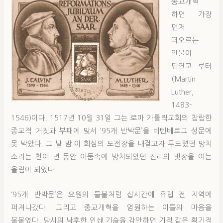
종교개혁
하면 가장
먼저
떠오르는
인물이
단연코 루터
(Martin
Luther,
1483–
1546)이다. 1517년 10월 31일 그는 로마 가톨릭교회의 참람한
종교적 거짓과 부패에 맞서 ‘95개 반박문’을 비텐베르그 성문에
못 박았다. 그 날 밤 이 회심의 도전장을 내걸고자 두드렸던 망치
소리는 천여 년 동안 어둠속에 방치되었던 진리의 빗장을 여는
울림이 되었다.
‘95개 반박문’은 요원의 들불처럼 삽시간에 유럽 전 지역에
퍼져나갔다. 그리고 종교개혁을 염원하는 이들의 마음을
불붙였다. 당시의 낙후한 인쇄 기술을 감안하면 기적 같은 획기적