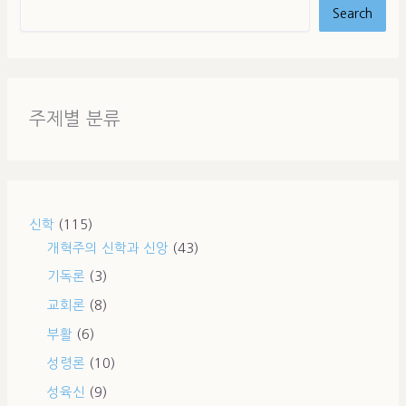
Search
주제별 분류
신학
(115)
개혁주의 신학과 신앙
(43)
기독론
(3)
교회론
(8)
부활
(6)
성령론
(10)
성육신
(9)