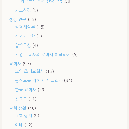
웨스트민스터 신앙고백
(50)
사도신경
(5)
성경 연구
(25)
성경해석론
(15)
성서고고학
(1)
말씀묵상
(4)
박병은 목사의 로마서 이해하기
(5)
교회사
(97)
요약 초대교회사
(13)
평신도를 위한 세계 교회사
(34)
한국 교회사
(39)
청교도
(11)
교회 생활
(40)
교회 정치
(9)
예배
(12)