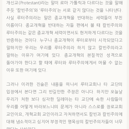
개신교(Protestant)라는 말이 로마 가톨릭과 다르다는 것을 말해
주듯 ‘칼빈주의’와 ‘루터주의’는 서로 같지 않다는 것을 나타낸다.
사실 루터주의라는 말은 종교개혁을 반대하는 세력들이 부친
이름이다. 종교개혁을 반대하는 자들 편에서 볼 때 칼빈주의와
루터주의는 같은 종교개혁 세력이면서도 현저하게 다르다는 것을
반증하는 것이다. 누구나 종교개혁이 루터로부터 시작되었다고
말하지만 우리는 우리를 루터주의라 하지 않고 칼빈주의라고
말하는 이유가 여기에 있다. 종교개혁의 본질적인 성격으로
돌아가야 한다고 할 때에 루터와 루터주의에게서 머물 수 없는
이유 또한 여기에 있다.
그러나 이러한 진술은 내용을 떠나서 루터교회나 타 교단의
입장에서 본다면 그리 반길만한 주장은 아니다. 하지만 오늘날
우리가 처한 보다 심각한 딜레마는 타 교단에 속한 사람들이
우리를 어떻게 바라보느냐의 문제가 아니라 스스로를 장로교회
교인이요, 개혁교회 교인이라고 자처하면서도 칼빈과 칼빈주의에
대해 냉소적이고 심지어 부정적인 명목상의 칼빈주의자들이 너무