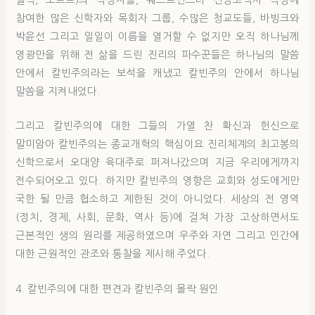
벨직, 도르트)의 작성자들, 웨스트민스터 신앙고백서 작성에
참여한 많은 신학자와 목회자 그룹, 수많은 청교도들, 바빙크와
박윤선 그리고 일일이 이름을 열거할 수 없지만 오직 하나님께
영광만을 위해 전 삶을 드린 진리의 파수꾼들은 하나님의 말씀
안에서 칼빈주의라는 보석을 캐냈고 칼빈주의 안에서 하나님
말씀을 지켜내었다.
그리고 칼빈주의에 대한 그들의 가열 찬 확신과 헌신으로
말미암아 칼빈주의는 종교개혁의 핵심이요 진리체계의 최고봉의
신학으로서 오대양 육대주로 퍼져나갔으며 지금 우리에게까지
전수되어오고 있다. 하지만 칼빈주의 영향은 교회와 성도에게만
국한 될 만큼 협소하고 제한된 것이 아니었다. 세상의 전 영역
(정치, 경제, 사회, 문화, 역사 등)에 걸쳐 가장 고상하면서도
근본적인 생의 원리를 제공하였으며 우주와 자연 그리고 인간에
대한 근원적인 관조와 통찰을 제시해 주었다.
4. 칼빈주의에 대한 편견과 칼빈주의 몰락 원인