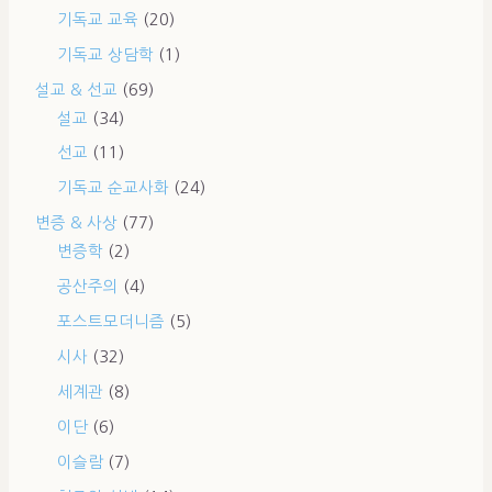
기독교 교육
(20)
기독교 상담학
(1)
설교 & 선교
(69)
설교
(34)
선교
(11)
기독교 순교사화
(24)
변증 & 사상
(77)
변증학
(2)
공산주의
(4)
포스트모더니즘
(5)
시사
(32)
세계관
(8)
이단
(6)
이슬람
(7)