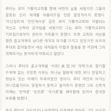
루터는 로마 가톨릭교회를 향해 비판의 날을 세웠지만 그들의
잘못된 진리 체계를 허물어뜨릴 만큼 결정적이지 못했다.
‘이신칭의’와 ‘만인제사장’ 같은 로마 가톨릭교회와 차별되는
개신교 신학의 금자탑을 세웠지만 그는 로마 가톨릭교회의
가르침으로부터 완전히 자유롭지 못했다. 또한 교회와 세상을
향한 종교개혁의 남다른 애착과 의지를 가지고 있었지만 오히려
후대로 접어들면서 세상 세력들의 타협과 절충을 한 까닭에 그의
개혁의지는 현저하게 약화되고 말았다.
그러나 루터의 종교개혁을 ‘미완(未完)의 개혁’으로 평가할
수밖에 없는 진정한 이유는 하나님 말씀에 대한 보다 정밀하고
완성도 있는 이해가 부족하였던 점이다. 루터 개인의 의지는
아니었을지라도 엄밀하지 못하고 철저하지 못했던 그의 신학적
이해는 ‘언약론’ ‘성찬론’ ‘국가론’을 해석함에 있어서 중대한
오류를 범했다.
결국 루터의 과도하거나 부족했던 성경해석 방식은 그의 사상적