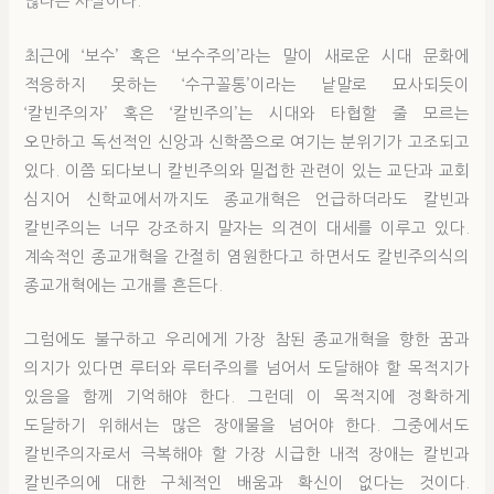
많다는 사실이다.
최근에 ‘보수’ 혹은 ‘보수주의’라는 말이 새로운 시대 문화에
적응하지 못하는 ‘수구꼴통’이라는 낱말로 묘사되듯이
‘칼빈주의자’ 혹은 ‘칼빈주의’는 시대와 타협할 줄 모르는
오만하고 독선적인 신앙과 신학쯤으로 여기는 분위기가 고조되고
있다. 이쯤 되다보니 칼빈주의와 밀접한 관련이 있는 교단과 교회
심지어 신학교에서까지도 종교개혁은 언급하더라도 칼빈과
칼빈주의는 너무 강조하지 말자는 의견이 대세를 이루고 있다.
계속적인 종교개혁을 간절히 염원한다고 하면서도 칼빈주의식의
종교개혁에는 고개를 흔든다.
그럼에도 불구하고 우리에게 가장 참된 종교개혁을 향한 꿈과
의지가 있다면 루터와 루터주의를 넘어서 도달해야 할 목적지가
있음을 함께 기억해야 한다. 그런데 이 목적지에 정확하게
도달하기 위해서는 많은 장애물을 넘어야 한다. 그중에서도
칼빈주의자로서 극복해야 할 가장 시급한 내적 장애는 칼빈과
칼빈주의에 대한 구체적인 배움과 확신이 없다는 것이다.