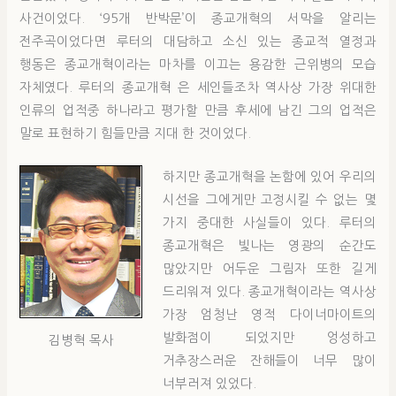
사건이었다. ‘95개 반박문’이 종교개혁의 서막을 알리는
전주곡이었다면 루터의 대담하고 소신 있는 종교적 열정과
행동은 종교개혁이라는 마차를 이끄는 용감한 근위병의 모습
자체였다. 루터의 종교개혁 은 세인들조차 역사상 가장 위대한
인류의 업적중 하나라고 평가할 만큼 후세에 남긴 그의 업적은
말로 표현하기 힘들만큼 지대 한 것이었다.
하지만 종교개혁을 논함에 있어 우리의
시선을 그에게만 고정시킬 수 없는 몇
가지 중대한 사실들이 있다. 루터의
종교개혁은 빛나는 영광의 순간도
많았지만 어두운 그림자 또한 길게
드리워져 있다. 종교개혁이라는 역사상
가장 엄청난 영적 다이너마이트의
발화점이 되었지만 엉성하고
김병혁 목사
거추장스러운 잔해들이 너무 많이
너부러져 있었다.