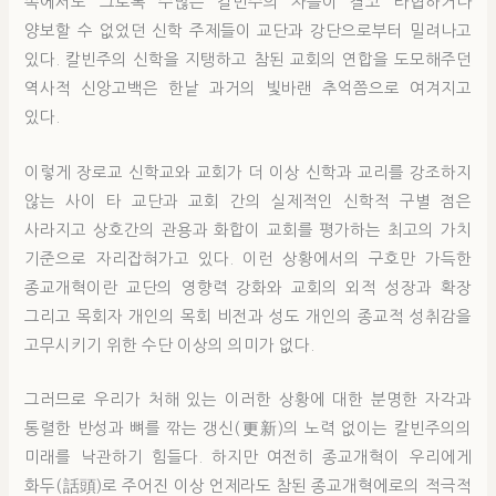
속에서도 그토록 수많은 칼빈주의 자들이 결코 타협하거나
양보할 수 없었던 신학 주제들이 교단과 강단으로부터 밀려나고
있다. 칼빈주의 신학을 지탱하고 참된 교회의 연합을 도모해주던
역사적 신앙고백은 한낱 과거의 빛바랜 추억쯤으로 여겨지고
있다.
이렇게 장로교 신학교와 교회가 더 이상 신학과 교리를 강조하지
않는 사이 타 교단과 교회 간의 실제적인 신학적 구별 점은
사라지고 상호간의 관용과 화합이 교회를 평가하는 최고의 가치
기준으로 자리잡혀가고 있다. 이런 상황에서의 구호만 가득한
종교개혁이란 교단의 영향력 강화와 교회의 외적 성장과 확장
그리고 목회자 개인의 목회 비전과 성도 개인의 종교적 성취감을
고무시키기 위한 수단 이상의 의미가 없다.
그러므로 우리가 처해 있는 이러한 상황에 대한 분명한 자각과
통렬한 반성과 뼈를 깎는 갱신(更新)의 노력 없이는 칼빈주의의
미래를 낙관하기 힘들다. 하지만 여전히 종교개혁이 우리에게
화두(話頭)로 주어진 이상 언제라도 참된 종교개혁에로의 적극적