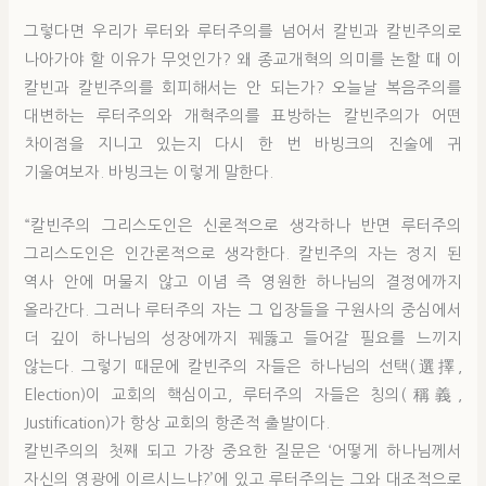
그렇다면 우리가 루터와 루터주의를 넘어서 칼빈과 칼빈주의로
나아가야 할 이유가 무엇인가? 왜 종교개혁의 의미를 논할 때 이
칼빈과 칼빈주의를 회피해서는 안 되는가? 오늘날 복음주의를
대변하는 루터주의와 개혁주의를 표방하는 칼빈주의가 어떤
차이점을 지니고 있는지 다시 한 번 바빙크의 진술에 귀
기울여보자. 바빙크는 이렇게 말한다.
“칼빈주의 그리스도인은 신론적으로 생각하나 반면 루터주의
그리스도인은 인간론적으로 생각한다. 칼빈주의 자는 정지 된
역사 안에 머물지 않고 이념 즉 영원한 하나님의 결정에까지
올라간다. 그러나 루터주의 자는 그 입장들을 구원사의 중심에서
더 깊이 하나님의 성장에까지 꿰뚫고 들어갈 필요를 느끼지
않는다. 그렇기 때문에 칼빈주의 자들은 하나님의 선택(選擇,
Election)이 교회의 핵심이고, 루터주의 자들은 칭의(稱義,
Justification)가 항상 교회의 항존적 출발이다.
칼빈주의의 첫째 되고 가장 중요한 질문은 ‘어떻게 하나님께서
자신의 영광에 이르시느냐?’에 있고 루터주의는 그와 대조적으로