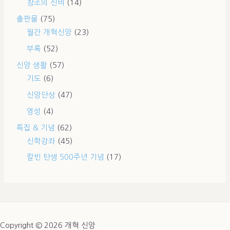
창조의 신비
(14)
출판물
(75)
월간 개혁신앙
(23)
부록
(52)
신앙 생활
(57)
기도
(6)
신앙단상
(47)
영성
(4)
특집 & 기념
(62)
신학강좌
(45)
칼빈 탄생 500주년 기념
(17)
Copyright © 2026 개혁 신앙