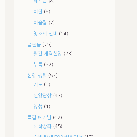
세계관
(8)
이단
(6)
이슬람
(7)
창조의 신비
(14)
출판물
(75)
월간 개혁신앙
(23)
부록
(52)
신앙 생활
(57)
기도
(6)
신앙단상
(47)
영성
(4)
특집 & 기념
(62)
신학강좌
(45)