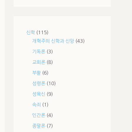
신학
(115)
개혁주의 신학과 신앙
(43)
기독론
(3)
교회론
(8)
부활
(6)
성령론
(10)
성육신
(9)
속죄
(1)
인간론
(4)
종말론
(7)