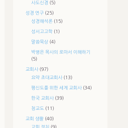
사도신경
(5)
성경 연구
(25)
성경해석론
(15)
성서고고학
(1)
말씀묵상
(4)
박병은 목사의 로마서 이해하기
(5)
교회사
(97)
요약 초대교회사
(13)
평신도를 위한 세계 교회사
(34)
한국 교회사
(39)
청교도
(11)
교회 생활
(40)
교회 정치
(9)